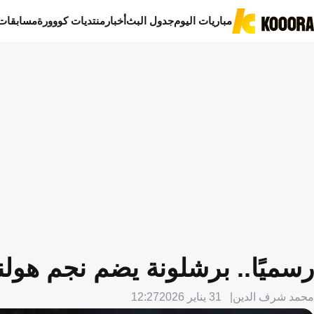
مباريات اليوم
جدول البث
أخبار
منتديات كووورة
مسابقات
رسميًا.. برشلونة يضم نجم هولن
محمد شرف الدين
31 يناير 2026
12:27