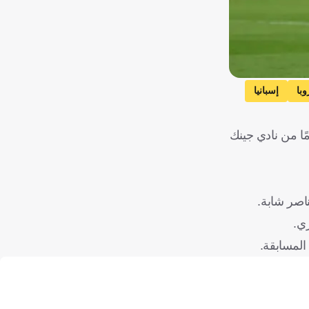
با
إسبانيا
ه مع المدافع الهولندي جوفينسلي أونستاين، البالغ من العمر 18 عامًا، قادمًا من نادي جينك
اصر شابة.
ري.