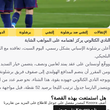
Getty Images
الإنتقالات
إلتشي ضد برشلونة
إلتشي
برشلونة
الدو
النادي الكتالوني يركز اهتمامه على المواهب الشابة
الدانمرك
هولندا
كرة قدم
البلجيكي.
ووقّع أونستاين على عقد يمتد لعامين ونصف، يتضمن خيار التمديد
ومن المقرر أن ينضم المدافع الهولندي إلى صفوف فريق برشلونة ال
ويوجه النادي الكتالوني جهوده بقوة، هذا الشتاء، نحو ضم عدد من
ويتصدر البارسا جدول ترتيب الليجا برصيد 52 نقطة، قبل مواجهة مضيفه إلتشي، مساء اليوم السبت، ضمن منافسات الجولة 22 من المسابقة.
هل استمتعت بهذه القصة؟
أضف Kooora كمصدر مفضل على جوجل للاطلاع على المزيد من تقاريرنا
تابع Kooora على جوجل