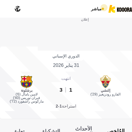
مباشر
إعلان
الدوري الإسباني
31 يناير 2026
انتهت
3
1
إلتشي
برشلونة
الفارو رودريغيز (29')
لامين يامال (6')
فيران توريس (40')
ماركوس راشفورد (72')
استراحة
1-2
الأحداث
المُلخص
التشكيلة
تعليق