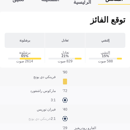
الرئيسية
توقع الفائز
إلتشي
تعادل
برشلونة
إلتشي
تعادل
برشلونة
65‎%‎
21‎%‎
15‎%‎
588 صوت
829 صوت
2614 صوت
90'
فرينكي دي يونج
72'
ماركوس راشفورد
1:3
40'
فيران توريس
1:2
فرينكي دي يونج
الفارو رودريغيز
29'