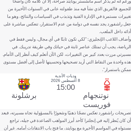
ورغم أنه لم يذكر اسم مانشستر يونايتد صراحة، إلا أن كلامه كان واضحًا
للجميع. فالفريق الذي نشأ فيه منذ طفولته عانى في السنوات الأخيرة من
تغييرات مستمرة في الإدارة الفنية وتذبذب في السياسات والنتائج، وهو ما
جعل راشفورد يجد نفسه في دوامة من عدم الاستقرار، تنعكس مباشرة على
أدائه داخل الملعب.
وأضاف اللاعب الإنجليزي: "لكي تكون ثابتًا في أي مجال، وليس فقط في
الرياضة، يجب أن تمتلك عناصر ثابتة في حياتك وفي طريقة تدريبك. في
مسيرتي مررت بعدد كبير من التغييرات، لكن الآن أتعلم كيف أنظر إلى الأمام.
هذه واحدة من النقاط التي أريد تصحيحها وتحسينها لأصل إلى أفضل مستوى
ممكن باستمرار".
وديات الأندية
8 أغسطس 2026
15:00
نوتنجهام
برشلونة
فوريست
تصريحات راشفورد تعكس نضجًا ذهنيًا وشعورًا بالمسؤولية تجاه مسيرته، فبعد
أن كان يُنظر إليه في إنجلترا كأحد أبرز المواهب الصاعدة في جيله، تراجع
مستواه في المواسم الأخيرة مع يونايتد، ما فتح باب الانتقادات أمامه. غير أن