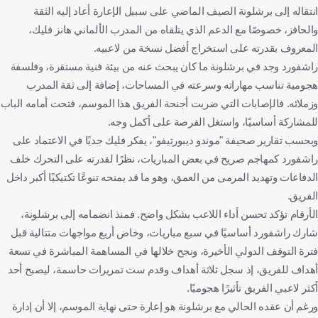
انتقاله إلى برشلونة الصيف الماضي على سبيل الإعارة أعاد إليه الثقة
والحافز، خصوصًا مع الدعم الذي يتلقاه من المدرب الألماني هانز فليك،
المعروف بقدرته على استخراج أفضل نسخة من لاعبيه.
راشفورد وجد في برشلونة ما كان يبحث عنه من بيئة فنية مستقرة، وفلسفة
هجومية تناسب مهاراته وسرعته في المساحات، إضافة إلى ثقة المدرب
وزملائه. فالإصابات التي ضربت أجنحة الفريق هذا الموسم، فتحت أمامه الباب
للمشاركة أساسيًا، واستغل الفرصة على أكمل وجه.
وبحسب تقارير صحيفة "موندو ديبورتيفو"، يفكر فليك جديًا في الاعتماد على
راشفورد كمهاجم صريح في بعض المباريات، نظرًا لقدرته على التحرك خلف
الدفاعات وتهديد المرمى من العمق، وهو ما قد يمنحه تنوعًا تكتيكيًا أكبر داخل
الفريق.
الأرقام تؤكد تحسن أداء اللاعب بشكل واضح. فمنذ انضمامه إلى برشلونة،
شارك راشفورد أساسيًا في سبع مباريات، وخاض أربع مواجهات متتالية قبل
فترة التوقف الدولي الأخيرة، ونجح خلالها في المساهمة المباشرة في تسعة
أهداف للفريق، إذ سجل ثلاثة أهداف وقدم ست تمريرات حاسمة، ليصبح أحد
أكثر لاعبي الفريق تأثيرًا هجوميًا.
ورغم أن عقده الحالي مع برشلونة هو إعارة حتى نهاية الموسم، إلا أن إدارة