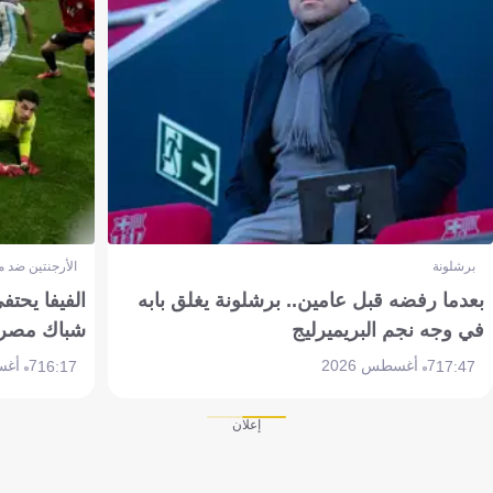
برشلونة
الأرجنتين ضد 
بعدما رفضه قبل عامين.. برشلونة يغلق بابه
الفيفا يحتفي
في وجه نجم البريميرليج
شباك مصر
7 أغسطس 2026
7 أغسطس 2026
16:17
17:47
إعلان