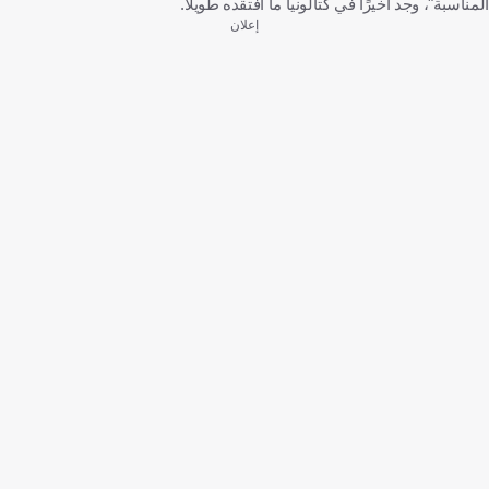
المناسبة"، وجد أخيرًا في كتالونيا ما افتقده طويلًا.
إعلان