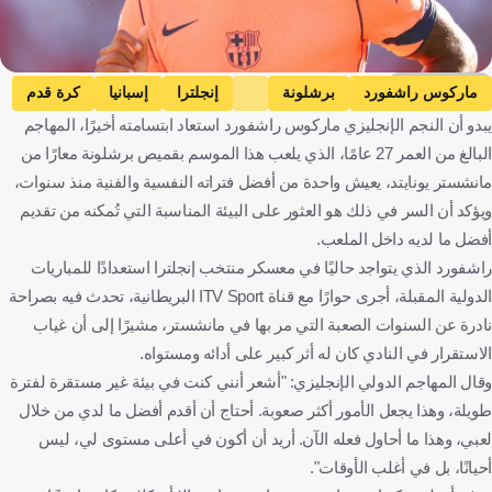
Getty Images
ماركوس راشفورد
برشلونة
إنجلترا
إسبانيا
كرة قدم
يبدو أن النجم الإنجليزي ماركوس راشفورد استعاد ابتسامته أخيرًا، المهاجم
البالغ من العمر 27 عامًا، الذي يلعب هذا الموسم بقميص برشلونة معارًا من
مانشستر يونايتد، يعيش واحدة من أفضل فتراته النفسية والفنية منذ سنوات،
ويؤكد أن السر في ذلك هو العثور على البيئة المناسبة التي تُمكنه من تقديم
أفضل ما لديه داخل الملعب.
راشفورد الذي يتواجد حاليًا في معسكر منتخب إنجلترا استعدادًا للمباريات
الدولية المقبلة، أجرى حوارًا مع قناة ITV Sport البريطانية، تحدث فيه بصراحة
نادرة عن السنوات الصعبة التي مر بها في مانشستر، مشيرًا إلى أن غياب
الاستقرار في النادي كان له أثر كبير على أدائه ومستواه.
وقال المهاجم الدولي الإنجليزي: "أشعر أنني كنت في بيئة غير مستقرة لفترة
طويلة، وهذا يجعل الأمور أكثر صعوبة. أحتاج أن أقدم أفضل ما لدي من خلال
لعبي، وهذا ما أحاول فعله الآن. أريد أن أكون في أعلى مستوى لي، ليس
أحيانًا، بل في أغلب الأوقات".