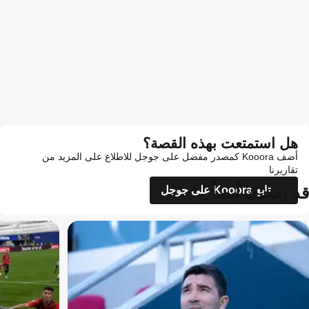
هل استمتعت بهذه القصة؟
أضف Kooora كمصدر مفضل على جوجل للاطلاع على المزيد من
تقاريرنا
قد يعجبك أيضاً
تابع Kooora على جوجل