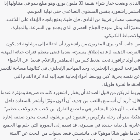
النادي وضعت خيار شراء بقيمة 30 مليون يورو، وهو مبلغ يبدو في متناولها إذا
استمر راشفورد بنفس المستوى التصاعدي حتى نهاية الموسم.
وبحسب مصادر قريبة من النادي، فإن فليك يدفع باتجاه الإبقاء على اللاعب،
معتبرًا أنه يمثل نموذج الجناح العصري الذي يجمع بين السرعة، والمهارة،
والانضباط التكتيكي.
من جانب آخر، يرى المقربون من راشفورد أن انتقاله إلى برشلونة قد يكون
الفرصة الذهبية لإعادة إطلاق مسيرته، بعدما قضى معظم فترات حياته المهنية
في أولد ترافورد تحت ضغط كبير من الجماهير والإعلام. فبعيدًا عن الأضواء
المزعجة للدوري الإنجليزي، وجد المهاجم الإنجليزي في كتالونيا مساحة للتعبير
عن نفسه بحرية أكبر، ووسط أجواء إيجابية تعيد إليه لذة كرة القدم التي
افتقدها لفترة طويلة.
وربما لم يكن من قبيل الصدفة أن يختار راشفورد كلمات صريحة ومؤثرة عندما
قال: "أريد أن أستمتع باللعب من جديد، أن أكون مؤثرًا وأشعر بالسعادة داخل
الملعب، لأن هذه المشاعر هي ما تصنع الفارق بين لاعب جيد ولاعب عظيم".
هكذا، يبدو أن رحلة ماركوس راشفورد في برشلونة ليست مجرد صفقة إعارة
عابرة، بل بداية جديدة في مسيرته، قد تعيده إلى الصورة التي حلم بها الجميع
عندما ظهر شابًا موهوبًا في مانشستر. فبعد سنوات من البحث عن "البيئة