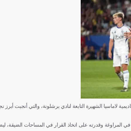
دينة ماتارو الكتالونية عام 2007، ونشأ في أكاديمية لاماسيا الشهيرة التابعة لنادي برشلونة، والتي أنجبت أ
ة في المراوغة وقدرته على اتخاذ القرار في المساحات الضيقة، ليص