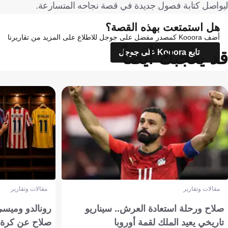
ليواصل كتابة فصول جديدة في قصة نجاحه المتسارعة.
هل استمتعت بهذه القصة؟
أضف Kooora كمصدر مفضل على جوجل للاطلاع على المزيد من تقاريرنا
قد يعجبك أيضاً
تابع Kooora على جوجل
مقالات وتقارير
مقالات وتقارير
صلاح ورحلة استعادة العرش.. سيناريو
رونالدو وميسي
تاريخي يعيد الملك لقمة أوروبا
صلاح عن كرة 