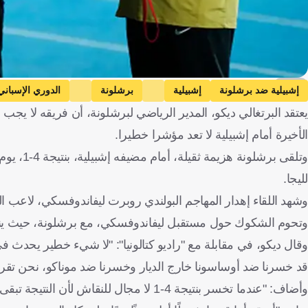
getty
إشبيلية ضد برشلونة
إشبيلية
برشلونة
الدوري الإسباني
يعتقد البرتغالي ديكو، المدير الرياضي لبرشلونة، أن فريقه لا يج
الأخيرة أمام إشبيلية لا تعد مؤشرا خطيرا.
وتلقى بر
لليجا.
وشهد اللقاء إهدار المهاجم البولندي روبرت ليفاندوفسكي، لاعب البار
وتحوم الشكوك حول مستقبل ليفاندوفسكي، مع برشلونة، حيث ينتهي 
قد خسرنا ضد أوساسونا خارج الديار وخسرنا ضد موناكو، نحن تقر
وأضاف: "عندما تخسر بنتيجة 4-1 لا مجال للنقاش لأن النتيجة تبقى 4-1 بغض النظر عن أسلوب اللعب".