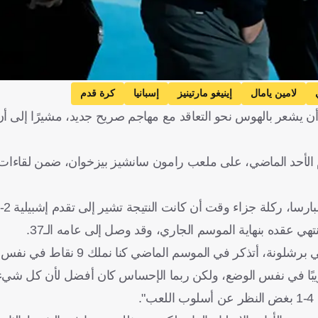
لامين يامال
إينيغو مارتينيز
إسبانيا
كرة قدم
ب أن يشعر بالهوس نحو التعاقد مع مهاجم صريح جديد، مشيرًا إلى أ
شلونة هزيمة ثقيلة، أمام مضيفه إشبيلية، بنتيجة 4-1، يوم الأحد الماضي، على ملعب رامون سانشيز بيزخوان، ضمن
سا، ركلة جزاء وقت أن كانت النتيجة تشير إلى تقدم إشبيلية 2-1.
عقده بنهاية الموسم الجاري، وقد وصل إلى عامه الـ37.
وقال ديكو، في مقابلة مع "راديو كتالونيا": "لا شيء خطير يحدث في برشلونة
يبًا في نفس الوضع، ولكن ربما الإحساس كان أفضل لأن كل شيء ك