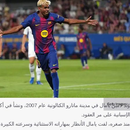
Getty Images
وُلد لامين يامال في م
الإسبانية على مر العقود.
منذ صغره، لفت يامال الأنظار بمهاراته الاستثنائية وسرعته الكبير