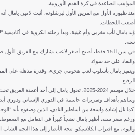
المواهب الصاعدة في كرة القدم الأوروبية.
منذ ظهوره الأول مع الفريق الأول لبرشلونة، أثبت لامين يامال 
أصعب اللحظات.
وُلد يامال لأب مغربي وأم غينية، وبدأ رحلته الكروية في أكاديمية "
سنه.
في سن الـ15 فقط، أصبح أصغر لاعب يشارك مع الفريق الأو
والنقاد على حد سواء.
ويتميز يامال بأسلوب لعب هجومي جريء، وقدرة مذهلة على المراو
الرفيع.
خلال موسم 2024-2025، تحول يامال إلى أحد أعم
وساهم بأهداف وتمريرات حاسمة في الدوري الإسباني ودوري أبطا
كما نال إشادة واسعة من أساطير النادي، الذين وصفوه بأنه "الوج
ورغم صغر سنه، أظهر يامال نضجاً كبيراً في التعامل مع الضغوط، 
واليوم، مع اقتراب الكلاسيكو، تتجه الأنظار إلى هذا النجم الشاب 