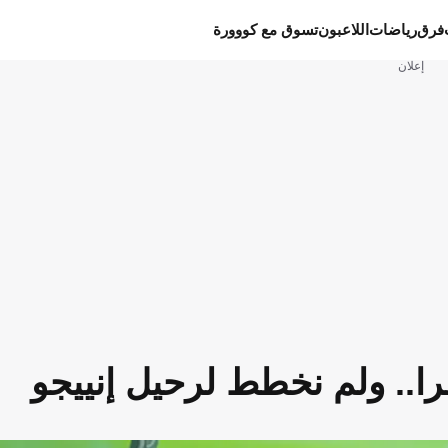
فرق
رياضات
اللاعبون
تسوق مع كووورة
إعلان
را.. ولم نخطط لرحيل إنييجو