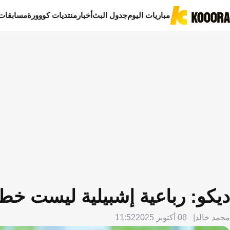
مباريات اليوم
جدول البث
أخبار
منتديات كووورة
مسابقات
ديكو: رباعية إشبيلية ليست خط
محمد خالد
08 أكتوبر 2025
11:52