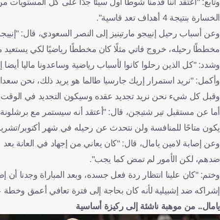
وتابع: "أعتقد أننا قدمنا شوطًا أول سيئًا جدًا على كل المستويات 
الخسارة بنتيجة 4 أهداف تعد قاسية".
وعن أسباب رحيل إنييجو مارتينيز إلى النصر السعودي، قال: "إنيي
مخططًا رحيله، خروج فاتي مثلًا كان مخططًا رياضيًا لكي يستعيد م
وشدد: "كل الذين رحلوا كانوا لأسباب رياضية وساعدونا ماليا أيضا إلا
وأكمل: "نريد استمرار إريك جارسيا طالما هو يريد ذلك، نحن سعداء
وقبل كل شيء نحن نريد تجديد عقده وسيكون التجديد في الوقت 
أما عن مستقبل تير شتيجن، قال: "أعتقد أنه سيستمر مع برشلونة لن
يكون متاحًا للمنافسة ولن نتحدث عن رحيله في شهر أكتوبر/تشرين
وعن إصابة لامين يامال، قال: "كان يعاني من إجهاد في العانة بعد
ضدهم، لكن الأمور لم تمض كما يجب".
وختم: "كان علينا انتظار ردة فعل جسده، وبعد المباراة وجدنا أن إ
إشراكه ضد إشبيلية لأنه كان بحاجة إلى فترة تعافي أعمق وخطة 
يامال.. من موهبة ناشئة إلى ركيزة أساسية