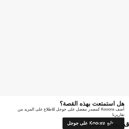
هل استمتعت بهذه القصة؟
أضف Kooora كمصدر مفضل على جوجل للاطلاع على المزيد من
تقاريرنا
قد يعجبك أيضاً
تابع Kooora على جوجل