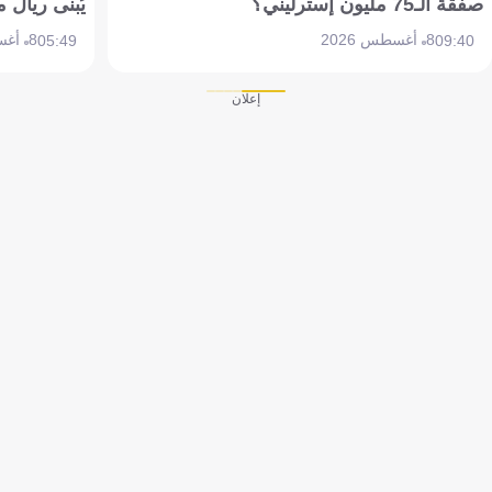
صفقة الـ75 مليون إسترليني؟
يُبنى ريال 
8 أغسطس 2026
8 أغسطس 2026
05:49
09:40
إعلان