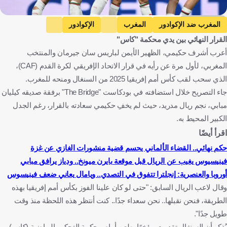
Getty Images
المغرب ضد الإكوادور
المغرب
الإكوادور
القرار النهائي بين يدي محكمة "كاس"
المباريات الودية
المغرب ضد باراجواي
باراجواي
أعرب أشرف حكيمي، الظهير الأيمن لباريس سان جيرمان والمنتخب
السنغال ضد بيرو
السنغال
بيرو
السنغال ضد جامبيا
المغربي، لأول مرة عن رأيه في قرار الاتحاد الإفريقي لكرة القدم (CAF)،
جامبيا
كيليان مبابي
أشرف حكيمي
الذي سحب لقب كأس أمم إفريقيا 2025 من السنغال ومنحه للمغرب.
مايوركا ضد ريال مدريد
مايوركا
ريال مدريد
جاء التصريح خلال استضافته في بودكاست "The Bridge" برفقة صديقه كيليان
مبابي، نجم ريال مدريد، حيث لم يخفِ حكيمي سعادته بالقرار، رغم الجدل
الدوري الإسباني
ريال مدريد ضد بايرن ميونخ
بايرن ميونخ
الكبير المحيط به.
دوري أبطال أوروبا
باريس سان جيرمان ضد تولوز
اقرأ أيضًا
باريس سان جيرمان
تولوز
الدوري الفرنسي
حكم نهائي.. القضاء الألماني يحسم قضية منشورات الغازي عن غزة
باريس سان جيرمان ضد ليفربول
ليفربول
المغرب
فينيسيوس يغيب عن الريال قبل موقعة بايرن ميونخ.. ودياز يرافق مبابي
الإكوادور
باراغواي
السنغال
بيرو
غامبيا
فرنسا
أوروبا والعنصرية: إنجلترا تتفوق في التصدي.. ويامال يعاني ضعف فينيسوس
إسبانيا
ألمانيا
إنجلترا
كرة قدم
وقال لاعب الريال السابق: "حتى لو كان علينا الفوز بكأس أمم إفريقيا بهذه
الطريقة، فنحن نقبلها.. نحن سعداء جدًا.. كنت أنتظر هذه اللحظة منذ وقت
طويل جدًا".
يُذكر أن السنغال تقدمت مؤخرًا بطعن أمام محكمة التحكيم الرياضية (كاس)،