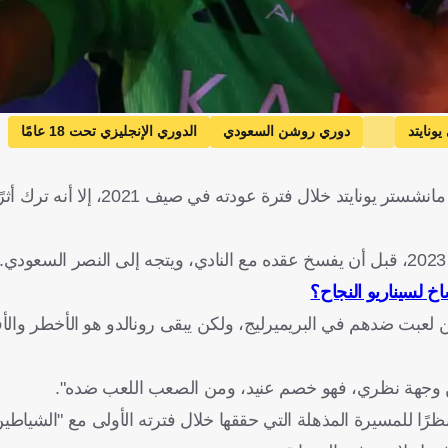
ونايتد
دوري روشن السعودي
الدوري الإنجليزي تحت 18 عامًا
ة
إنجلترا
كرة قدم
رغم المسيرة القصيرة التي قضاها البرتغالي كريستيانو رونالدو مع مانشستر يونا
خ لسيناريو النجاح؟
ذين لعبت ضدهم في البريميرليج، ولكن يبقى رونالدو هو الأخطر وال