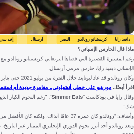
Getty Images
دافيد رايا
كريستيانو رونالدو
النصر
آرسنال
إف سي ي
ماذا قال الحارس الإسباني؟
الدوري الإنجليزي الممتاز
إسبانيا
البرتغال
المملكة العربية السعودي
الإسباني ديفيد رايا، حارس مرمى آرسنال.
وكان رونالدو قد عاد ليونايتد خلال الفترة من يوليو 2021 حتى يناير 2023، قبل أن يفسخ عقده مع النادي، ويتجه إلى النصر السعودي.
اقرأ أيضًا..
مورينيو على خطى أنشيلوتي.. مقامرة جديدة أم استنسا
وقال رايا في بودكاست "
Simmer Eats
": "رغم النجوم الكبار ال
شك".
وأضاف: "رونالدو كان عمره 37 عامًا آنذاك، ولكنه كان الأفضل من وجهة نظري، فهو خصم عنيد، ومن الصعب اللعب ضده".