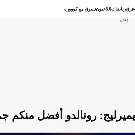
فرق
رياضات
اللاعبون
تسوق مع كووورة
إعلان
يرليج: رونالدو أفضل منكم جمي