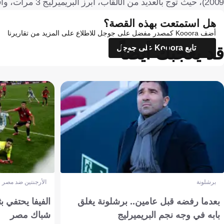
2009)، حيث توج بالعديد من الألقاب، أبرز البريميرليج 3 مرات، وأفضل لاعب في المسابقة مرتين.
هل استمتعت بهذه القصة؟
أضف Kooora كمصدر مفضل على جوجل للاطلاع على المزيد من تقاريرنا
قد يعجبك أيضاً
تابع Kooora على جوجل
برشلونة
الأرجنتين ضد مصر
بعدما رفضه قبل عامين.. برشلونة يغلق
الفيفا يحتفي بث
بابه في وجه نجم البريميرليج
شباك مصر