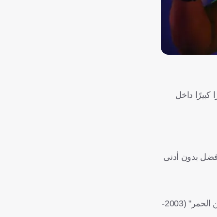
يتد خلال فترة عودته في صيف 2021، إلا أنه ترك أثرًا كبيرًا داخل
أفضل بدون أدنى
ويعد رونالدو أحد أبرز نجوم الدوري الإنجليزي الممتاز عبر التاريخ، نظرًا للمسيرة المذهلة التي حققها خلال فترته الأولى مع "الشياطين الحمر" (2003-