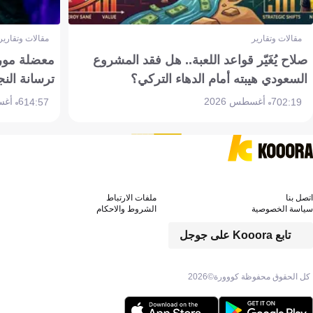
مقالات وتقارير
مقالات وتقارير
صلاح يُغَيّر قواعد اللعبة.. هل فقد المشروع
معضلة مورين
السعودي هيبته أمام الدهاء التركي؟
ترسانة النج
7 أغسطس 2026
6 أغسطس 2026
14:57
02:19
اتصل بنا
ملفات الارتباط
سياسة الخصوصية
الشروط والاحكام
تابع Kooora على جوجل
كل الحقوق محفوظة كووورة©
2026