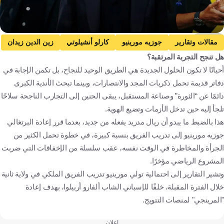
kooora
مقالات وتقارير
جوزيه مورينيو
كارلو أنشيلوتي
زين الدين زيدان
هل تنجح التجربة المرتقبة؟
ريال مدريد
الدوري الإسباني
تشابي ألونسو
ألفارو أربيلوا
أحيانًا لا تكون الحلول الجديدة هي الطريق الوحيد للنجاح، بل تكمن الإجابة في
البرتغال
إيطاليا
فرنسا
إسبانيا
كرة قدم
دفاتر قديمة تحمل ذكريات المجد والانتصارات، وبينما تبحث الأندية الكبرى
دائمًا عن “الثورة” وصناعة المستقبل، يبقى الحنين إلى التجارب الناجحة سلاحًا
تلجأ إليه حين تدخل الأزمات وتضيع الهوية.
هذا بالضبط ما يبدو أن ريال مدريد يفعله من جديد، بعدما قرر إعادة البرتغالي
جوزيه مورينيو إلى تدريب الفريق بنسبة كبيرة، في خطوة تحمل الكثير من
الجرأة والمخاطرة في الوقت نفسه، عقب سلسلة من الإخفاقات التي ضربت
المشروع الرياضي مؤخرًا.
وتشير التقارير إلى احتمالية تولي مورينيو تدريب الفريق الملكي في ولاية ثانية
خلال الفترة المقبلة، خلفًا للإسباني الشاب ألفارو أربيلوا، بهدف إعادة
"المرينجي" لمنصات التتويج.
إعلان