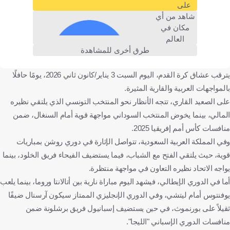
على
أبها
دوري يلو للدرجة الأولى
جدة
البكيرية
شاهد من أي
مكان في
المغرب
المملكة العربية السعودية
غينيا الاستوائية
الجزائر
العالم
بوركينا فاسو
موزمبيق
الكاميرون
كرة قدم
طرق أخرى للمشاهدة
يترقب عشاق كرة القدم، اليوم السبت 3 يناير/كانون ثاني 2026، يومًا حافلًا
بالمواجهات العربية والقارية المثيرة.
على الصعيد القاري، تتجه الأنظار نحو المنتخب التونسي الذي يلتقي نظيره
المالي، بينما يخوض المنتخب السوداني مواجهة قوية أمام السنغال، ضمن
منافسات كأس أمم إفريقيا 2025.
وفي المملكة العربية السعودية، تتواصل الإثارة في دوري روشن بمباريات
قوية، حيث يلتقي الفتح مع الشباب، فيما يستضيف الفيحاء فريق الخلود، بينما
يواجه الاتحاد نظيره التعاون في مواجهة منتظرة.
أما في الدوري الإيطالي، فيشهد اليوم مباراة نارية بين أتالانتا وروما، بينما يلعب
يوفنتوس أمام ليتشي، وفي الدوري الإنجليزي الممتاز سيكون آرسنال ضيفًا
ثقيلاً على بورنموث، في حين يستضيف إسبانيول فريق برشلونة ضمن
منافسات الدوري الإسباني "الليجا".