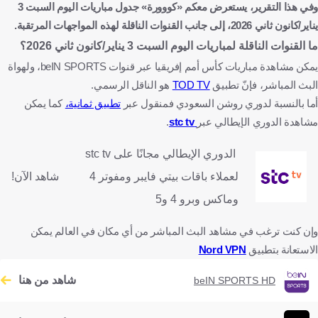
وفي هذا التقرير، يستعرض معكم «كووورة» جدول مباريات اليوم السبت 3
يناير/كانون ثاني 2026، إلى جانب القنوات الناقلة لهذه المواجهات المرتقبة.
ما القنوات الناقلة لمباريات اليوم السبت 3 يناير/كانون ثاني 2026؟
يمكن مشاهدة مباريات كأس أمم إفريقيا عبر قنوات beIN SPORTS، ولهواة
البث المباشر، فإنّ تطبيق
TOD TV
هو الناقل الرسمي.
أما بالنسبة لدوري روشن السعودي فمنقول عبر
تطبيق ثمانية،
كما يمكن
مشاهدة الدوري الإيطالي عبر
stc tv
.
الدوري الإيطالي مجانًا على stc tv
لعملاء باقات بيتي فايبر ومفوتر 4
شاهد الآن!
وماكس وبرو 4 و5
وإن كنت ترغب في مشاهد البث المباشر من أي مكان في العالم يمكن
الاستعانة بتطبيق
Nord VPN
شاهد من هنا
beIN SPORTS HD