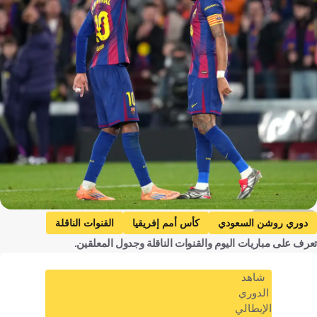
Getty Images
دوري روشن السعودي
كأس أمم إفريقيا
القنوات الناقلة
تعرف على مباريات اليوم والقنوات الناقلة وجدول المعلقين.
دوري الدرجة الثانية السعودي
نيوم
الاتحاد
الخلود
الهلال
الشباب
القادسية
شاهد
غينيا الاستوائية
الجزائر
السودان
الدوري
الإيطالي
بوركينا فاسو
موزمبيق
الكاميرون
الباطن