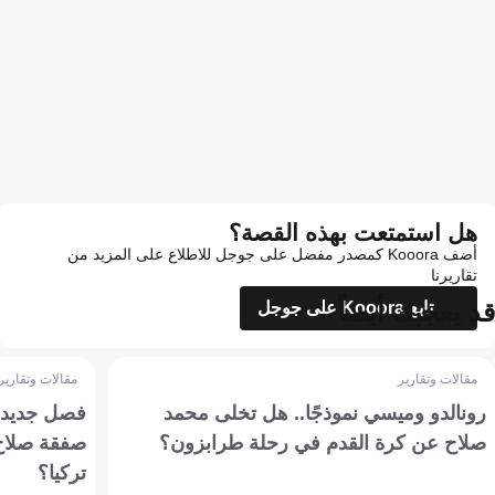
هل استمتعت بهذه القصة؟
أضف Kooora كمصدر مفضل على جوجل للاطلاع على المزيد من
تقاريرنا
قد يعجبك أيضاً
تابع Kooora على جوجل
مقالات وتقارير
مقالات وتقارير
رونالدو وميسي نموذجًا.. هل تخلى محمد
فصل جديد بم
صلاح عن كرة القدم في رحلة طرابزون؟
صفقة صلاح
تركيا؟