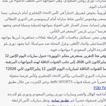
مباريات دوري روشن السعودي، وهي المواجهة التي تخطف الأضواء من بقية
أحداث اليوم.
أوروبياً، يخوض ليفربول اختباراً في كأس الاتحاد الإنجليزي أمام بارنسلي، بينما
يسعى يوفنتوس لتأمين نقاط مباراته أمام كريمونيسي في الدوري الإيطالي.
وفي إسبانيا، يسدل الستار على الجولة بمواجهة إشبيلية وسيلتا فيجو، وتشهد
فرنسا "ديربي باريس" المصغر في الكأس.
وفي مصر، تستكمل منافسات كأس الرابطة بلقاءات جماهيرية، أبرزها مواجهة
الإسماعيلي والبنك الأهلي، وغزل المحلة ضد سيراميكا. كما يشهد دوري يلو
للدرجة الأولى السعودي 4 مواجهات قوية.
وفي هذا التقرير، يستعرض معكم «كووورة» جدول مباريات اليوم الإثنين 12
يناير/كانون ثاني 2026، إلى جانب القنوات الناقلة لهذه المواجهات المرتقبة.
ما القنوات الناقلة لمباريات اليوم الإثنين 12 يناير/كانون ثاني 2026؟
مباريات الدوري الإسباني، وكأس الاتحاد الإنجليزي وكأس فرنسا منقولة
حصرياً عبر شبكة قنوات beIN SPORTS، وعبر الإنترنت من خلال تطبيق
.
TOD TV
أما قمة الهلال والنصر ومباريات دوري روشن السعودي ودوري يلو للدرجة
الأولى فمنقولة حصرياً عبر
تطبيق ثمانية
. وتنقل مباريات كأس الرابطة