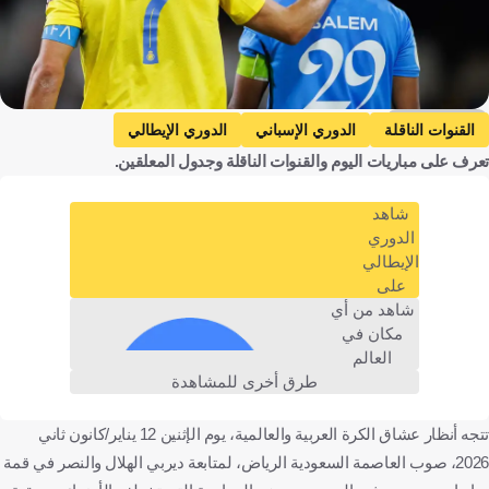
Getty Images
القنوات الناقلة
الدوري الإسباني
الدوري الإيطالي
تعرف على مباريات اليوم والقنوات الناقلة وجدول المعلقين.
كأس الاتحاد الإنجليزي
إشبيلية ضد سيلتا فيجو
إشبيلية
سيلتا فيجو
جنوى ضد كالياري
جنوى
كالياري
شاهد
يوفنتوس ضد كريمونيزي
يوفنتوس
كريمونيزي
الدوري
الإيطالي
ليفربول ضد بارنسلي
ليفربول
بارنسلي
على
الحزم ضد النجمة
الحزم
النجمة
شاهد من أي
مكان في
دوري روشن السعودي
الاتفاق ضد الخليج
الاتفاق
العالم
الخليج
الهلال ضد النصر
الهلال
النصر
طرق أخرى للمشاهدة
المملكة العربية السعودية
إسبانيا
إنجلترا
إيطاليا
كرة قدم
تتجه أنظار عشاق الكرة العربية والعالمية، يوم الإثنين 12 يناير/كانون ثاني
2026، صوب العاصمة السعودية الرياض، لمتابعة ديربي الهلال والنصر في قمة