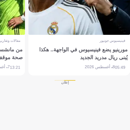
فينيسيوس جونيور
مقالات وتقارير
مورينيو يضع فينيسيوس في الواجهة.. هكذا
من مانشستر
يُبنى ريال مدريد الجديد
صحة موقف تين 
8 أغسطس 2026
7 أغسطس 2026
13:21
05:49
إعلان