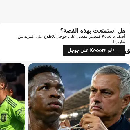
هل استمتعت بهذه القصة؟
أضف Kooora كمصدر مفضل على جوجل للاطلاع على المزيد من
تقاريرنا
قد يعجبك أيضاً
تابع Kooora على جوجل