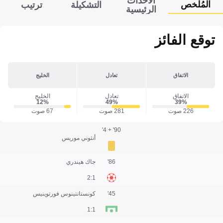
الأحداث
المُلخص
التشكيلة
ترتيب
الرئيسية
توقع الفائز
الاتفاق
تعادل
الخليج
الاتفاق
تعادل
الخليج
12‎%‎
49‎%‎
39‎%‎
226 صوت
281 صوت
67 صوت
90' + 4'
أنثوني موريس
86'
جاك هيندري
1:2
45'
كونستانتينوس فورتوينيس
1:1