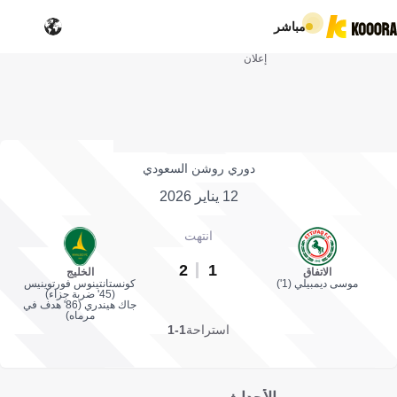
مباشر
إعلان
دوري روشن السعودي
12 يناير 2026
انتهت
2
1
الاتفاق
الخليج
موسى ديمبيلي (1')
كونستانتينوس فورتوينيس
(45' ضربة جزاء)
جاك هيندري (86' هدف في
مرماه)
استراحة
1-1