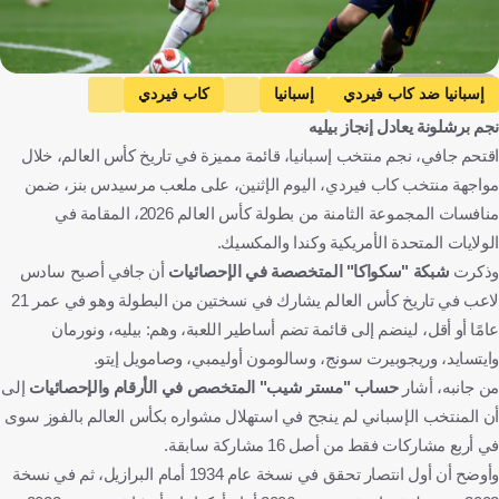
Getty Images
إسبانيا ضد كاب فيردي
إسبانيا
كاب فيردي
نجم برشلونة يعادل إنجاز بيليه
كأس العالم
تونس
الجزائر
جافي
Pele
اقتحم جافي، نجم منتخب إسبانيا، قائمة مميزة في تاريخ كأس العالم، خلال
إسبانيا
الرأس الأخضر
الولايات المتحدة
تونس
الجزائر
مواجهة منتخب كاب فيردي، اليوم الإثنين، على ملعب مرسيدس بنز، ضمن
البرازيل
كرة قدم
منافسات المجموعة الثامنة من بطولة كأس العالم 2026، المقامة في
الولايات المتحدة الأمريكية وكندا والمكسيك.
وذكرت
شبكة "سكواكا" المتخصصة في الإحصائيات
أن جافي أصبح سادس
لاعب في تاريخ كأس العالم يشارك في نسختين من البطولة وهو في عمر 21
عامًا أو أقل، لينضم إلى قائمة تضم أساطير اللعبة، وهم: بيليه، ونورمان
وايتسايد، وريجوبيرت سونج، وسالومون أوليمبي، وصامويل إيتو.
من جانبه، أشار
حساب "مستر شيب" المتخصص في الأرقام والإحصائيات
إلى
أن المنتخب الإسباني لم ينجح في استهلال مشواره بكأس العالم بالفوز سوى
في أربع مشاركات فقط من أصل 16 مشاركة سابقة.
وأوضح أن أول انتصار تحقق في نسخة عام 1934 أمام البرازيل، ثم في نسخة