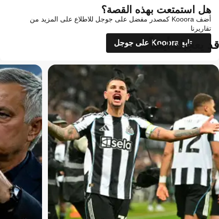
هل استمتعت بهذه القصة؟
أضف Kooora كمصدر مفضل على جوجل للاطلاع على المزيد من
تقاريرنا
قد يعجبك أيضاً
تابع Kooora على جوجل