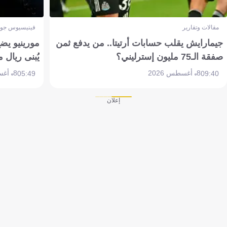
مقالات وتقارير
فينيسيوس جون
جيمارايش يقلب حسابات أرتيتا.. من يدفع ثمن
مورينيو يض
صفقة الـ75 مليون إسترليني؟
يُبنى ريال 
8 أغسطس 2026
8 أغسطس 2026
05:49
09:40
إعلان