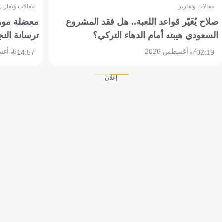
مقالات وتقارير
مقالات وتقارير
صلاح يُغَيّر قواعد اللعبة.. هل فقد المشروع
معضلة مورين
السعودي هيبته أمام الدهاء التركي؟
ترسانة النج
7 أغسطس 2026
6 أغسطس 2026
14:57
02:19
إعلان