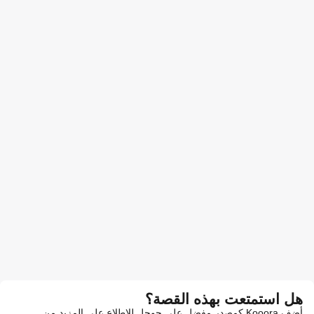
هل استمتعت بهذه القصة؟
أضف Kooora كمصدر مفضل على جوجل للاطلاع على المزيد من