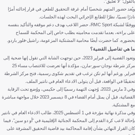
بالقول: "لا تعليق".
ويُعد حضور المتهم شخصيًا أمام غرفة التحقيق للطعن في قرار إحالته أمرًا
نادرًا نسبيًا، نظرًا للطابع الإجرائي البحت لهذه الجلسات.
ووفقًا لشبكة RMC Sport، حضر اللاعب بهدف دعم موقفه والتأكيد بنفسه
على براءته، بعدما تقدمت محاميته بطلب خاص إلى المحكمة للسماح
بحضوره. كما حضرت أيضًا محامية المشتكية المزعومة، راشيل-فلور باردو.
ما هي تفاصيل القضية؟
وتعود القضية إلى فبراير 2023، حين توجهت الشابة التي تقول إنها ضحية إلى
مركز شرطة نوجان-سور-مارن، مؤكدة أنها تعرضت للاغتصاب مساء 25
فبراير. ورغم أنها لم تكن ترغب في تقديم شكوى رسمية، فتح مركز الشرطة
تحقيقًا في الواقعة، قبل أن يتولى الادعاء العام في نانتير الملف.
وفي 3 مارس 2023، وُجهت التهمة رسميًا إلى حكيمي، ووُضع تحت الرقابة
القضائية، قبل أن يمثل أمام القضاء في 8 ديسمبر 2023 خلال مواجهة مباشرة
مع المشتكية.
وفي مذكرة نهائية مؤرخة في 1 أغسطس 2025، طالب الادعاء العام في نانتير
بإحالة لاعب كرة القدم إلى المحكمة الجنائية الإقليمية في "أو دو سين"، فيما
كان القرار النهائي بشأن إقامة المحاكمة بيد قاضية التحقيق المشرفة على