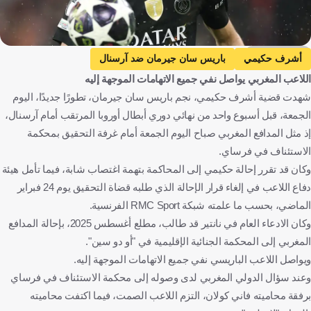
Getty Images
أشرف حكيمي
باريس سان جيرمان ضد آرسنال
اللاعب المغربي يواصل نفي جميع الاتهامات الموجهة إليه
باريس سان جيرمان
آرسنال
دوري أبطال أوروبا
شهدت قضية أشرف حكيمي، نجم باريس سان جيرمان، تطورًا جديدًا، اليوم
المغرب
فرنسا
إنجلترا
هنغاريا
كرة قدم
الجمعة، قبل أسبوع واحد من نهائي دوري أبطال أوروبا المرتقب أمام آرسنال،
إذ مثل المدافع المغربي صباح اليوم الجمعة أمام غرفة التحقيق بمحكمة
الاستئناف في فرساي.
وكان قد تقرر إحالة حكيمي إلى المحاكمة بتهمة اغتصاب شابة، فيما تأمل هيئة
دفاع اللاعب في إلغاء قرار الإحالة الذي طلبه قضاة التحقيق يوم 24 فبراير
الماضي، بحسب ما علمته شبكة RMC Sport الفرنسية.
وكان الادعاء العام في نانتير قد طالب، مطلع أغسطس 2025، بإحالة المدافع
المغربي إلى المحكمة الجنائية الإقليمية في "أو دو سين".
ويواصل اللاعب الباريسي نفي جميع الاتهامات الموجهة إليه.
وعند سؤال الدولي المغربي لدى وصوله إلى محكمة الاستئناف في فرساي
برفقة محاميته فاني كولان، التزم اللاعب الصمت، فيما اكتفت محاميته