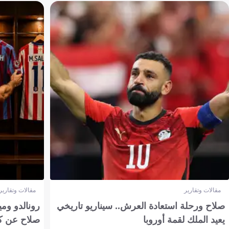
مقالات وتقارير
مقالات وتقارير
صلاح ورحلة استعادة العرش.. سيناريو تاريخي
رونالدو وم
يعيد الملك لقمة أوروبا
صلاح عن ك