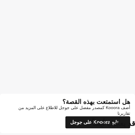
هل استمتعت بهذه القصة؟
أضف Kooora كمصدر مفضل على جوجل للاطلاع على المزيد من
تقاريرنا
قد يعجبك أيضاً
تابع Kooora على جوجل