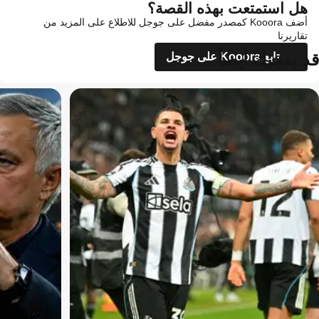
هل استمتعت بهذه القصة؟
أضف Kooora كمصدر مفضل على جوجل للاطلاع على المزيد من
تقاريرنا
قد يعجبك أيضاً
تابع Kooora على جوجل