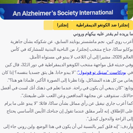
Getty Images
إنجلترا ضد الكونغو الديمقراطية
إنجلترا
ما يريده لم يقدر عليه بيكهام وروني
الكونغو الديمقراطية
كأس العالم
روي كين
بوكايو ساكا
أعرب روي كين، نجم مانشستر يونايتد السابق، عن شكوكه بشأن جاهزية
غاري نيفيل
إنجلترا
الكونغو - كينشاسا
الولايات المتحدة
بوكايو ساكا، جناح منتخب إنجلترا، من الناحية البدنية للمشاركة في كأس
أيرلندا
كرة قدم
العالم 2026، مشيرا إلى أن اللاعب لا يبدو في مستواه الأمثل.
وفي حديثه قبل مواجهة منتخب الكونغو الديمقراطية في دور الـ32، قال كين
في
بودكاست "ستيك تو فوتبول"
: "لا يبدو حادا. هل يثق جسديا بنفسه؟ إذا كان
يعاني من كل هذه المشاكل، وإذا نظرنا إلى الصورة الأكبر، فلماذا هو هنا؟".
وتابع: "كان ينبغي أن يكون في راحة. عندما تعلم في ذهنك أنك لست في أفضل
حالاتك، ستتوقف عن مجابهة المدافعين وعن اللعب على طبيعتك".
كما أعرب جاري نيفيل عن رأي مماثل بشأن ساكا، قائلا: "لا يبدو على ما يرام
على الإطلاق. إنه لأمر مقلق عندما تقول إن جناحك الأيمن الأساسي يحتاج
إلى الراحة والدخول كبديل".
وأردف: "إنه قلق كبير بالنسبة لي أن يكون في هذا الوضع. واين روني جاء إلى