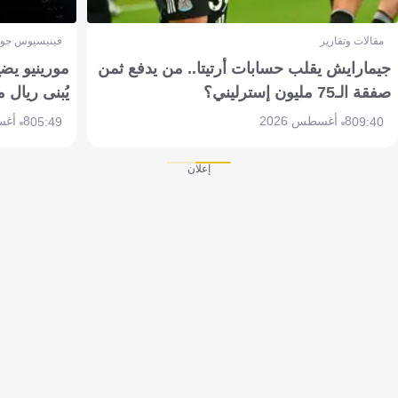
مقالات وتقارير
فينيسيوس جون
جيمارايش يقلب حسابات أرتيتا.. من يدفع ثمن
مورينيو يض
صفقة الـ75 مليون إسترليني؟
يُبنى ريال 
8 أغسطس 2026
8 أغسطس 2026
05:49
09:40
إعلان