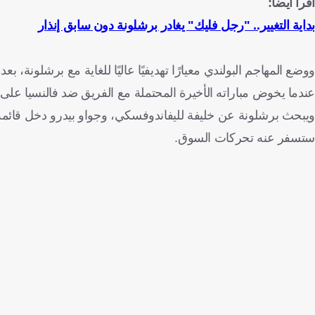
اقرأ أيضا:
بداية التغيير.. "رجل فليك" يغادر برشلونة دون سابق إنذار
عندما يخوض مباراته الأخيرة المحتملة مع الفريق ضد فالنسيا على 
ويبحث برشلونة عن خليفة لليفاندوفسكي، وجواو بيدرو دخل قائمة ا
ستسفر عنه تحركات السوق.