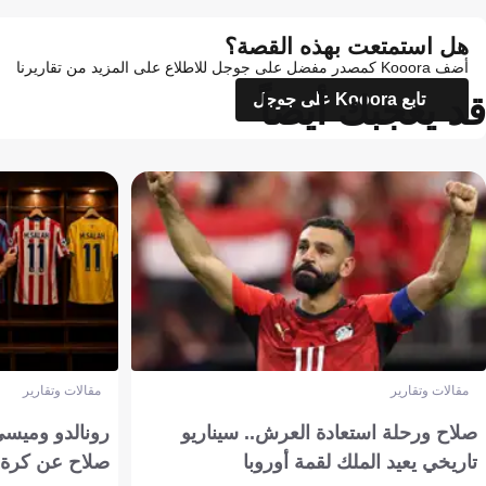
هل استمتعت بهذه القصة؟
أضف Kooora كمصدر مفضل على جوجل للاطلاع على المزيد من تقاريرنا
قد يعجبك أيضاً
تابع Kooora على جوجل
مقالات وتقارير
مقالات وتقارير
صلاح ورحلة استعادة العرش.. سيناريو
رونالدو وميسي
تاريخي يعيد الملك لقمة أوروبا
صلاح عن كرة 