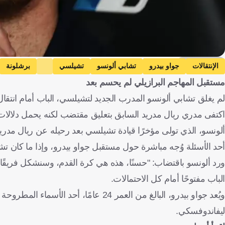
Getty Images
الإنتقالات
جواو بيدرو
تشابي ألونسو
تشيلسي
برشلونة
مستقبل المهاجم البرازيلي لم يحسم بعد
لم يغلق تشابي ألونسو المدرب الجديد لتشيلسي، الباب أمام انتقال 
اكتفى مدري ريال مدريد السابق بتعليق مقتضب لكنه يحمل دلالات، ع
ألونسو، الذي تولى مؤخرًا قيادة تشيلسي بعد رحيله عن ريال مدري
أحد الأسئلة وُجه مباشرة حول مستقبل جواو بيدرو، وإذا ما كان تش
ورد ألونسو باقتضاب: "حسنًا، هذه هي كرة القدم، وسنشكل فريقًا ج
الباب مفتوحًا أمام كل الاحتمالات.
ويُعد جواو بيدرو، البالغ من العمر 24 ع
ليفاندوفسكي.