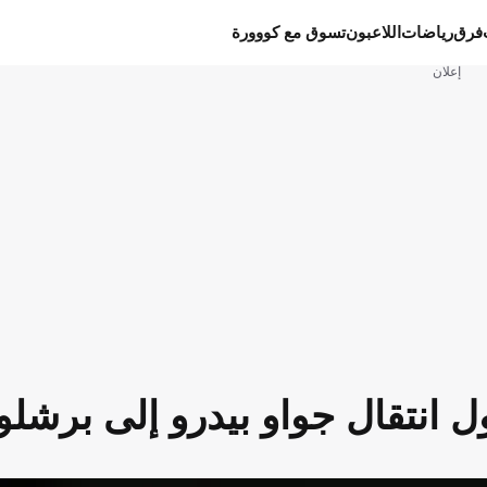
فرق
رياضات
اللاعبون
تسوق مع كووورة
إعلان
 انتقال جواو بيدرو إلى برشلو