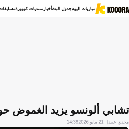
مباريات اليوم
جدول البث
أخبار
منتديات كووورة
مسابقات
تشابي ألونسو يزيد الغموض حول
مجدي عبيد
21 مايو 2026
14:38