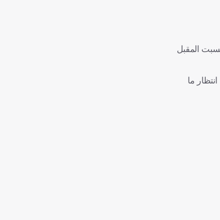
 رقم مرشح للزيادة يوم السبت المقبل
نتظار ما