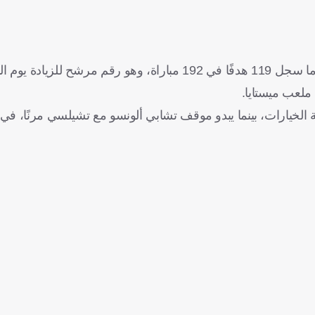
ووضع المهاجم البولندي معيارًا تهديفيًا عاليًا للغاية مع برشلونة، بعدما سجل 119 هدفًا في 192 مباراة، وهو
ملعب ميستايا.
لخيارات، بينما يبدو موقف تشابي ألونسو مع تشيلسي مرنًا، في ا