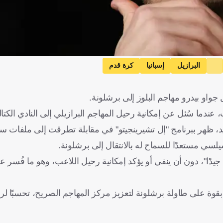
البرازيل
إسبانيا
كرة قدم
جواو بيدرو مهاجم البلوز إلى برشلونة.
ندما سُئل عن إمكانية رحيل المهاجم البرازيلي إلى النادي الكتال
د، ظهر ببرنامج "إل تشيرينجيتو" في مقابلة تطرقت إلى ملفات سوق
يلسي مستعدًا للسماح له بالانتقال إلى برشلونة.
يدًا"، دون أن ينفي أو يؤكد إمكانية رحيل اللاعب، وهو ما فُسر ع
امًا، أحد الأسماء المطروحة بقوة على طاولة برشلونة لتعزيز مركز المهاجم الصريح، تحسب