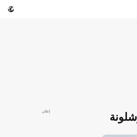
إعلان
رشلونة