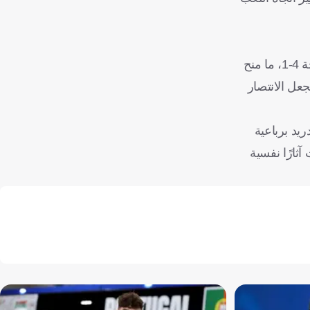
ويدخل برشلونة اللقاء بشعار لا بديل عن الفوز، في ظل اشتعال سباق الصدارة، خاصة بعد فوز ريال مدريد على ريال سوسيداد بنتيجة 4-1، ما منح
التقليدي، ما يجعل الانتصار
ريد برباعية
ثارًا نفسية