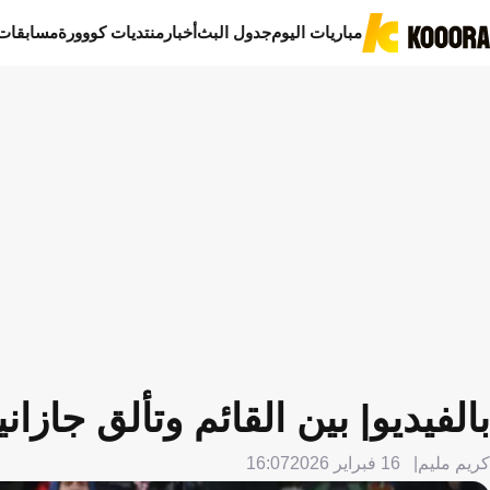
مباريات اليوم
جدول البث
أخبار
منتديات كووورة
مسابقات
بالفيديو| بين القائم وتألق جازا
كريم مليم
16 فبراير 2026
16:07