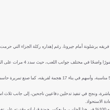
هة فريقه برشلونة أمام جيرونا، رغم إهداره ركلة الجزاء التي حرمت
ورغم لحظة الإحباط تلك، عكست أرقامه مستوى فنيًا مرتفعًا وحضورً
ولم يقتصر تأثيره على المحاولات الهجومية، بل لمس الكرة في 50 مناسبة، وأسهم في بناء 17 هجمة لفر
ت مباشرة، ونجح في تنفيذ تدخلين دفاعيين ناجحين، إلى جانب ثلاث 
دة الاستحواذ.
كما أظهر دقة لافتة في التمريرات الطويلة، حيث بلغت نسبة نجاحه 100% في هذا الجانب، ما يعكس جودة قراراته وقد