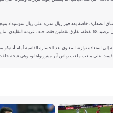
النادي الملكي الصدارة مؤقتًا. ويحتل الفريق الكتالوني المركز الثاني برصيد 58 نقطة، بفارق نقطتين فقط خلف غريمه 
إلى استعادة توازنه المعنوي بعد الخسارة القاسية أمام أتلتيكو مد
قيمت على ملعب ملعب رياض آير ميتروبوليتانو، وهي نتيجة خلفت آ