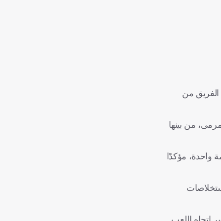
 الفريق من
ا واضحًا في مختلف جوانب اللعب، حيث سدد 4 مرات على المرمى، من بينها
يقه، كما صنع تمريرة حاسمة واحدة، مؤكدًا
استخلاصات
رته على تغيير اتجاه اللعب