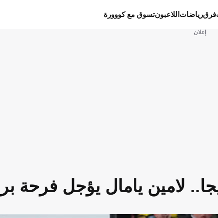
فرق
رياضات
اللاعبون
تسوق مع كووورة
إعلان
نيجا.. لامين يامال يؤجل فرحة ب