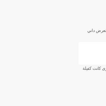
 تعرض داني
رى كانت كفيلة