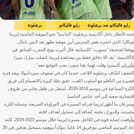
Getty Images
رايو فاليكانو ضد برشلونة
رايو فاليكانو
برشلونة
تتجه الأنظار داخل أكاديمية برشلونة "لاماسيا" نحو الموهبة الجامبية إبريما
الدوري الإسباني
لامين يامال
إسبانيا
كرة قدم
تونكارا، الذي اعتبره بعض المدربين أبرز موهبة تظهر بعد لامين يامال.
ووفقا لصحيفة "سبورت" الإسبانية، قال ألبرت بويج المدرب السابق في
الأكاديمية: "بعد 10 دقائق فقط من مشاهدة إبريما، اتصلت بمارك سيرا
وأوريلي ألتيميرا وقلت لهما: هذا جنون، يجب التوقيع معه".
اكتشف كشّاف برشلونة اللاعب عندما كان في صفوف سيردانيولا، وبعد فترة
قصيرة من التأقلم مع أسلوب اللعب، حقق نقلة كبيرة بالانضمام إلى فريق
الكرة السباعية في موسم 2018-2019، لينتقل من طفل يعاني من ظروف
اقتصادية صعبة إلى أحد عناصر لاماسيا.
وسرعان ما أظهر إبريما قدراته المميزة في المراوغة السريعة، وحماية الكرة
بجسده، والدوران بخفة، إضافة إلى تسجيل أهداف لافتة.
وأوقفت إصابة قوية في الكاحل مسيرة إبريما خلال موسم 2023-2024، لكنه
عاد الموسم الماضي مع فريق 14 عاما، مؤكداً موهبته بتسجيل هدفين في 20