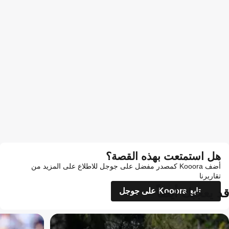
هل استمتعت بهذه القصة؟
أضف Kooora كمصدر مفضل على جوجل للاطلاع على المزيد من
تقاريرنا
قد يعجبك أيضاً
تابع Kooora على جوجل