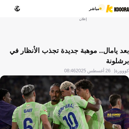
مباشر
إعلان
بعد يامال.. موهبة جديدة تجذب الأنظار في
برشلونة
كووورة
26 أغسطس 2025
08:46