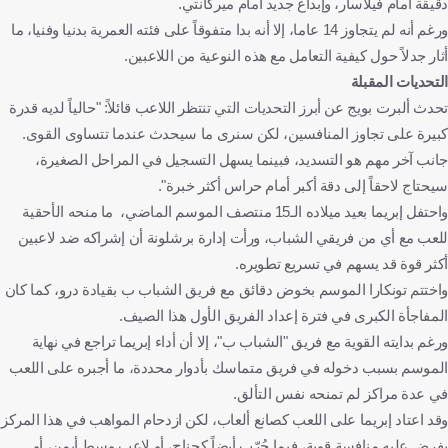
دقيقة أمام فيلاسار، وإبداع جديد أمام ميركانتي.
ورغم أنه لم يتجاوز 14 عاما، إلا أنه بدا متفوقاً على فئته العمرية بدنيا وفنيا، ما
أثار جدلاً حول كيفية التعامل مع هذه النوعية من اللاعبين.
التحديات المقبلة
تحدث ألبرت بويج عن أبرز التحديات التي تنتظر اللاعب قائلاً: "حالياً لديه قدرة
كبيرة على تجاوز المنافسين، لكن سنرى ما سيحدث عندما تتساوى القوى.
جانب آخر مهم هو التسديد، فبينما يسهل التسجيل في المراحل الصغيرة،
سيحتاج لاحقاً إلى دقة أكبر أمام حراس أكثر خبرة".
واحتفل إبريما بعيد ميلاده الـ15 منتصف الموسم الماضي، ما منحه الأحقية
للعب مع أي من فريقي الشباب، ورأت إدارة برشلونة أن إشراكه ضد لاعبين
أكثر قوة قد يسهم في تسريع تطويره.
واختتم تونكارا الموسم بخوض دقائق مع فريق الشباب ب بقيادة درو، كما كان
المفاجأة الكبرى في فترة إعداد الفريق الأول هذا الصيف.
ورغم بدايته القوية مع فريق "الشباب ب"، إلا أن أداء إبريما تراجع في نهاية
الموسم بسبب دخوله في فريق متماسك بأدوار محددة، ما أجبره على اللعب
في عدة مراكز لم تمنحه نفس التألق.
وقد اعتاد إبريما على اللعب كصانع ألعاب، لكن ازدحام المواهب في هذا المركز
يفرض عليه منافسة قوية، فيما جُرّب أيضاً كجناح، أو لاعب وسط أيمن، أو