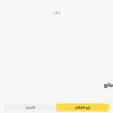
إعلان
نتائج
رايو فاليكانو
فالنسيا