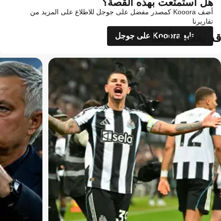
هل استمتعت بهذه القصة؟
أضف Kooora كمصدر مفضل على جوجل للاطلاع على المزيد من
تقاريرنا
قد يعجبك أيضاً
تابع Kooora على جوجل