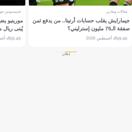
مقالات وتقارير
فينيسيوس جون
جيمارايش يقلب حسابات أرتيتا.. من يدفع ثمن
مورينيو يض
صفقة الـ75 مليون إسترليني؟
يُبنى ريال 
8 أغسطس 2026
8 أغسطس 2026
05:49
09:40
إعلان