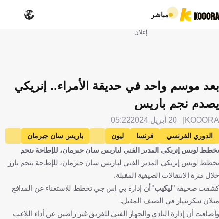
مباشر
إعلان
بعد موسم واحد في حديقة الأمراء.. إنريكي
يصدم نجم باريس
KOOORA
20 أبريل 2024
05:22
الدوري الفرنسي
فرنسا
ليون
باريس سان جيرمان
يخطط لويس إنريكي المدير الفني لباريس سان جيرمان، للإطاحة بنجم
لويس إنريكي
إسبانيا
ماركوينيوس
البرازيل
دانيلو بيريرا
يخطط لويس إنريكي المدير الفني لباريس سان جيرمان، للإطاحة بنجم بارز
البرتغال
لوكاس هيرنانديز
ميلان سكرينيار
سلوفاكيا
خلال فترة الانتقالات الصيفية المقبلة.
لوكاس بيرالدو
كرة قدم
كشفت صحيفة "
ليكيب
" أن إدارة بي إس جي تخطط للاستغناء عن المدافع
ميلان سكرينيار في الصيف المقبل.
وأضافت أن إدارة النادي والجهاز الفني للفريق غير راضين عن أداء اللاعب