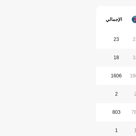
الإجمالي
23
2
18
1
1606
16
2
803
7
1