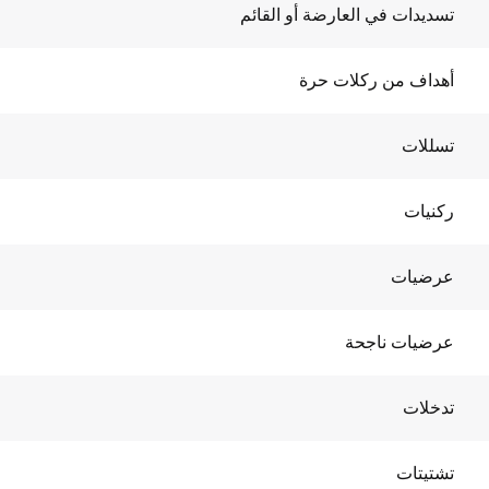
تسديدات في العارضة أو القائم
أهداف من ركلات حرة
تسللات
ركنيات
عرضيات
عرضيات ناجحة
تدخلات
تشتيتات