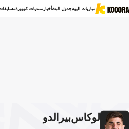
مباريات اليوم
جدول البث
أخبار
منتديات كووورة
مسابقات
لوكاس
بيرالدو