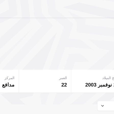
 الميلاد
العمر
المركز
2
22
مدافع