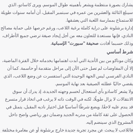
يشارك بصورة منتظمة ويشعر بأهميته طوال الموسم. ويرى كاسادو، الذي
سيبلغ الثالثة والعشرين من عمره في سبتمبر المقبل، أن أمامه سنوات طويلة
للاستمتاع بممارسة اللعبة التي يعشقها.
إدارة برشلونة على دراية كاملة برغبة اللاعب، ورغم حرصها على حماية مصالح
النادي، فإنها مستعدة للتعاون معه من أجل إيجاد صيغة ترضي جميع الأطراف،
وذلك حسبما أفادت
صحيفة "سبورت" الإسبانية
.
شرط أساسي
وكان موناكو من بين الأندية التي أبدت اهتمامها بخدماته خلال الفترة الماضية،
إلا أن المفاوضات لم تصل حتى الآن إلى مراحل متقدمة أو حاسمة. كما أن
النادي الفرنسي ليس الجهة الوحيدة التي استفسرت عن وضع اللاعب، الذي
يقضي حاليًا عطلته الصيفية بعد نهاية الموسم.
ولا يشعر كاسادو بأي استعجال لحسم وجهته الجديدة، إذ يدرك أن سوق
الانتقالات لا يزال طويلًا، لكنه في الوقت ذاته لا يرغب في اتخاذ قرار متسرع
قد يندم عليه لاحقًا. ويضع شرطًا أساسيًا قبل اختيار ناديه المقبل، يتمثل في
الحصول على ثقة كاملة من مدربه الجديد وضمان دور رياضي واضح داخل
المشروع الذي سينضم إليه.
فاللاعب لا يبحث عن مجرد تجربة جديدة خارج برشلونة أو عن مغامرة مختلفة