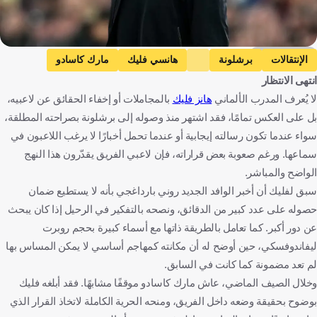
Getty Images
الإنتقالات
برشلونة
هانسي فليك
مارك كاسادو
انتهى الانتظار
الدوري الإسباني
إسبانيا
ألمانيا
كرة قدم
لا يُعرف المدرب الألماني
هانز فليك
بالمجاملات أو إخفاء الحقائق عن لاعبيه،
بل على العكس تمامًا، فقد اشتهر منذ وصوله إلى برشلونة بصراحته المطلقة،
سواء عندما تكون رسالته إيجابية أو عندما تحمل أخبارًا لا يرغب اللاعبون في
سماعها. ورغم صعوبة بعض قراراته، فإن لاعبي الفريق يقدّرون هذا النهج
الواضح والمباشر.
سبق لفليك أن أخبر الوافد الجديد روني بارداغجي بأنه لا يستطيع ضمان
حصوله على عدد كبير من الدقائق، ونصحه بالتفكير في الرحيل إذا كان يبحث
عن دور أكبر. كما تعامل بالطريقة ذاتها مع أسماء كبيرة بحجم روبرت
ليفاندوفسكي، حين أوضح له أن مكانته كمهاجم أساسي لا يمكن المساس بها
لم تعد مضمونة كما كانت في السابق.
وخلال الصيف الماضي، عاش مارك كاسادو موقفًا مشابهًا. فقد أبلغه فليك
بوضوح بحقيقة وضعه داخل الفريق، ومنحه الحرية الكاملة لاتخاذ القرار الذي