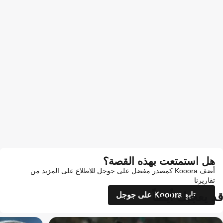
هل استمتعت بهذه القصة؟
أضف Kooora كمصدر مفضل على جوجل للاطلاع على المزيد من
تقاريرنا
قد يعجبك أيضاً
تابع Kooora على جوجل