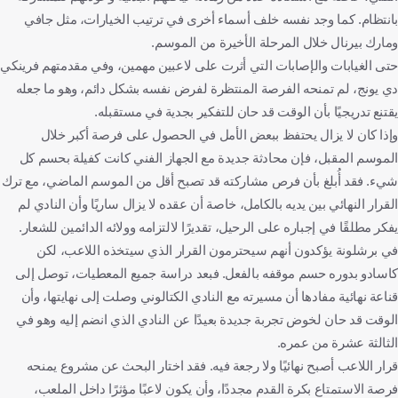
بانتظام. كما وجد نفسه خلف أسماء أخرى في ترتيب الخيارات، مثل جافي
ومارك بيرنال خلال المرحلة الأخيرة من الموسم.
حتى الغيابات والإصابات التي أثرت على لاعبين مهمين، وفي مقدمتهم فرينكي
دي يونج، لم تمنحه الفرصة المنتظرة لفرض نفسه بشكل دائم، وهو ما جعله
يقتنع تدريجيًا بأن الوقت قد حان للتفكير بجدية في مستقبله.
وإذا كان لا يزال يحتفظ ببعض الأمل في الحصول على فرصة أكبر خلال
الموسم المقبل، فإن محادثة جديدة مع الجهاز الفني كانت كفيلة بحسم كل
شيء. فقد أُبلغ بأن فرص مشاركته قد تصبح أقل من الموسم الماضي، مع ترك
القرار النهائي بين يديه بالكامل، خاصة أن عقده لا يزال ساريًا وأن النادي لم
يفكر مطلقًا في إجباره على الرحيل، تقديرًا لالتزامه وولائه الدائمين للشعار.
في برشلونة يؤكدون أنهم سيحترمون القرار الذي سيتخذه اللاعب، لكن
كاسادو بدوره حسم موقفه بالفعل. فبعد دراسة جميع المعطيات، توصل إلى
قناعة نهائية مفادها أن مسيرته مع النادي الكتالوني وصلت إلى نهايتها، وأن
الوقت قد حان لخوض تجربة جديدة بعيدًا عن النادي الذي انضم إليه وهو في
الثالثة عشرة من عمره.
قرار اللاعب أصبح نهائيًا ولا رجعة فيه. فقد اختار البحث عن مشروع يمنحه
فرصة الاستمتاع بكرة القدم مجددًا، وأن يكون لاعبًا مؤثرًا داخل الملعب،