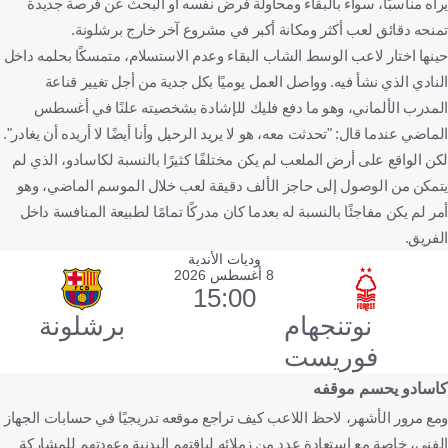
يراه مناسبًا، سواء بالبقاء ومحاولة فرض نفسه أو البحث عن فرصة جديدة
تمنحه دقائق لعب أكثر ومكانة أكبر في مشروع آخر خارج برشلونة.
حينها اختار لاعب الوسط الشاب البقاء وعدم الاستسلام، متمسكًا بحلمه داخل
النادي الذي نشأ فيه. وواصل العمل يوميًا بكل جدية من أجل تغيير قناعة
المدرب الألماني، وهو ما دفع فليك للإشادة بشخصيته علنًا في أغسطس
الماضي عندما قال: "تحدثت معه، هو لا يريد الرحيل وأنا أيضًا لا أريده أن يغادر".
لكن الواقع على أرض الملعب لم يكن مختلفًا كثيرًا بالنسبة لكاسادو، الذي لم
يتمكن من الوصول إلى حاجز الألف دقيقة لعب خلال الموسم الماضي، وهو
أمر لم يكن مفاجئًا بالنسبة له بعدما كان مدركًا تمامًا لطبيعة المنافسة داخل
الفريق.
وديات الأندية
8 أغسطس 2026
15:00
نوتنجهام
برشلونة
فوريست
كاسادو يحسم موقفه
ومع مرور الأشهر، لاحظ اللاعب كيف تراجع موقعه تدريجيًا في حسابات الجهاز
الفني، خاصة مع استعادة عدد من زملائه لياقتهم البدنية وعودتهم للمشاركة