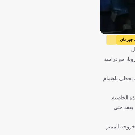
 جيرمان
ل.
روبا، مع دراسة
ه يحظى باهتمام
هام فورست المرتبط بعقد حتى
ي بفضل خروجه المميز