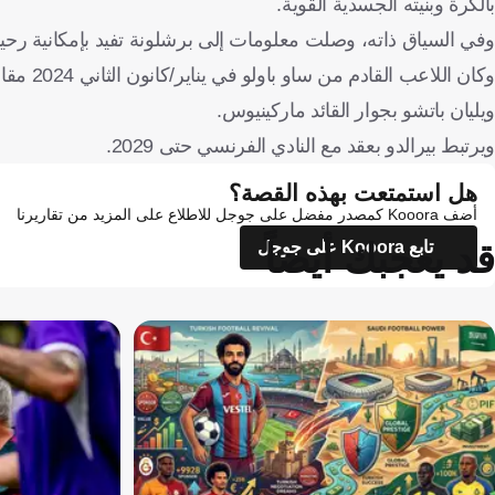
بالكرة وبنيته الجسدية القوية.
وفي السياق ذاته، وصلت معلومات إلى برشلونة تفيد بإمكانية رحيل المدافع البرازيلي ل
ويليان باتشو بجوار القائد ماركينيوس.
ويرتبط بيرالدو بعقد مع النادي الفرنسي حتى 2029.
هل استمتعت بهذه القصة؟
أضف Kooora كمصدر مفضل على جوجل للاطلاع على المزيد من تقاريرنا
قد يعجبك أيضاً
تابع Kooora على جوجل