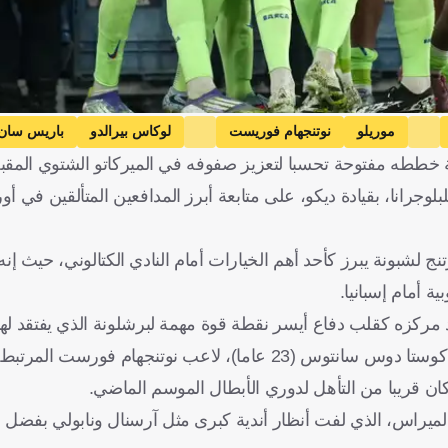
موريلو
نوتنجهام فوريست
لوكاس بيرالدو
باريس سان
نة خططه مفتوحة تحسبا لتعزيز صفوفه في الميركاتو الشتوي المقب
لبلوجرانا، بقيادة ديكو، على متابعة أبرز المدافعين المتألقين في أو
ج لشبونة يبرز كأحد أهم الخيارات أمام النادي الكتالوني، حيث إن
 أمام إسبانيا.
كما ارتبطت أسماء أخرى بالبارسا، مثل البرازيلي موريلو سانتياجو كوستا دوس سانتوس (23 عاما)، لاعب نوتنج
ويس جوستافو بينيديتّي (19 عاما) مدافع بالميراس، الذي لفت أنظار أندية كبرى مثل آرسنال ونابول