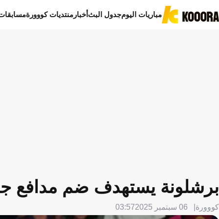
مباريات اليوم
جدول البث
أخبار
منتديات كووورة
مسابقات
برشلونة يستهدف ضم مدافع جدي
كووورة
06 سبتمبر 2025
03:57