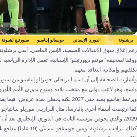
Getty Images
برشلونة
الدوري الإسباني
جونسالو إيناسيو
سبورتنج لشبونة
رغم إغلاق سوق الانتقالات الصيفية، الإثنين الماضي، أبقى برشلو
إسبانيا
البرتغال
إنجلترا
فرنسا
كرة قدم
ووفقا لصحيفة "موندو ديبورتيفو" الإسبانية، تعمل الإدارة الرياضية ل
تكلفتهم وإمكانية التعاقد معهم.
وأشارت الصحيفة إلى أن اسم البرتغالي جونزالو إيناسيو من سبورتن
واسع، وهو لاعب دولي مع منتخب بلاده ومتوج بدوري الأمم الأوروبية
ويرتبط إيناسيو بعقد حتى 2027 لكنه يحظى بعدة عروض، فيما يعد مركزه كقلب دفاع أيسر نقطة قوة مهمة لبرشلونة الذي يفتقد لهذه الخاصية.
2029، والذي يخوض موسمه الثالث في الدوري الإنجليزي بعد أن كان قريبا من التأهل لدوري الأبطال الموسم الماضي.
كذلك، يراقب برشلونة ل