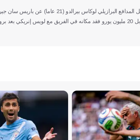
وكاس بيرالدو (21 عاما) عن باريس سان جيرمان.
وكان اللاعب القادم من ساو باولو في يناير/كانون الثاني 2024 مقابل 20 مليون يورو فقد مكانه في الفريق مع لويس إن