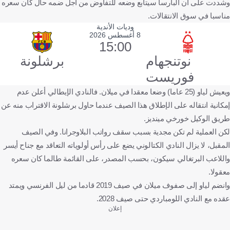
وشددت على أن البارسا سيتابع وضعه للتفاوض من أجل ضمه حال كان سعره
مناسبا في سوق الانتقالات.
وديات الأندية
8 أغسطس 2026
15:00
نوتنجهام
برشلونة
فوريست
ويعيش لياو (25 عاما) وضعا معقدا في ميلان. فالنادي الإيطالي أعلن عدم
إمكانية انتقاله على الإطلاق هذا الصيف عندما حاول برشلونة الاقتراب منه عن
طريق الوكيل خورخي مينديز.
لكن العملية لم تكن مجدية بسبب سقف رواتب البلاوجرانا. وفي الصيف
المقبل، لا يزال النادي الكتالوني يضع على رأس أولوياته التعاقد مع جناح أيسر
واللاعب البرتغالي سيكون، بحسب المصدر، على القائمة طالما كان سعره
معقولا.
وانضم لياو إلى صفوف ميلان في صيف 2019 قادما من ليل الفرنسي ويمتد
عقده مع النادي اللومباردي حتى صيف 2028.
إعلان