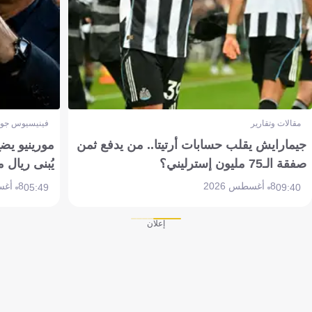
مقالات وتقارير
فينيسيوس جون
جيمارايش يقلب حسابات أرتيتا.. من يدفع ثمن
مورينيو يض
صفقة الـ75 مليون إسترليني؟
يُبنى ريال 
8 أغسطس 2026
8 أغسطس 2026
05:49
09:40
إعلان