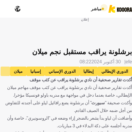
مباشر
إعلان
برشلونة يراقب مستقبل نجم ميلان
efe
30 أكتوبر 2024
08:22
الدوري الإيطالي
إيطاليا
الدوري الإسباني
إسبانيا
ميلان
أكدت تقارير صحفية أن نادي برشلونة يراقب عن كثب موقف
برشلونة
رافائيل لياو
البرتغال
الإنتقالات
كرة قدم
أكدت تقارير صحفية أن نادي برشلونة يراقب عن كثب موقف مهاجم ميلان
الإيطالي، خاصة بعدما دخل في مواجهة مع مدربه باولو فونسيكا مؤخرا.
وأكدت صحيفة "
سبورت
" أن برشلونة يضع رافائيل لياو على أجندته للتفاوض
من أجل ضمه خلال الصيف القادم.
وأضافت أن لياو بدأ يشعر بالضجر إزاء وضعه في "الروسونيري"، خاصة وأن
مدربه أجلسه على دكة البدلاء في 3 مباريات.