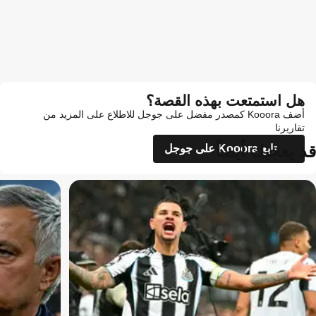
هل استمتعت بهذه القصة؟
أضف Kooora كمصدر مفضل على جوجل للاطلاع على المزيد من
تقاريرنا
قد يعجبك أيضاً
تابع Kooora على جوجل