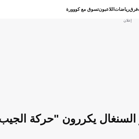
فرق
رياضات
اللاعبون
تسوق مع كووورة
إعلان
بو السنغال يكررون "حركة الجيب