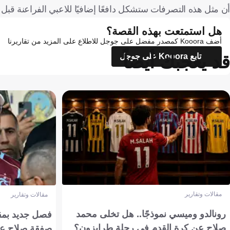
أن مثل هذه التصرفات ستشكل دافعًا إضافيًا للاعبي الفراعنة قبل ا
هل استمتعت بهذه القصة؟
أضف Kooora كمصدر مفضل على جوجل للاطلاع على المزيد من تقاريرنا
قد يعجبك أيضاً
تابع Kooora على جوجل
مقالات وتقارير
مقالات وتقارير
رونالدو وميسي نموذجًا.. هل تخلى محمد
فصل جديد بمقاي
صلاح عن كرة القدم في رحلة طرابزون؟
صفقة صلاح عن