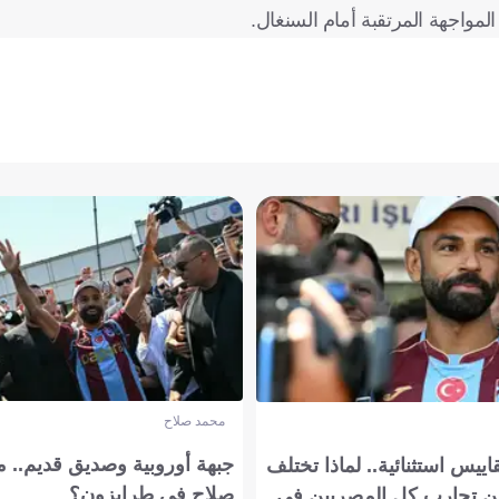
لمواجهة المرتقبة أمام السنغال.
محمد صلاح
جبهة أوروبية وصديق قديم.. ما
يس استثنائية.. لماذا تختلف
صلاح في طرابزون؟
 تجارب كل المصريين في