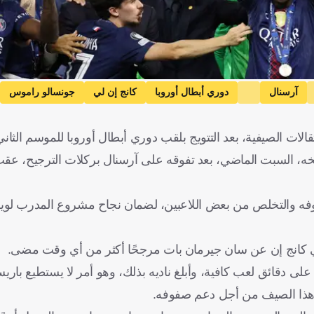
آرسنال
دوري أبطال أوروبا
كانج إن لي
جونسالو راموس
رتغال
إسبانيا
كرة قدم
ات الصيفية، بعد التتويج بلقب دوري أبطال أوروبا للموسم الثاني
ه والتخلص من بعض اللاعبين، لضمان نجاح مشروع المدرب لوي
ي كانج إن عن سان جيرمان بات مرجحًا أكثر من أي وقت مضى.
ى دقائق لعب كافية، وأبلغ ناديه بذلك، وهو أمر لا يستطيع باري
ه هذا الصيف من أجل دعم صفوفه.