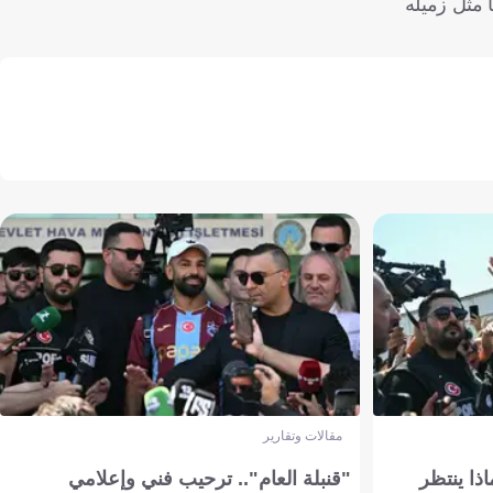
 مثل زميله
مقالات وتقارير
ذا ينتظر
"قنبلة العام".. ترحيب فني وإعلامي