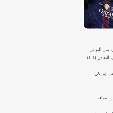
 على التوالي.
وحصد سان جيرمان لقب دوري أبطال أوروبا للمرة الثانية في تاريخه، السبت الماضي، بعد تفوقه على آرسنال بركلات الترجيح، عقب التعادل (1-1)
س إنريكي
س ضمانه.