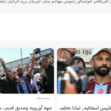
أن البرتغالي جونسالو راموس مهاجم سان جيرمان يريد الرحيل أيضًا
محمد صلاح
جبهة أوروبية وصديق قديم.. ما
يس استثنائية.. لماذا تختلف