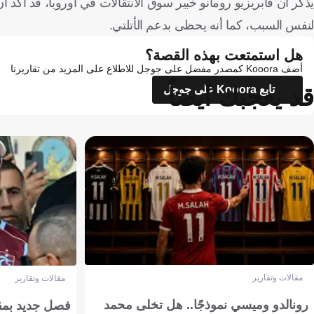
يذكر أن فابريزيو رومانو خبير سوق الانتقالات في أوروبا، قد أكد 
لنفس السبب، كما أنه يحظى بدعم الأتلتي.
هل استمتعت بهذه القصة؟
أضف Kooora كمصدر مفضل على جوجل للاطلاع على المزيد من تقاريرنا
قد يعجبك أيضاً
تابع Kooora على جوجل
مقالات وتقارير
مقالات وتقارير
رونالدو وميسي نموذجًا.. هل تخلى محمد
فصل جديد بمقاي