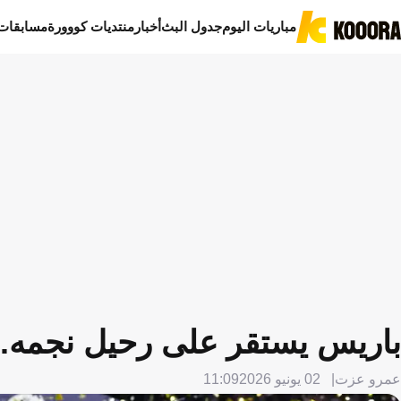
مباريات اليوم
جدول البث
أخبار
منتديات كووورة
مسابقات
باريس يستقر على رحيل نجمه.. و
عمرو عزت
02 يونيو 2026
11:09