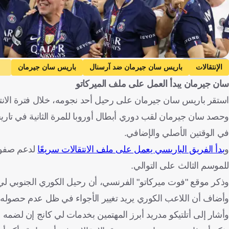
Getty Images
الإنتقالات
باريس سان جيرمان ضد آرسنال
باريس سان جيرمان
سان جيرمان يبدأ العمل على ملف الميركاتو
أتلتيكو مدريد
فرنسا
إنجلترا
هنغاريا
كوريا الجنوبية
الب
استقر باريس سان جيرمان على رحيل أحد نجومه، خلال فترة الانتقال
في الوقتين الأصلي والإضافي.
و
بدأ الفريق الباريسي يعمل على ملف الانتقالات سريعًا
لدعم صفوف
للموسم الثالث على التوالي.
وذكر موقع "فوت ميركاتو" الفرنسي، أن رحيل الكوري الجنوبي ل
وأضاف أن اللاعب الكوري يريد تغيير الأجواء في ظل عدم حصوله عل
وأشار إلى أتلتيكو مدريد أبرز المهتمين بخدمات لي كانج إن لضم