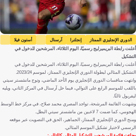
EPA
الدوري الإنجليزي الممتاز
إنجلترا
آرسنال
أستون فيلا
أعلنت رابطة البريميرليج رسميًا، اليوم الثلاثاء، المرشحين للدخول في
تشيلسي
إيفرتون
فولهام
ليفربول
التشكيل
مانشستر سيتي
مانشستر يونايتد
نيوكاسل يونايتد
أعلنت رابطة البريميرليج رسميًا، اليوم الثلاثاء، المرشحين للدخول في
ساوثامبتون
توتنهام هوتسبير
وست هام
التشكيل المثالي لبطولة الدوري الإنجليزي الممتاز، لموسم 2023/24.
كريستال بالاس
نوتنجهام فوريست
وولفرهامبتون
وانتهت منافسات الدوري الإنجليزي يوم الأحد الماضي، وتوج مانشستر سيتي
باللقب للموسم الرابع على التوالي، فيما حل آرسنال في المركز الثاني، ويليه
بورنموث
لوتون تاون
برايتون
برينتفورد
ليفربول ثالثًا.
ليون بايلي
جامايكا
إيبيريشي إيز
البرازيل
دافيد رايا
وشهدت القائمة المرشحة، تواجد المصري محمد صلاح، في مركز خط الوسط
إسبانيا
ايديرسون
كريس وود
نيوزيلندا
هيونج مين سون
الهجومي، كما ضمت 7 لاعبين من مانشستر سيتي البطل.
كوريا الجنوبية
كايل ووكر
كيران تريبير
إيميليانو مارتينيز
ومنح الدوري الإنجليزي الممتاز، الجماهير، الحق في التصويت عبر موقعه
الأرجنتين
بيرنارد لينو
ألمانيا
أليسون بيكر
أنتوني روبنسون
الرسمي لاختيار تشكيل الموسم المثالي.
وجاءت قائمة المرشحين للتشكيل المثالي كالتالي: