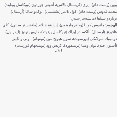
كرة قدم
بوين (وست هام)، إيزي (كريستال بالاس)، أنتوني جوردون (نيوكاسل يونايتد)،
محمد قدوس (وست هام)، كول بالمر (تشيلسي)، بوكايو ساكا (آرسنال)،
برناردو سيلفا (مانشستر سيتي).
الهجوم:
ماتيوس كونيا (وولفرهامبتون)، إيرلينج هالاند (مانشستر سيتي)، كاي
هافيرتز (آرسنال)، ألكسندر إيزاك (نيوكاسل يونايتد)، داروين نونيز (ليفربول)،
دومينيك سولانكي (بورنموث)، سون هيونج مين (توتنهام)، أولي واتكينز
(أستون فيلا)، يوان ويسا (برينتفورد)، كريس وود (نوتينجهام فورست).
إعلان