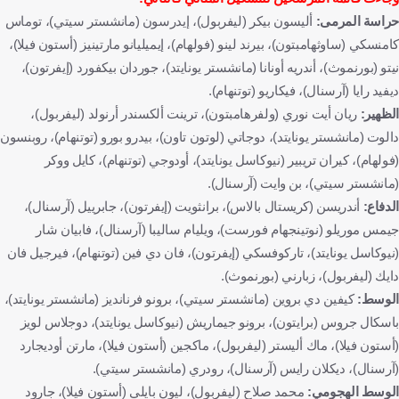
الولايات المتحدة
نوربيرتو نيتو
أليكسندر إيساك
السويد
حراسة المرمى:
أليسون بيكر (ليفربول)، إيدرسون (مانشستر سيتي)، توماس
كيفين دي بروين
بلجيكا
فيرجيل فان دايك
هولندا
سويسرا
كامنسكي (ساوثهامبتون)، بيرند لينو (فولهام)، إيميليانو مارتينيز (أستون فيلا)،
برونو فيرنانديز
البرتغال
يواكيم أندرسن
الدانمرك
نيتو (بورنموث)، أندريه أونانا (مانشستر يونايتد)، جوردان بيكفورد (إيفرتون)،
جيمس تاركوسكي
توماس كامينسكي
دومينيك سولانكي
ديفيد رايا (آرسنال)، فيكاريو (توتنهام).
الظهير:
ريان أيت نوري (ولفرهامبتون)، ترينت ألكسندر أرنولد (ليفربول)،
مارتين أوديجارد
النرويج
بيرناردو سيلفا
باسكال جروس
دالوت (مانشستر يونايتد)، دوجاتي (لوتون تاون)، بيدرو بورو (توتنهام)، روبنسون
جوردان بيكفورد
أندريه أونانا
الكاميرون
ترينت ألكسندر أرنولد
(فولهام)، كيران تريبير (نيوكاسل يونايتد)، أودوجي (توتنهام)، كايل ووكر
يوان ويسا
الكونغو - كينشاسا
رودري
كاي هافرتيس
(مانشستر سيتي)، بن وايت (آرسنال).
إرلينج هالاند
ديوجو دالوت
دوجلاس لويز
ديكلان رايس
الدفاع:
أندريسن (كريستال بالاس)، برانثويت (إيفرتون)، جابرييل (آرسنال)،
جيمس موريلو (نوتينجهام فورست)، ويليام ساليبا (آرسنال)، فابيان شار
محمد قدوس
غانا
بوكايو ساكا
بيدرو بورو
ماتيوس كونيا
(نيوكاسل يونايتد)، تاركوفسكي (إيفرتون)، فان دي فين (توتنهام)، فيرجيل فان
برونو جيمارايش
أليكسيس ماك اليستير
جون ماكجين
اسكتلندا
دايك (ليفربول)، زبارني (بورنموث).
داروين نونيز
أورغواي
ويليام ساليبا
فرنسا
ديستيني ودغي
الوسط:
كيفين دي بروين (مانشستر سيتي)، برونو فرنانديز (مانشستر يونايتد)،
إيطاليا
جولييلمو فيكاريو
ريان آيت نوري
الجزائر
جارود بوين
باسكال جروس (برايتون)، برونو جيماريش (نيوكاسل يونايتد)، دوجلاس لويز
أولي واتكينز
بين وايت
كول بالمر
إيليا زابارني
أوكرانيا
(أستون فيلا)، ماك أليستر (ليفربول)، ماكجين (أستون فيلا)، مارتن أوديجارد
(آرسنال)، ديكلان رايس (آرسنال)، رودري (مانشستر سيتي).
جاراد برانثوايت
ميكي فان دي فين
انتوني جوردون
موريلو
الوسط الهجومي:
محمد صلاح (ليفربول)، ليون بايلي (أستون فيلا)، جارود