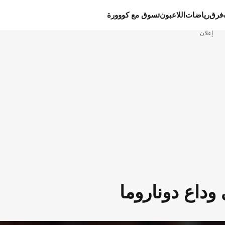
فرق
رياضات
اللاعبون
تسوق مع كووورة
إعلان
وداع دوناروما