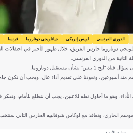
الدوري الفرنسي
لويس إنريكي
جيانلويجي دوناروما
فرنسا
جي دوناروما حارس الفريق، خلال ظهور الأخير في احتفالات التت
 بشأن مستقبل دوناروما.
موسم منذ أسبوعين، وتعودنا على تقديم أداء عال، ويجب أن نكون جا
اء، وهو ما أحاول نقله للاعبين، يجب أن نتطلع للأمام، ونفكر ف
الموسم الجاري، وتعاقد مع لوكاس شوفالييه الحارس الثاني لمنتخب
وديات الأندية