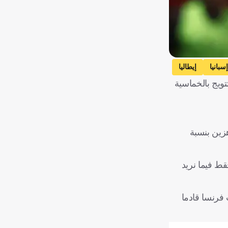
إسبانيا
إيطاليا
ويج بالخماسية
هزين بنسبة
قط فيما نريد
 فرنسا قادما