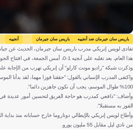
Getty Images
باريس سان جيرمان ضد أنجييه
باريس سان جيرمان
أنجييه
تفادى لويس إنريكي مدرب باريس سان جيرمان، الحديث عن جيانلوي
كرة قدم
هذا العام، بعد تغلبه على آنجيه 1-0، أمس الجمعة، في افتتاح الجولة الثانية من الدوري الفرنسي.
وذكرت شبكة "راديو مونت كارلو" أن إنريكي تهرب من الإجابة على سؤال قناة "ليج 1 بلس"
واكتفى المدرب الإسباني بالقول: "حققنا فوزا مهما، لقد بدأنا ال
100% طوال الموسم، يجب أن نكون جاهزين دائما".
وأضاف: "دافعي كمدرب هو حاجة الفريق لتحسين أمور عديدة في الأد
الفوز به مستقبلا".
وأطاح لويس إنريكي بالإيطالي دوناروما خارج حساباته منذ بداية 
من نادي ليل مقابل 55 مليون يورو.