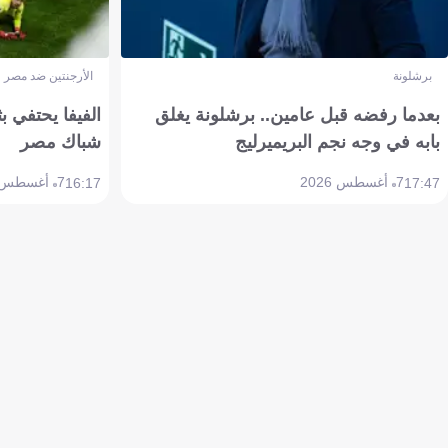
برشلونة
الأرجنتين ضد مصر
بعدما رفضه قبل عامين.. برشلونة يغلق
الفيفا يحتفي بث
بابه في وجه نجم البريميرليج
شباك مصر
7 أغسطس 2026
7 أغسطس 2026
16:17
17:47