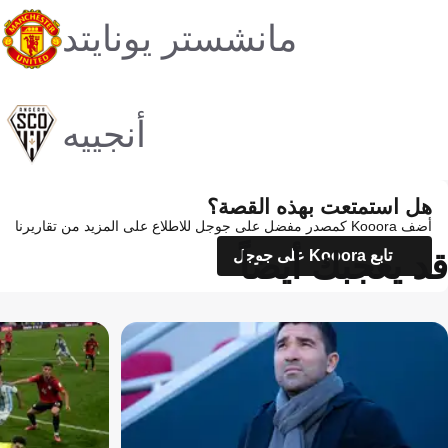
مانشستر يونايتد
أنجييه
هل استمتعت بهذه القصة؟
أضف Kooora كمصدر مفضل على جوجل للاطلاع على المزيد من تقاريرنا
قد يعجبك أيضاً
تابع Kooora على جوجل