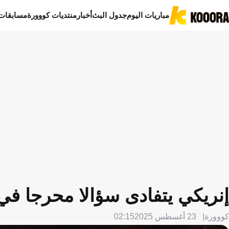
مباريات اليوم
جدول البث
أخبار
منتديات كووورة
مسابقات
إنريكي يتفادى سؤالا محرجا في 
كووورة
23 أغسطس 2025
02:15