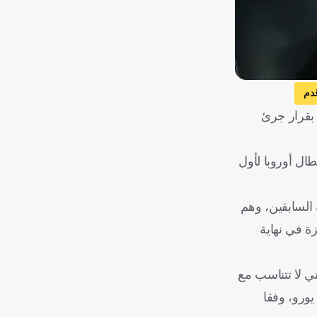
دم
 بقرار جرئ
طال أوروبا لأول
الذهبية لأفضل لاعب في العالم هذا العام، والتي ترشح لها 8 من زملائه السابقين، وهم
زة في نهاية
مادية التي لا تتناسب مع
ؤولي النادي الباريسي، لينتقل إلى مانشستر سيتي الإنجليزي مقابل 40 مليون يورو، وفقا