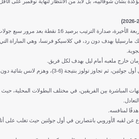
ؤكدة بشأن شوفالييه، بل لابد من الانتظار لنهاية نوفمبر على الأقل
يعتلي سان جيرمان، حامل لقب الدوري الفرنسي في المواسم الأربعة الأخيرة، صدارة الترتيب بر
ارسيليا بهدف دون رد، في كلاسيكو فرنسا، وهي المباراة التي أ
مان خارج ملعبه أمام ليل بهدف لكل فريق.
وفاز باريس سان جيرمان على نانت وأنجيه بنتيجة واحدة (1-0) في أول جولتين، ثم تجاوز تو
اضي ضد ليل هي رقم 105 في تاريخ المواجهات المباشرة بين الفريقين، في مختلف البطولات المحلي
عن لقبه الأوروبي بانتصارين في أول جولتين حيث تغلب على أتالان