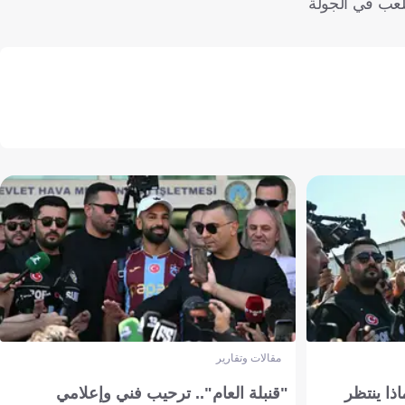
مونتجويك، وسيلعب في الجولة
مقالات وتقارير
ذا ينتظر
"قنبلة العام".. ترحيب فني وإعلامي