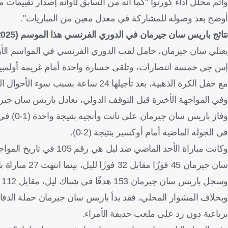
وأتم محلل أداء كورتوا "كما أنه من السابق لأوانه إصدار تقييمات م
أوضح بعد وصوله للمشاركة في معدل معين من المباريات".
نتائج باريس سان جيرمان في الدوري الفرنسي هذا الموسم (2025-2026)
إس جي خمسة انتصارات، وتلقى خسارة واحدة أمام غريمه أولمبيك م
مع حفل الكرة الذهبية، بعد تأجيلها 24 ساعة بسبب سوء الأحوال الجوية.
وفي المواجهة الأخيرة قبل التوقف الدولي، تعادل باريس سان جير
في الجولة الماضية أمام أوكسير بنتيجة (2-0).
وكانت مباراة الأحد الم
سان جيرمان 45 فوزًا مقابل 32 فوزًا لليل، بينما انتهت 27 مباراة بالتعادل.
وسجل باريس سان جيرمان 153 هدفًا في شباك ليل، مقابل 112 هدفًا لمنافسه.
وبخلاف المشوار المحلي، فقد بدأ باريس سان جيرمان حملة الدفاع 
برباعية دون رد على ملعب حديقة الأمراء.