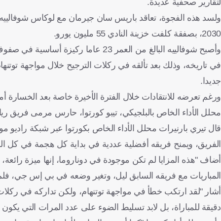
لتقارير صحفية عديدة.
2030، بصفقة كلفت خزينة النادي 55 مليون يورو.
وأصبح شوفالييه البالغ من العمر 23 ع
جديدا.
ورغم تعرضه للانتقادات خلال الفترة الأخيرة خاصة بعد الخسارة أما
محلل الأداء الخاص بالبلجيكي، تيبو كورتوا، حارس مرمى فريق ريال
الفريق، ويمنح فريقه أفضلية عددية في بداية كل هجمة في كل المبا
أضاف "هذه المزايا لم تكن موجودة في دوناروما، إنها ميزة رائع
المباريات مع فريقه السابق ليل، وتغير وضعه في بي إس جي، فلم ي
أشار "لقد ارتكب خطأ في مواجهة توتنهام، ولكن تداركه في ركلات 
دقيقة للمباراة، بل لابد تسليط الضوء على عدد المرات التي يكون ف