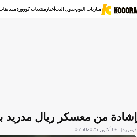
مباريات اليوم
جدول البث
أخبار
منتديات كووورة
مسابقات
إشادة من معسكر ريال مدريد بق
كووورة
09 أكتوبر 2025
06:50