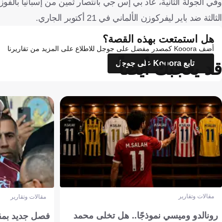
الثالثة ضد باير ليفركوزن الألماني في 21 أكتوبر الجاري.
هل استمتعت بهذه القصة؟
أضف Kooora كمصدر مفضل على جوجل للاطلاع على المزيد من تقاريرنا
قد يعجبك أيضاً
تابع Kooora على جوجل
مقالات وتقارير
مقالات وتقارير
رونالدو وميسي نموذجًا.. هل تخلى محمد
فصل جديد بمقاي