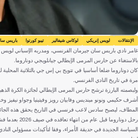
Getty Images
الإنتقالات
لويس إنريكي
لوكاس شيفالير
تيبو كورتوا
باريس سا
غامر نادي باريس سان جيرمان الفرنسي، ومدربه الإسباني لويس إنري
بالاستغناء عن حارس المرمى الإيطالي جيانلويجي دوناروما.
كان دوناروما ضلعا أساسيا في تتويج بي إس جي بالثلاثية المحلية ل
مرة في تاريخ النادي الفرنسي.
أشرف حكيمي ونونو مينديس وفابيان رويز وفيتينيا وجواو نيفيز وخفي
المطاف، ليصبح سادس لاعب فرنسي في التاريخ يحقق هذه الجائز
رحل دوناروما ق