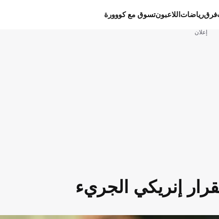
فرق
رياضات
اللاعبون
تسوق مع كووورة
إعلان
رار إنريكي الجريء