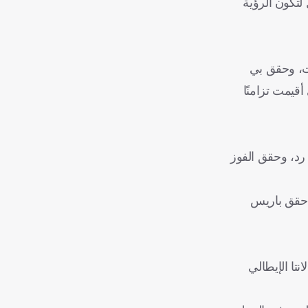
 لتكون الرؤية
صيد 16 نقطة بعد مرور سبع جولات، وحقق بي
قيمت تزامنًا
لوز بنتيجة (6-3)، وهزم لانس بثنائية دون رد، وحقق الفوز
ة، حيث حقق باريس
تا الإيطالي