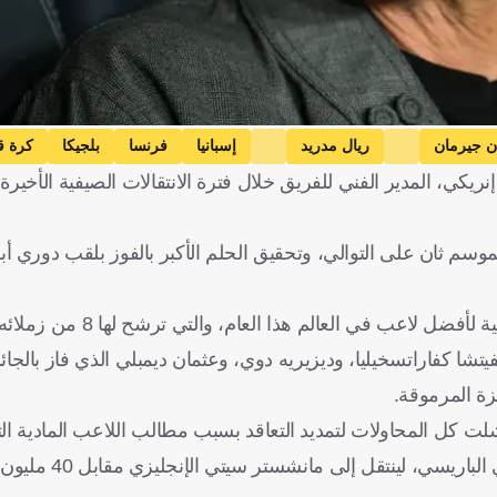
ن جيرمان
ريال مدريد
إسبانيا
فرنسا
بلجيكا
كرة ق
كي، المدير الفني للفريق خلال فترة الانتقالات الصيفية الأخيرة
موسم ثان على التوالي، وتحقيق الحلم الأكبر بالفوز بلقب دوري أب
ولبصمته البارزة ترشح حارس المرمى الإيطالي لجائزة الكرة 
تشا كفاراتسخيليا، وديزيريه دوي، وعثمان ديمبلي الذي فاز بالجائ
ة المرموقة.
بل عام من انتهاء تعاقده في صيف 2026 بعدما فشلت كل المحاولات لتمديد التعاقد بسبب مطالب اللاعب ال
السياسة الجديدة في حديقة الأمراء، وفقا لتأكيدات مس