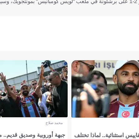
وفي الجولة الثانية، عاد بي إس جي بانتصار ثمين من إسبانيا بالفوز 2-1 على برشلونة في ملعب "لويس كومبانيس" ب
محمد صلاح
جبهة أوروبية وصديق قديم.. ما
يس استثنائية.. لماذا تختلف