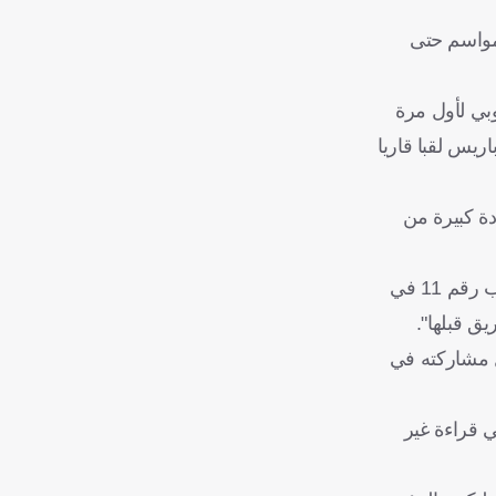
، تعاقد باريس سان جيرمان مع لوكاس شوفالييه حارس مرمى ليل والحارس الثاني لمنتخب فرنسا، بعقد مدته 5 مواسم حتى
أوروبي لأول مرة
واجهة توتنهام هوتسبير الإنجليزي التي انتهى وقتها الأصلي بالتعادل 2-2، ليهدي باريس لقبا قاريا
دة كبيرة من
قال تيري بارنيرات محلل الأداء الخاص بكورتوا عبر شبكة راديو مونت كارلو الفرنسية "شوفالييه يلمس الكرة كثيرا، إنه بالفعل اللاعب رقم 11 في
ق قبلها".
ل مشاركته في
ي قراءة غير