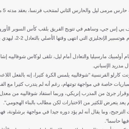
ولسد هذه الفجوة
اما ركيزة أساسية في صفوف بي إس جي، وساهم في تتويج الفريق بلقب كأس السوبر ال
في تاريخه، وذلك بعد تألقه في ركلات الترجيح خلال م
م أولمبيك مارسيليا والتعادل أمام ليل، تلقى لوكاس شوفالييه إشا
 مدريد الإسباني.
ريات خاصة في مواجهة توتنهام، رغم أنه لم يتدرب كثيرا مع الفري
ة، وقرار جرئ من المدرب إنريكي، وربما استفاد شوفالييه من معد
عد يتعرض للكثير من الاختبارات لكن مطالب بالبناء الهجومي".
الترجيح، وما يقال أنه لم يؤد دوره جيدا في مواجهة برشلونة، فه
يها حاسما".