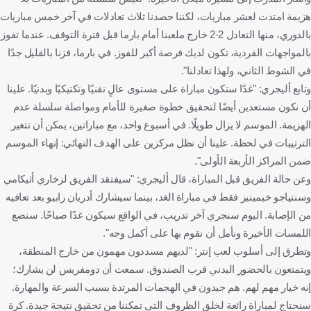
هزيمة امتدت لعشر مباريات، لكننا حصدنا ثلاث تعادلات في آخر خمس مباريات
بالدوري، منها التعادل 2-2 خارج ملعبنا أمام بارما قبل فترة التوقف. عندما تفوز
بالمواجهات الفردية، تكون لديك فرصة أكبر للفوز. في بارما، فزنا بالقليل جدًا
في الشوط الثاني، ولهذا تعادلنا".
وتابع أليجري: "غدًا ستكون مباراة على مستوى عالٍ تقنيًا وتكتيكيًا وبدنيًا. علينا
أن نكون مستعدين أيضًا لتحقيق خطوة صغيرة للأمام ومواصلة سلسلة عدم
الهزيمة. الموسم لا يزال طويلًا. في أسبوع واحد، مع مباراتين، يمكن أن تتغير
الترتيبات في لحظة. علينا أن نظل مركزين على الهدف النهائي: إنهاء الموسم
ضمن المراكز الأربعة الأولى".
وعن حالة الفريق قبل المباراة، قال أليجري: "سيفتقد الفريق لزخاري أثيكامي
وسنتياجو خيمينيز فقط في مباراة الغد، بينما سيشارك أدريان رابيو بعد تعافيه
من الإصابة. اليوم سنجري آخر تدريب، في الواقع سيكون غدًا صباحًا. سنضع
اللمسات الأخيرة ونأمل أن نقوم بها على أكمل وجه".
وتطرق إلى أسلوب لعب إنتر: "لديهم مسددون مهمون من خارج المنطقة،
ويتمتعون بالحضور البدني قرب الصندوق. سمعت أن دومفريس لن يشارك؛
إنه خيار مهم لهم. هم جيدون في الهجمات المرتدة بسبب السرعة والمهارة.
سنحتاج لمباراة رائعة لخلق الظروف التي تمكننا من تحقيق نتيجة جيدة. كرة