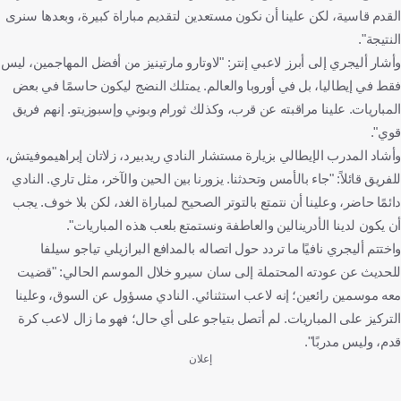
القدم قاسية، لكن علينا أن نكون مستعدين لتقديم مباراة كبيرة، وبعدها سنرى
النتيجة".
وأشار أليجري إلى أبرز لاعبي إنتر: "لاوتارو مارتينيز من أفضل المهاجمين، ليس
فقط في إيطاليا، بل في أوروبا والعالم. يمتلك النضج ليكون حاسمًا في بعض
المباريات. علينا مراقبته عن قرب، وكذلك ثورام وبوني وإسبوزيتو. إنهم فريق
قوي".
وأشاد المدرب الإيطالي بزيارة مستشار النادي ريدبيرد، زلاتان إبراهيموفيتش،
للفريق قائلاً: "جاء بالأمس وتحدثنا. يزورنا بين الحين والآخر، مثل تاري. النادي
دائمًا حاضر، وعلينا أن نتمتع بالتوتر الصحيح لمباراة الغد، لكن بلا خوف. يجب
أن يكون لدينا الأدرينالين والعاطفة ونستمتع بلعب هذه المباريات".
واختتم أليجري نافيًا ما تردد حول اتصاله بالمدافع البرازيلي تياجو سيلفا
للحديث عن عودته المحتملة إلى سان سيرو خلال الموسم الحالي: "قضيت
معه موسمين رائعين؛ إنه لاعب استثنائي. النادي مسؤول عن السوق، وعلينا
التركيز على المباريات. لم أتصل بتياجو على أي حال؛ فهو ما زال لاعب كرة
قدم، وليس مدربًا".
إعلان