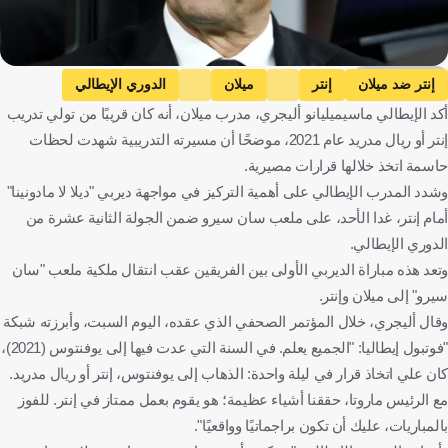
Getty Images
إنتر ضد ميلان
إنتر
ميلان
الدوري الإيطالي
أكد الإيطالي ماسيميليانو أليجري، مدرب ميلان، أنه كان قريبًا من تولي تدريب
إلتشي ضد ريال مدريد
إلتشي
ريال مدريد
إنتر أو ريال مدريد عام 2021، موضحًا أن مسيرته التدريبية شهدت لحظات
الدوري الإسباني
ماسيميليانو أليجري
إيطاليا
إسبانيا
حاسمة اتخذ خلالها قرارات مصيرية.
كرة قدم
وشدد المدرب الإيطالي على أهمية التركيز في مواجهة ديربي "ديلا لا مادونينا"
أمام إنتر، غدا الأحد، على ملعب سان سيرو ضمن الجولة الثانية عشرة من
الدوري الإيطالي.
وتعد هذه مباراة الديربي الأولى بين الفريقين عقب انتقال ملكية ملعب "سان
سيرو" إلى ميلان وإنتر.
وقال أليجري، خلال المؤتمر الصحفي الذي عقده، اليوم السبت، وأبرزته شبكة
"فوتبول إيطاليا: "الجميع يعلم. في السنة التي عدت فيها إلى يوفنتوس (2021)،
كان علي اتخاذ قرار في ليلة واحدة: الذهاب إلى يوفنتوس، إنتر أو ريال مدريد.
مع الرئيس ماروتا، حققنا أشياء عظيمة؛ هو يقوم بعمل ممتاز في إنتر. للفوز
بالمباريات، عليك أن تكون براجماتيًا وواقعيًا".