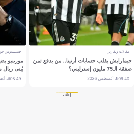
مقالات وتقارير
فينيسيوس جون
جيمارايش يقلب حسابات أرتيتا.. من يدفع ثمن
مورينيو يض
صفقة الـ75 مليون إسترليني؟
يُبنى ريال 
8 أغسطس 2026
8 أغسطس 2026
05:49
09:40
إعلان