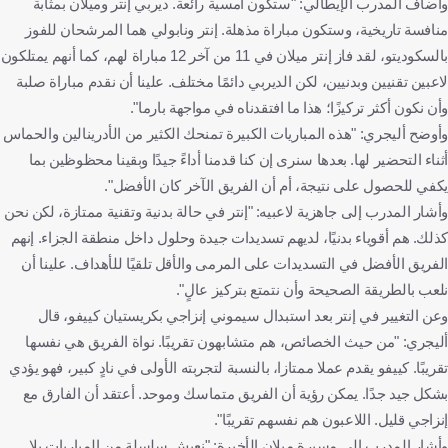
وأضاف المدرب الإيطالي: "ستكون أمسية رائعة. ديربي إنتر وميلان بمثابة
منافسة تاريخية، وستكون مباراة مذهلة. إنتر ونابولي هما المرشحان للفوز
بالسكوديتو، لقد فاز إنتر ميلان في 11 من آخر 12 مباراة لهم، كما أنهم يمتلكون
لاعبين تقنيين وبدنيين، لكن الديربي دائمًا مختلف. علينا أن نقدم مباراة صلبة
وأن نكون أكثر تركيزًا؛ هذا ما افتقدناه في مواجهة بارما".
وأوضح أليجري: "هذه المباريات الكبيرة تمنحك الكثير من الأدرينالين والحماس
أثناء التحضير لها. بعدها سنرى إن كنا قدمنا أداءً جيدًا وبقينا محظوظين بما
يكفي للحصول على نتيجة، أم أن الفريق الآخر كان الأفضل".
وأشار المدرب إلى جاهزية لاعبيه: "إنتر في حالة بدنية وتقنية ممتازة، لكن نحن
كذلك. هم أقوياء بدنيًا، لديهم تسديدات جيدة وحلول داخل منطقة الجزاء. إنهم
الفريق الأفضل في التسديدات على المرمى والأقل تلقيًا للأهداف. علينا أن
نلعب بالطريقة الصحيحة وأن نتمتع بتركيز عالٍ".
وعن التغيير في إنتر بعد استبدال سيموني إنزاجي بكريستيان كييفو، قال
أليجري: "من حيث الخصائص، هم متشابهون تقريبًا. نواة الفريق هي نفسها
تقريبًا. كييفو يقدم عملا ممتازا، بالنسبة لتجربته الأولى في نادٍ كبير، فهو يؤدي
بشكل جيد جدًا. يمكن رؤية أن الفريق متماسك وموحد. أعتقد أن الفارق مع
إنزاجي قليل. اللاعبون هم نفسهم تقريبًا".
وأشار المدرب إلى مسيرة ميلان الأخيرة: "نعيش سلسلة من المباريات بلا