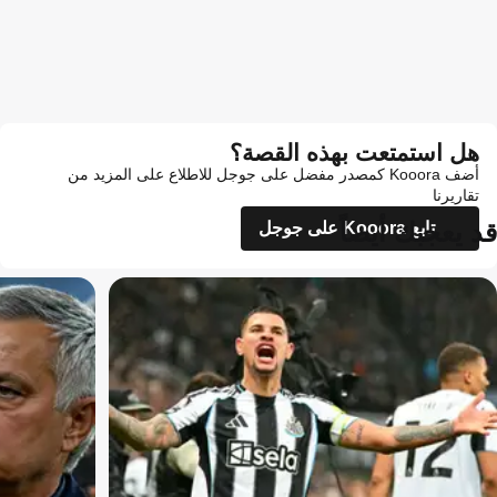
هل استمتعت بهذه القصة؟
أضف Kooora كمصدر مفضل على جوجل للاطلاع على المزيد من
تقاريرنا
قد يعجبك أيضاً
تابع Kooora على جوجل