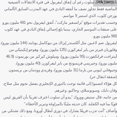
Getty Images
تأتي تصريحات سلوت رغم أن إنفاق ليفربول في فترة الانتقالات الصيفية
الماضية فقط تجاوز نصف ما أنفقه النادي في عهد المدرب السابق الألماني
يورجن كلوب، الذي استمر 9 مواسم.
وحسب تقديرات موقع "ترانسفير ماركت"، أنفق ليفربول نحو 481 مليون يورو
على صفقات الموسم الجاري، بينما بلغ إجمالي إنفاق النادي في عهد كلوب
960 مليون يورو.
ليفربول ضم لاعبين مثل ألكسندر إيزاك من نيوكاسل يونايتد (144 مليون يورو)،
وفلوريان فيرتز من باير ليفركوزن (125 مليون يورو)، وهوجو إيكيتيكي من
آينتراخت فرانكفورت (95 مليون يورو)، وميلوش كيركيز من بورنموث (46.9
مليون يورو)، وجيريمي فريمبونج من باير ليفركوزن (40 مليون يورو)،
وجيوفاني ليوني من بارما (31 مليون يورو)، وفريدي وودمان من بريستون
(صفقة انتقال حر).
كل هؤلاء انضموا إلى قائمة توجت بالدوري الإنجليزي بفضل نجوم مثل صلاح،
وفان دايك، وسوبوسلاي، وجاكبو، وغيرهم.
من جانبه، قال ستيفن ووروك "يبدو أن سلوت اعترف تقريبًا بأن الفريق ليس
قويًا بما فيه الكفاية. كان حديثه مليئًا بالمراوغة وتبرير الأخطاء."
وأضاف "أنت تدرب فريقًا يشارك في دوري أبطال أوروبا، ومع ذلك تشتكي من