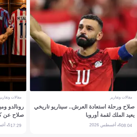
مقالات وتقارير
مقالات وتقارير
صلاح ورحلة استعادة العرش.. سيناريو تاريخي
رونالدو وم
يعيد الملك لقمة أوروبا
صلاح عن ك
6 أغسطس 2026
5 أغسطس 2026
17:29
08:04