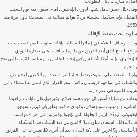
أصل 6 مباريات بكل البطولات.
وفي حال خسر حامل لقب الدوري الإنجليزي أمام أستون فيلا يوم السبت
المقبل، فإنه سيكمل سلسلة من 5 هزائم متتالية في المسابقة لأول مرة منذ
1953.
سلوت تحت ضغط الإقالة
وبدأت وسائل الإعلام في إنجلترا المطالبة بإقالة سلوت، ليس فقط بسبب
تراجع النتائج الذي أبعد الفريق عن دائرة المنافسة على صدارة الدوري
الإنجليزي، وإنما أيضًا لأنه فشل في إيجاد التجانس بين عناصر قائمته، التي تعج
بالنجوم.
وازداد الضغط على سلوت بعدما اختار إشراك عدد من اللاعبين الاحتياطيين
والشباب في مواجهة كريستال بالاس، وهو القرار الذي انتهى به المطاف إلى
هزيمة قاسية في عقر داره.
وغاب عن مباراة أمس كل من: محمد صلاح، وفيرجيل فان دايك، وإبراهيما
كوناتي، ودومينيك سوبوسلاي، وكودي جاكبو، وفلوريان فيرتز، وهوجو
إيكيتيكي، ليودّع الريدز البطولة التي توّجوا بها مرتين في آخر 4 مواسم.
في المقابل، استعان سلوت بـ3 لاعبين من فئة الشباب في التشكيلة
الأساسية، و5 آخرين على دكة البدلاء، بعد أن أجرى 10 تغييرات على الفريق