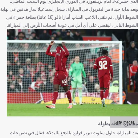
الذي خسر 2-3 أمام برينتفورد في الدوري الإنجليزي يوم السبت الماضي.
وبعد بداية جيدة من ليفربول في المباراة، سجل إسماعيلا سار هدفين في نهاية
الشوط الأول، ثم تلقى اللاعب الشاب أمارا نالو (18 عامًا) بطاقة حمراء في
الشوط الثاني، ليقضي على أي أمل في عودة أصحاب الأرض إلى المباراة.
Getty Images
مغامرة كلفته بطولة
بعد المباراة، حاول سلوت تبرير قراره بالدفع بالبدلاء، فقال في تصريحات