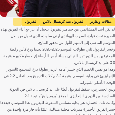
kooora
مقالات وتقارير
ليفربول ضد كريستال بالاس
ليفربول
لم يكن أشد المتشائمين من جماهير ليفربول يتخيل أن يتراجع أداء الفريق بهذه
كريستال بالاس
كأس رابطة المحترفين
الصورة تحت قيادة المدرب الهولندي آرني سلوت، الذي تحول من بطل
ليفربول ضد أستون فيلا
أستون فيلا
الدوري الإنجليزي الممتاز
الموسم الماضي إلى المتهم الأول عن تدهور النتائج.
ليفربول ضد ريال مدريد
ريال مدريد
دوري أبطال أوروبا
وخسر ليفربول ثاني بطولات الموسم 2025-2026 بعدما ودع كأس رابطة
آرني سلوت
إنجلترا
إسبانيا
هولندا
كرة قدم
المحترفين من الدور ثمن النهائي مساء أمس الأربعاء إثر خسارة كبيرة بنتيجة
0-3 على يد كريستال بالاس.
وهذا هو نفس الخصم الذي خسر أمامه الريدز بطولة درع المجتمع (السوبر
الإنجليزي) في بداية الموسم، بنتيجة 2-3 بركلات الترجيح بعد التعادل 2-2 في
الوقت الأصلي للمباراة.
وبين الخسارتين، سقط ليفربول أيضًا على يد كريستال بالاس في الجولة
السادسة من الدوري الإنجليزي الممتاز "بريميرليج" بنتيجة 1-2.
وكانت تلك الخسارة هي بداية مسلسل السقوط لليفربول هذا الموسم، فبعدها
خسر الفريق الأحمر 4 مباريات محلية متتالية، علمًا بأنه فاز مرة واحدة من