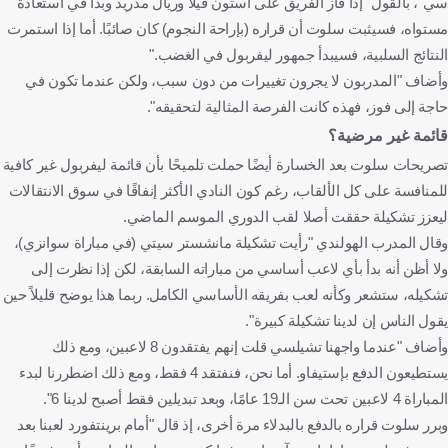
سي"، بالقول "إذا فاز الفريق على أستون فيلا وريال مدريد وبدأ في استعادة
مستواه، فسيثبت سلوت أن قراره (بإراحة النجوم) كان صائبًا. أما إذا استمرت
النتائج السلبية، فسيبدأ جمهور ليفربول في الغضب."
وأضاف "المدربون لا يجرون تغييرات من دون سبب، ولكن عندما تكون في
حاجة إلى فوز، فهذه كانت الفرصة المثالية لتحقيقه".
قائمة غير مرضية؟
تصريحات سلوت بعد الخسارة أيضًا حملت تلميحًا بأن قائمة ليفربول غير كافية
للمنافسة على كل الألقاب، رغم كون النادي الأكثر إنفاقًا في سوق الانتقالات
ليعزز تشكيلة حققت أصلا لقب الدوري الموسم الماضي.
وقال المدرب الهولندي "رأيت تشكيلة مانشستر سيتي (في مباراة سوانزي)،
ولا أظن أنه بدأ بأي لاعب أساسي من مباراته السابقة، لكن إذا نظرت إلى
تشكيله، ستشعر وكأنه لعب بفريقه الأساسي الكامل. ربما هذا يوضح قليلاً حين
يقول الناس إن لدينا تشكيلة كبيرة".
وأضاف "عندما واجهنا تشيلسي قلت إنهم يفتقدون 8 لاعبين، ومع ذلك
يستطيعون الدفع بإستيفاو. أما نحن، فنفتقد 4 فقط، ومع ذلك اضطررنا لبدء
المباراة 4 لاعبين تحت سن الـ19 عامًا، وبعد تبديلين فقط أصبح لدينا 6".
وبرر سلوت قراره بالدفع بالبدلاء مرة أخرى، إذ قال "أمام برينتفورد لعبنا بعد