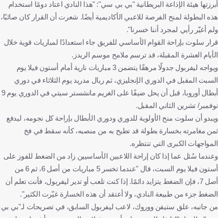
أبرزتها هيئة الإذاعة البريطانية "بي بي سي": "هذا النادي اعتاد دومًا استخدام
هذه البطولة لمنح الفرصة للاعبي الأكاديمية أيضًا. شعرت أن القرار كان صائبًا،
ولم أغيّر رأيي لمجرد أننا خسرنا".
قرار سلوت بإراحة القوام الأساسي للفريق جاء استعدادًا لمباريات قوية خلال
الأيام العشرة المقبلة، قد ترسم ملامح موسم الريدز.
ويواجه ليفربول جدولًا مرهقًا يتضمن 3 مباريات نارية أمام أستون فيلا يوم
السبت المقبل في الدوري الإنجليزي، ثم ريال مدريد يوم الثلاثاء في دوري
أبطال أوروبا، قبل أن يحل ضيفًا على الغريم مانشستر سيتي في الدوري يوم 9
نوفمبر/ تشرين الثاني المقبل.
ويبدو أن سلوت منح الأولوية للدوري ودوري الأبطال بإراحة كل نجومه، ليدفع
ثمن مغامرته بخسارة بطولة قد تطيح به من منصبه، كأنه سقط في فخ
المواجهات الكبرى التي تنتظره.
وعندما سُئل عما إذا كان إراحة اللاعبين الأساسيين زاد من الضغط للفوز على
أستون فيلا يوم السبت، قال "عندما تخسر 5 مباريات من أصل 6، ثم 6 من
أصل 7، فإن الضغط يتزايد دائمًا. إذا كنت تلعب أو تدير ليفربول، فأنت تعلم أن
الضغط جزء من طبيعة النادي، ولا أعتقد أن هذه الخسارة غيّرت الكثير".
من جانبه، علق ستيفن ووروك، لاعب ليفربول السابق، في تصريحات لـ"بي بي