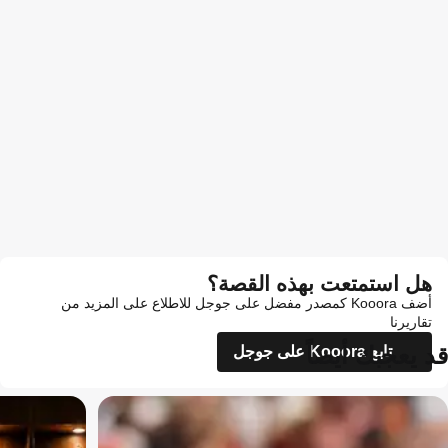
هل استمتعت بهذه القصة؟
أضف Kooora كمصدر مفضل على جوجل للاطلاع على المزيد من
تقاريرنا
قد يعجبك أيضاً
تابع Kooora على جوجل