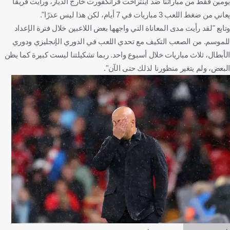
يومين فقط من مباراتنا ضد آينتراخت فرانكفورت خارج الديار، ورأيت فريقًا
يعاني من ضغط اللعب 3 مباريات في 7 أيام، لكن هذا ليس عذرًا".
وتابع "لقد رأيت مدى المعاناة التي واجهها بعض اللاعبين خلال فترة الإعداد
للموسم. من الصعب التكيف مع تحدي اللعب في الدوري الإنجليزي ودوري
الأبطال، ثلاث مباريات خلال أسبوع واحد. ربما تشكيلتنا ليست كبيرة كما يظن
البعض، ولم يتغير منظورنا لذلك حتى الآن".