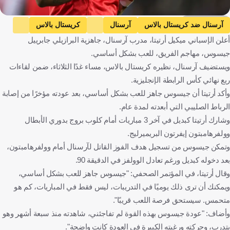
Getty Images
آرسنال ضد كريستال بالاس
آرسنال
كريستال بالاس
أعلن الإسباني ميكيل أرتيتا، مدرب آرسنال، جاهزية البرازيلي جابرييل
كأس رابطة المحترفين
ميكيل آرتيتا
جابرييل جيسوس
إنجلترا
جيسوس، مهاجم الفريق، للعب بشكل أساسي.
إسبانيا
البرازيل
كرة قدم
ويستضيف آرسنال، نظيره كريستال بالاس، مساء غدًا الثلاثاء، ضمن لقاءات
ربع نهائي كأس الرابطة الإنجليزية.
وأكد أرتيتا أن جيسوس جاهز للعب بشكل أساسي، بعد عودته مؤخرًا من إصابة
الرباط الصليبي التي أبعدته لمدة عام.
وشارك أرتيتا كبديل في آخر 3 مباريات أمام كلوب بروج بدوري الأبطال
وولفرهامبتون إيفرتون البريميرليج.
وتمكن جيسوس من تسجيل هدف الفوز القاتل لآرسنال أمام وولفرهامبتون،
بعد دخوله كبديل ورغم تعادل الوولفز في الدقيقة 90.
وقال أرتيتا، في المؤتمر الصحفي: "جيسوس جاهز للعب بشكل أساسي،
ويمكنك أن ترى ذلك يوميًا في التدريبات، ليس فقط في المباريات، كم هو
متحمس. سيستحق فرصة اللعب قريبًا".
وأضاف: "عودة جيسوس بهذه القوة لم تفاجئني، شاهدته منذ سبعة أشهر وهو
يتدرب، وحركته ورغبته الكبيرة في العودة كانت واضحة".