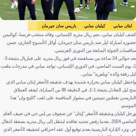
Getty Images
ايثان مبابي
كيليان مبابي
باريس سان جيرمان
كشف كيليان مبابي، نجم ريال مدريد الإسباني، وقائد منتخب فرنسا، كواليس
ريال مدريد
ليل
فرنسا
إسبانيا
كرة قدم
حضوره لمباراة ليل ضد باريس سان جيرمان، أوائل الأسبوع الجاري، ضمن
منافسات الجولة السابعة من الدوري الفرنسي.
بعد حوالي 24 ساعة من مساهمته في فوز ريال مدريد على فياريال بنتيجة 3-
1، يوم السبت الماضي، في الدوري الإسباني، تواجد مبابي في مدرجات ملعب
ليل رفقة والده "ويلفريد" مبابي.
واحتفل كيليان مبابي بحرارة شديدة بهدف شقيقه الأصغر إيثان مبابي الذي
منح ليل التعادل بنتيجة 1-1، في الدقيقة 85 من المباراة، ليفقد العملاق
الباريسي نقطتين ثمينتين في مشوار المنافسة على لقب "الليج وان" هذا
الموسم.
ورحل كيليان وشقيقه الأصغر "إيثان" عن صفوف بي إس جي في صيف العام
الماضي 2024، بعدما رفض تجديد تعاقده لينتقل إلى ريال مدريد بصفقة انتقال
حر، وترد الإدارة الباريسية بعدم توقيع أول عقد احترافي لشقيقه الأصغر الذي