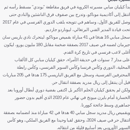
بدأ كيليان مبابي مسيرته الكروية في فريق مقاطعة "بوندي" مسقط رأسه ثم
انتقل إلى أكاديمية موناكو، وتدرج بين صفوف فرق الناشئين والنادي حتى
وصل للفريق الأول، وساهم في تتويجه بلقب الدوري الفرنسي في عام 2017
تحت قيادة المدير الفني البرتغالي، ليوناردو جارديم.
سجل مبابي 16 هدفا في 41 مباراة بقميص موناكو، ليتحرك نادي باريس سان
جيرمان لضمه في صيف 2017 بصفقة ضخمة مقابل 180 مليون يورو، ليكون
أغلى لاعب فرنسي في تاريخ كرة القدم.
على مدار 7 سنوات في حديقة الأمراء، حقق كيليان مبابي كل الألقاب
المحلية، الدوري وكأس فرنسا وكأس السوبر الفرنسي، وكأس رابطة
المحترفين الفرنسية، وسجل مع الفريق الباريسي 175 هدفا في 205 مباريات
قبل أن ينتقل إلى ريال مدريد بصفقة انتقال حر.
ولكن لم يحقق كيليان الحلم الأكبر بل اكتفى بفضية دوري أبطال أوروبا بعد
الخسارة أمام بايرن ميونخ في نهائي عام 2020 الذي أقيم بدون حضور
جماهيري وسط جائحة كوورنا.
وبقميص ريال مدريد سجل مبابي 40 هدفا في 42 مباراة منذ انضمامه بصفقة
انتقال حر في صيف 2024، وحقق لقبا وحيدا مع الفريق الملكي، وهو كأس
السوبر الأوروبي بعد أسابيع قليلة من انتقاله.