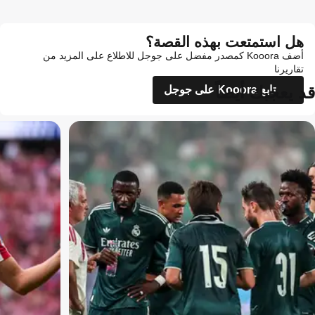
هل استمتعت بهذه القصة؟
أضف Kooora كمصدر مفضل على جوجل للاطلاع على المزيد من
تقاريرنا
قد يعجبك أيضاً
تابع Kooora على جوجل