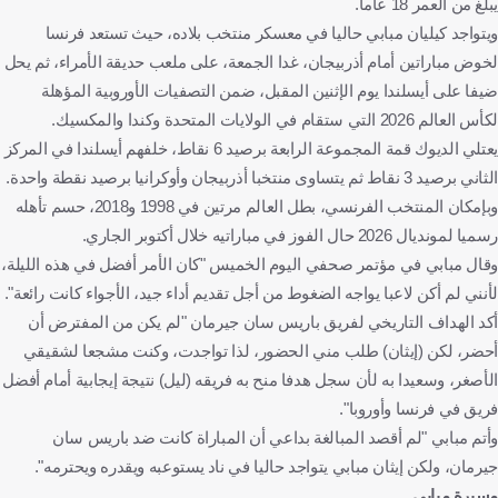
يبلغ من العمر 18 عاما.
ويتواجد كيليان مبابي حاليا في معسكر منتخب بلاده، حيث تستعد فرنسا
لخوض مباراتين أمام أذربيجان، غدا الجمعة، على ملعب حديقة الأمراء، ثم يحل
ضيفا على أيسلندا يوم الإثنين المقبل، ضمن التصفيات الأوروبية المؤهلة
لكأس العالم 2026 التي ستقام في الولايات المتحدة وكندا والمكسيك.
يعتلي الديوك قمة المجموعة الرابعة برصيد 6 نقاط، خلفهم أيسلندا في المركز
الثاني برصيد 3 نقاط ثم يتساوى منتخبا أذربيجان وأوكرانيا برصيد نقطة واحدة.
وبإمكان المنتخب الفرنسي، بطل العالم مرتين في 1998 و2018، حسم تأهله
رسميا لمونديال 2026 حال الفوز في مباراتيه خلال أكتوبر الجاري.
وقال مبابي في مؤتمر صحفي اليوم الخميس "كان الأمر أفضل في هذه الليلة،
لأنني لم أكن لاعبا يواجه الضغوط من أجل تقديم أداء جيد، الأجواء كانت رائعة".
أكد الهداف التاريخي لفريق باريس سان جيرمان "لم يكن من المفترض أن
أحضر، لكن (إيثان) طلب مني الحضور، لذا تواجدت، وكنت مشجعا لشقيقي
الأصغر، وسعيدا به لأن سجل هدفا منح به فريقه (ليل) نتيجة إيجابية أمام أفضل
فريق في فرنسا وأوروبا".
وأتم مبابي "لم أقصد المبالغة بداعي أن المباراة كانت ضد باريس سان
جيرمان، ولكن إيثان مبابي يتواجد حاليا في ناد يستوعبه ويقدره ويحترمه".
مسيرة مبابي