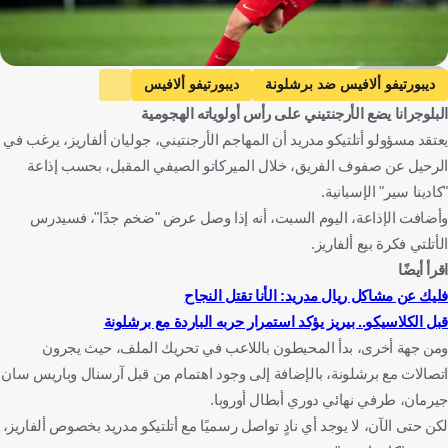
Getty Images
ديبورتيفو ألافيس ضد برشلونة
ديبورتيفو ألافيس
البلوجرانا يضع الأرجنتيني على رأس أولوياته الهجومية
برشلونة
الدوري الإسباني
برشلونة ضد ريال مدريد
يعتقد مسؤولو أتلتيكو مدريد أن المهاجم الأرجنتيني، جوليان ألفاريز، يرغب في
ريال مدريد
أتلتيكو مدريد ضد برشلونة
أتلتيكو مدريد
الرحيل عن صفوف الفريق، خلال الميركاتو الصيفي المقبل، بحسب إذاعة
دوري أبطال أوروبا
خوليان ألفاريز
وست هام ضد آرسنال
"كادينا سير" الإسبانية.
وست هام
آرسنال
الدوري الإنجليزي الممتاز
وأضافت الإذاعة، اليوم السبت، أنه إذا وصل عرض "ضخم جدًا"، فسيدرس
الأتلتي فكرة بيع ألفاريز.
باريس سان جيرمان ضد آرسنال
باريس سان جيرمان
اقرأ أيضًا
باريس سان جيرمان ضد بريست
بريست
الدوري الفرنسي
فليك عن مشاكل ريال مدريد: الأنا تقتل النجاح
لانس ضد باريس سان جيرمان
لانس
الإنتقالات
إسبانيا
قبل الكلاسيكو.. بيريز يؤكد استمرار حربه الباردة مع برشلونة
الأرجنتين
إنجلترا
فرنسا
هنغاريا
كرة قدم
ومن جهة أخرى، بدأ المحيطون باللاعب في تحريك الملف، حيث يجرون
اتصالات مع برشلونة، بالإضافة إلى وجود اهتمام من قبل آرسنال وباريس سان
جيرمان، طرفي نهائي دوري أبطال أوروبا.
لكن حتى الآن، لا يوجد أي نادٍ تواصل رسميًا مع أتلتيكو مدريد بخصوص ألفاريز،