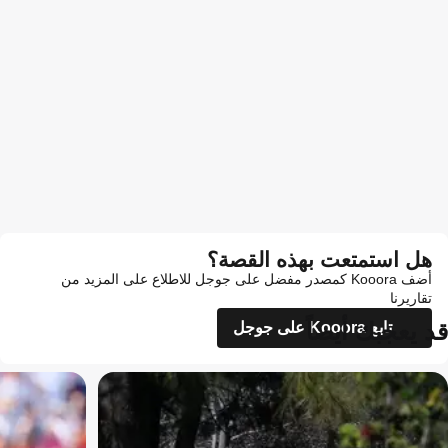
هل استمتعت بهذه القصة؟
أضف Kooora كمصدر مفضل على جوجل للاطلاع على المزيد من
تقاريرنا
قد يعجبك أيضاً
تابع Kooora على جوجل