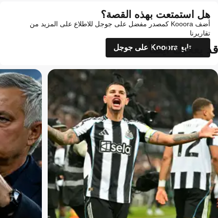
هل استمتعت بهذه القصة؟
أضف Kooora كمصدر مفضل على جوجل للاطلاع على المزيد من
تقاريرنا
قد يعجبك أيضاً
تابع Kooora على جوجل