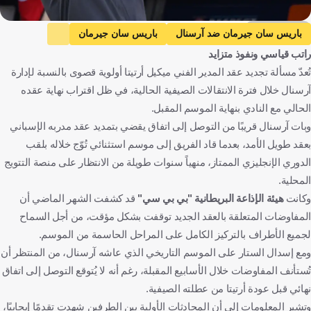
Getty Images
باريس سان جيرمان ضد آرسنال
باريس سان جيرمان
راتب قياسي ونفوذ متزايد
آرسنال
دوري أبطال أوروبا
كريستال بالاس ضد آرسنال
تُعدّ مسألة تجديد عقد المدير الفني ميكيل أرتيتا أولوية قصوى بالنسبة لإدارة
كريستال بالاس
الدوري الإنجليزي الممتاز
ميكيل آرتيتا
آرسنال خلال فترة الانتقالات الصيفية الحالية، في ظل اقتراب نهاية عقده
بيب جوارديولا
فرنسا
إنجلترا
هنغاريا
إسبانيا
كرة قدم
الحالي مع النادي بنهاية الموسم المقبل.
وبات آرسنال قريبًا من التوصل إلى اتفاق يقضي بتمديد عقد مدربه الإسباني
بعقد طويل الأمد، بعدما قاد الفريق إلى موسم استثنائي تُوّج خلاله بلقب
الدوري الإنجليزي الممتاز، منهياً سنوات طويلة من الانتظار على منصة التتويج
المحلية.
وكانت
هيئة الإذاعة البريطانية "بي بي سي"
قد كشفت الشهر الماضي أن
المفاوضات المتعلقة بالعقد الجديد توقفت بشكل مؤقت، من أجل السماح
لجميع الأطراف بالتركيز الكامل على المراحل الحاسمة من الموسم.
ومع إسدال الستار على الموسم التاريخي الذي عاشه آرسنال، من المنتظر أن
تُستأنف المفاوضات خلال الأسابيع المقبلة، رغم أنه لا يُتوقع التوصل إلى اتفاق
نهائي قبل عودة أرتيتا من عطلته الصيفية.
وتشير المعلومات إلى أن المحادثات الأولية بين الطرفين شهدت تقدمًا إيجابيًا،