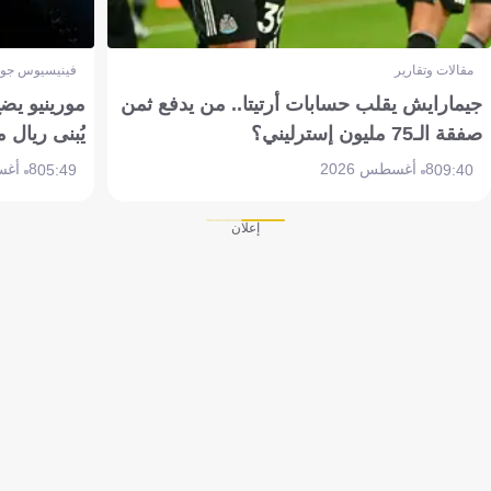
مقالات وتقارير
فينيسيوس جون
جيمارايش يقلب حسابات أرتيتا.. من يدفع ثمن
مورينيو يض
صفقة الـ75 مليون إسترليني؟
يُبنى ريال 
8 أغسطس 2026
8 أغسطس 2026
05:49
09:40
إعلان