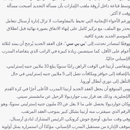
وسط قناعة داخل أروقة ملعب الإمارات بأن مسألة التجديد أصبحت مسألة
وقت لا أكثر.
ورغم الأجواء الإيجابية التي تحيط بالمفاوضات، لا تزال إدارة أرسنال تتعامل
بحذر مع الملف، مع تركيز كامل على إنهاء الاتفاق بصورة نهائية قبل انطلاق
الموسم الجديد بفترة كافية.
ووفقًا لمصادر تحدثت إلى "
بي بي سي
"، فإن العقد الجديد يُرجح أن يمتد لثلاثة
أعوام على الأقل، كما سيتضمن زيادة كبيرة في الراتب الذي يتقاضاه المدرب
الإسباني حاليًا.
ويتقاضى أرتيتا في الوقت الراهن راتبًا سنويًا يبلغ 10 ملايين جنيه إسترليني،
بالإضافة إلى حوافز ومكافآت تصل إلى 5 ملايين جنيه إسترليني في حال
التأهل إلى دوري أبطال أوروبا.
ومن المتوقع أن يجعل العقد الجديد أرتيتا المدرب الأعلى أجرًا في كرة القدم
الإنجليزية، وذلك بعد قرار بيب جوارديولا الرحيل عن مانشستر سيتي.
وكان جوارديولا يحصل على ما لا يقل عن 20 مليون جنيه إسترليني سنويًا، وهو
الرقم الذي سيقترب منه أرتيتا بشكل كبير بموجب العقد المرتقب.
وفي وقت سابق، أوضح جوش كرونكي، الرئيس المشارك لنادي آرسنال،
موقف الإدارة من مستقبل المدرب الإسباني، مؤكدًا أن استمراره يمثل أولوية