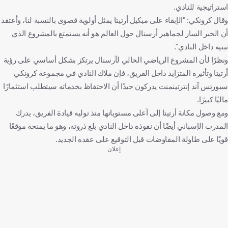
استراتيجية للنادي.
وقال كرونكي: "الإبقاء على ميكيل أرتيتا يمثل أولوية قصوى بالنسبة لنا، وأعتقد
أن الخبر السار لجماهير أرسنال حول العالم هو أنه يستمتع بالمشروع الذي
نبنيه داخل النادي".
ونظرًا لأن المشروع الرياضي الحالي لآرسنال يرتكز بشكل أساسي على رؤية
أرتيتا وتأثيره المتزايد داخل الفريق، فإن ملاك النادي في مجموعة كرونكي
سبورتس آند إنترتينمنت يدركون جيدًا أن الاحتفاظ بخدماته سيتطلب استثمارًا
ماليًا كبيرًا.
ومع وصول مكانة أرتيتا إلى أعلى مستوياتها منذ توليه قيادة الفريق، يدرك
المدرب الإسباني أيضًا أن نفوذه داخل النادي بلغ ذروته، وهو ما يمنحه موقعًا
قويًا على طاولة المفاوضات قبل التوقيع على عقده الجديد.
إعلان