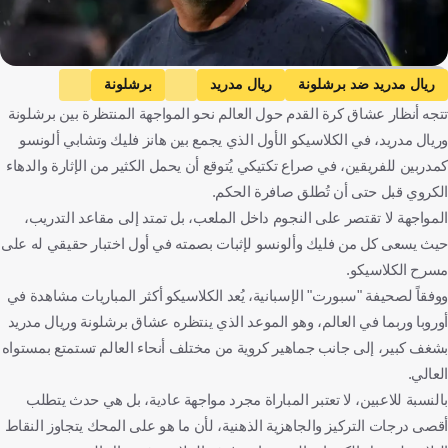
Getty Images
ريال مدريد ضد برشلونة
ريال مدريد
برشلونة
تتجه أنظار عشاق كرة القدم حول العالم نحو المواجهة المنتظرة بين برشلونة
الدوري الإسباني
هانسي فليك
تشابي ألونسو
لامين يامال
وريال مدريد، في الكلاسيكو الأول الذي يجمع بين هانز فليك وتشابي ألونسو
ماركوس راشفورد
رافينيا
فيرمين لوبيز
بيدري
كمدربين للفريقين، في صراع تكتيكي يُتوقع أن يحمل الكثير من الإثارة والدهاء
فينيسيوس جونيور
أردا جولر
جود بيلينجهام
رودريجو جوس
الكروي قبل حتى أن تُطلق صافرة الحكم.
إسبانيا
ألمانيا
إنجلترا
كرة قدم
المواجهة لا تقتصر على النجوم داخل الملعب، بل تمتد إلى مقاعد التدريب،
حيث يسعى كل من فليك وألونسو لإثبات بصمته في أول اختبار حقيقي له على
مسرح الكلاسيكو.
ووفقاً لصحيفة "سبورت" الإسبانية، يُعد الكلاسيكو أكثر المباريات مشاهدة في
أوروبا وربما في العالم، وهو الموعد الذي ينتظره عشاق برشلونة وريال مدريد
بشغف كبير، إلى جانب جماهير كروية من مختلف أنحاء العالم تستمتع بمستواه
العالي.
بالنسبة للاعبين، لا تعتبر المباراة مجرد مواجهة عادية، بل هي حدث يتطلب
أقصى درجات التركيز والجاهزية الذهنية، لأن ما هو على المحك يتجاوز النقاط