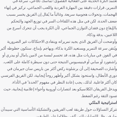
تعتمد الكرة الحديثة على الفعالية القصوى: تماسك دفاعي، سرعة في
التمرير، قرارات دقيقة بين المهارة الفردية واللعب الجماعي، تركيز في إنهاء
الهجمات، وتحولات هجومية سريعة. وغالباً ما يُقال إن الفريق يخسر بسبب
ضعف الحدة، لكن في مثل هذه اللقاءات السر في توزيع الجهد والتحكم
بالإيقاع دون فقدان التوازن الجماعي، لأن الكرة يجب أن تتحرك أسرع من
اللاعبين، بدقة وذكاء.
وأوضحت أن الفريق الذي يجيد تمريراته ويتفادى الاحتكاكات غير الضرورية
ويُتقن سرعة التمرير ويستعيد الكرة بذكاء، ويهاجم بإبداع، ستكون حظوظه أكبر
في الفوز. في مباريات مثل هذه، قد تحسم لمسة من لامين يامال أو بيدري أو
راشفورد أو مبابي أو فينيسيوس النتيجة حتى دون سيطرة كاملة على اللعب.
وأشارت الصحيفة إلى أن برشلونة ركض أكثر من باريس سان جيرمان في
دوري الأبطال، واستحوذ بشكل أكبر وأظهر روحاً إيجابية، لكن الفريق الفرنسي
كان أكثر فاعلية. لذلك، يجب إعادة النظر في مفهوم "الحدة" في الأداء.
ويدخل الفريقان الكلاسيكو بعد انتصارات أوروبية وأجواء إعلامية إيجابية، حيث
تسود الثقة رغم الضغط.
استراتيجية الملكي
تتركز التساؤلات حول طريقة لعب الفريقين والتشكيلة الأساسية التي سيبدآن
بها، في ظل الإصابات التي تُلقي بظلالها على الطرفين.