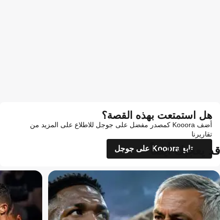
هل استمتعت بهذه القصة؟
أضف Kooora كمصدر مفضل على جوجل للاطلاع على المزيد من
تقاريرنا
قد يعجبك أيضاً
تابع Kooora على جوجل