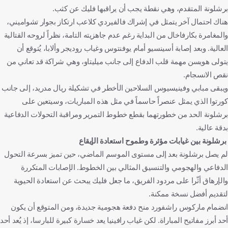
برشلونة المتقدم، وهي نقطة يجب أن يراقبها فليك عن كثب.
هناك احتمال آخر يتمثل في إشراك فالفيردي كلاعب ارتكاز بجوار تشواميني،
والمغامرة بكارفاخال من البداية رغم عدم جاهزيته التامة، نظراً لروحه القتالية
العالية. وبعد إصابة أسينسيو أمام يوفنتوس وغياب روديجر وألابا، يُتوقع أن
يتولى هويسن مهمة قلب الدفاع إلى جانب ميليتاو، وهي شراكة قد تعاني من
نقص الانسجام.
ويبقى مبابي وفينيسيوس السلاحين الأخطر في تشكيلة ريال مدريد، إلى جانب
كورتوا الذي يمثل عنصراً حاسماً في مثل هذه المباريات، وسيتعين على
برشلونة الحد من خطورتهما بقطع خطوط التمرير ومراقبة التحولات الدفاعية
بدقة عالية.
برشلونة بين غيابات مؤثرة وطموح استعادة الإيقاع
لم يصل برشلونة بعد إلى مستوى الموسم الماضي، حين تميز بسرعة التحول
الدفاعي والهجومي والتنسيق المثالي بين الخطوط. الإصابات المتكررة
والإرهاق أثّرا على مردود الفريق، ما جعل فليك يبحث عن استعادة الحيوية
لتقديم أفضل نسخة ممكنة.
انضمام ماركوس راشفورد منح دفعة هجومية جديدة، ومن المتوقع أن يكون
أحد أبرز مفاتيح المباراة. لكن غياب رافينيا يعد خسارة كبيرة للبارسا، إذ يُعد أحد