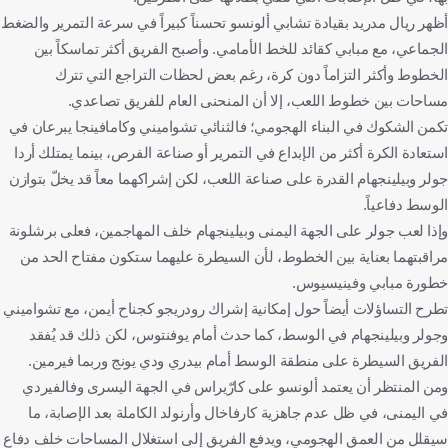
أظهر ريال مدريد بقيادة تشابي ألونسو تحسناً كبيراً في سرعة التمرير والضغط
الجماعي، مع مبابي كقائد للخط الأمامي. وأصبح الفريق أكثر تماسكاً بين
الخطوط وأكثر التزاماً دون كرة، رغم بعض لحظات التراجع التي تترك
مساحات بين خطوط اللعب، إلا أن المنحنى العام للفريق تصاعدي.
تكمن الشكوك في البناء الهجومي؛ فالثنائي تشواميني وكامافينجا يبرعان في
استعادة الكرة أكثر من الإبداع في التمرير أو صناعة الفرص، بينما يمتلك أردا
جولر وبيلينجهام القدرة على صناعة اللعب، لكن إشراكهما معاً قد يخلّ بتوازن
الوسط دفاعياً.
وإذا لعب جولر على الجهة اليمنى وبيلينجهام خلف المهاجمين، فعلى برشلونة
مراقبتهما بعناية بين الخطوط، لأن السيطرة عليهما ستكون مفتاح الحد من
خطورة مبابي وفينيسيوس.
تطرح التساؤلات أيضاً حول إمكانية إشراك رودريجو كجناح أيمن، مع تشواميني
وجولر وبيلينجهام في الوسط، كما حدث أمام يوفنتوس، لكن ذلك قد يُفقد
الفريق السيطرة على منطقة الوسط أمام بيدري ودي يونج وربما فيرمين.
ومن المنتظر أن يعتمد ألونسو على كارّيراس في الجهة اليسرى وفالفيردي
في اليمنى، في ظل عدم جاهزية كارفاخال وأرنولد الكاملة بعد الإصابة، ما
سيقلل من العمق الهجومي، ويدفع الفريق إلى استغلال المساحات خلف دفاع