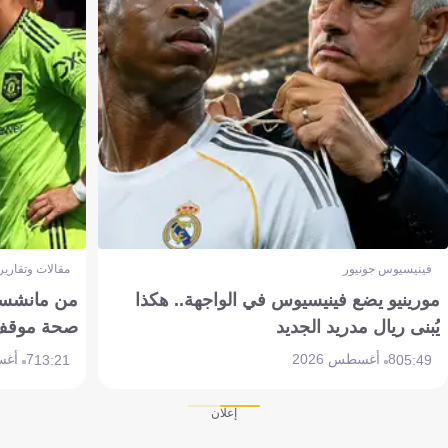
فينيسيوس جونيور
مقالات وتقارير
مورينيو يضع فينيسيوس في الواجهة.. هكذا
من مانشستر
يُبنى ريال مدريد الجديد
صحة موقف تين 
8 أغسطس 2026
7 أغسطس 2026
13:21
05:49
إعلان