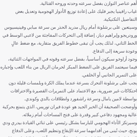
أهم عناصر التوازن بفضل سرعته وحدته وروحه القتالية.
غياب رافينيا يجبر فليك على إعادة توزيع الأدوار الهجومية وتعديل بعض
التفاصيل التكتيكية.
وسيتعين على برشلونة أمام ريال مدريد الحذر من سرعة مبابي وفينيسيوس
ورودريجو وإبراهيم دياز، إضافة إلى التحركات المفاجئة من لاعبي الوسط في
الخط الثاني، لذلك يجب أن تبقى خطوط الفريق متقاربة، مع ضغط عالٍ
وعودة سريعة إلى الدفاع.
وجود أراوخو سيكون أساسياً، بفضل سرعته وقوته في المواجهات الثنائية،
فيما سيعتمد الفريق على الضغط المبكر لحرمان الريال من بناء اللعب وإجباره
على التمرير الجانبي أو الخلفي.
يجب على برشلونة التحرك بسرعة عندما يملك الكرة وبلمسات قليلة دون
احتكاكات غير ضرورية، مع الاعتماد على التمريرات القصيرة والاختراقات
بواسطة لامين يامال وسرعة راشفورد وانطلاقات بالدي وكوندي.
وأوضحت الصحيفة أن الخبر الجيد هو عودة فيران توريس، الذي يتمتع بحركية
عالية ومجهود دفاعي كبير وقدرة على فتح المساحات أمام زملائه.
وسيرتكز الأداء الهجومي للبارسا بشكل رئيسي على ثنائي القيادة بيدري ودي
يونج، حيث تُبنى من أقدامهما سرعة الإيقاع وتنظيم اللعب، وعلى الدفاع