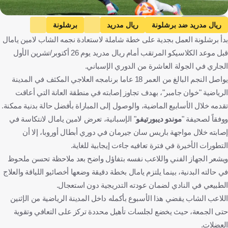
Getty Images
ريال مدريد ضد برشلونة
ريال مدريد
برشلونة
بدأ برشلونة العمل بجدية على خطة شاملة لاستعادة نجمه الشاب لامين يامال
الدوري الإسباني
لامين يامال
إسبانيا
كرة قدم
قبل موعد الكلاسيكو المرتقب أمام ريال مدريد يوم 26 أكتوبر/تشرين الأول
الجاري في الجولة العاشرة من الدوري الإسباني.
يواصل النجم البالغ من العمر 18 عاما برنامجه العلاجي المكثف في المدينة
الرياضية "خوان جامبر"، بهدف تجاوز إصابته في منطقة العانة التي أعاقت
تقدمه خلال الأسابيع الماضية، والوصول إلى المباراة بأفضل حالة بدنية ممكنة.
ووفقاً لصحيفة "
موندو ديبورتيفو
" الإسبانية، تعرض لامين يامال لانتكاسة في
إصابته خلال مواجهة باريس سان جيرمان في دوري أبطال أوروبا، إلا أن
التطورات الأخيرة في فترة تعافيه جاءت إيجابية للغاية.
ويشعر الجهاز الفني واللاعب نفسه بتفاؤل واضح بعد ملاحظة تحسن ملحوظ
في حالته البدنية، بينما يلتزم يامال بخطة دقيقة وضعها أخصائيو اللياقة والعلاج
الطبيعي في النادي لضمان عودته التدريجية دون استعجال.
اللاعب الشاب يقضي هذا الأسبوع بأكمله داخل المدينة الرياضية من الإثنين
حتى الجمعة، حيث يخضع لجلسات تأهيل محددة تركز على التعافي وتقوية
العضلات.