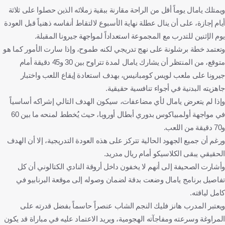
ويمتلك يامال يوماً أقل من الراحة مقارنة ببقية زملائه الذين حصلوا على ثلاثة
أيام إجازة، على أن ينال عطلة نهاية الأسبوع لالتقاط أنفاسه ذهنياً قبل العودة
يوم الإثنين للتدرب مع المجموعة استعداداً لمواجهة جيرونا المقبلة.
وتعتمد خطة برشلونة على نهج تدريجي لكنه طموح، وإذا سارت الأمور كما هو
متوقع، من المنتظر أن يشارك يامال لمدة تتراوح بين 30 و45 دقيقة أمام
جيرونا على ملعب لويس كومبانيس، بهدف استعادة إيقاع اللعب واختبار
جاهزيته البدنية في أجواء تنافسية حقيقية.
وإذا لم يتعرض يامال لأي مضاعفات، سيكون الهدف التالي إشراكه أساسياً
في مواجهة أولمبياكوس بدوري أبطال أوروبا، حيث يُخطط لمنحه ما بين 60
و70 دقيقة من اللعب.
ورغم أن جميع الجهود الحالية تتركز على هذه العودة التدريجية، إلا أن الهدف
الحقيقي يبقى الكلاسيكو أمام ريال مدريد.
وأشارت الصحيفة إلى أنهم لا يخفون داخل أروقة النادي الكتالوني أن كل
تفاصيل برنامج يامال وضعت بدقة لضمان وصوله إلى موقعة البرنابيو في
كامل لياقته.
ويعتبر المدرب هانز فليك النجم الشاب عنصراً حاسماً بفضل قدرته على
المراوغة وسرعته ومفاجآته الهجومية، ويريد الاعتماد عليه في مباراة قد يكون