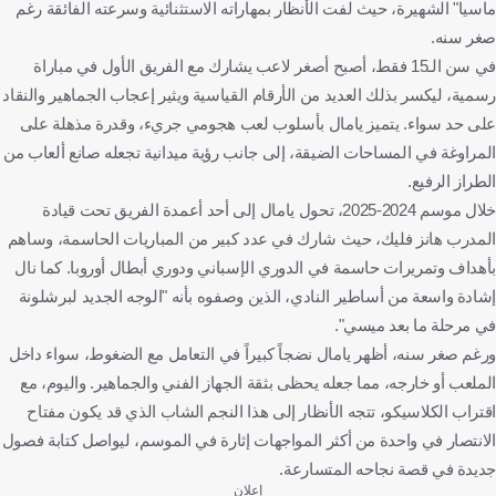
ماسيا" الشهيرة، حيث لفت الأنظار بمهاراته الاستثنائية وسرعته الفائقة رغم
صغر سنه.
في سن الـ15 فقط، أصبح أصغر لاعب يشارك مع الفريق الأول في مباراة
رسمية، ليكسر بذلك العديد من الأرقام القياسية ويثير إعجاب الجماهير والنقاد
على حد سواء. يتميز يامال بأسلوب لعب هجومي جريء، وقدرة مذهلة على
المراوغة في المساحات الضيقة، إلى جانب رؤية ميدانية تجعله صانع ألعاب من
الطراز الرفيع.
خلال موسم 2024-2025، تحول يامال إلى أحد أعمدة الفريق تحت قيادة
المدرب هانز فليك، حيث شارك في عدد كبير من المباريات الحاسمة، وساهم
بأهداف وتمريرات حاسمة في الدوري الإسباني ودوري أبطال أوروبا. كما نال
إشادة واسعة من أساطير النادي، الذين وصفوه بأنه "الوجه الجديد لبرشلونة
في مرحلة ما بعد ميسي".
ورغم صغر سنه، أظهر يامال نضجاً كبيراً في التعامل مع الضغوط، سواء داخل
الملعب أو خارجه، مما جعله يحظى بثقة الجهاز الفني والجماهير. واليوم، مع
اقتراب الكلاسيكو، تتجه الأنظار إلى هذا النجم الشاب الذي قد يكون مفتاح
الانتصار في واحدة من أكثر المواجهات إثارة في الموسم، ليواصل كتابة فصول
جديدة في قصة نجاحه المتسارعة.
إعلان