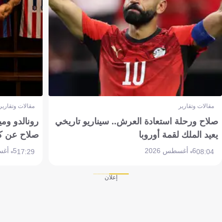
مقالات وتقارير
مقالات وتقارير
صلاح ورحلة استعادة العرش.. سيناريو تاريخي
رونالدو وم
يعيد الملك لقمة أوروبا
صلاح عن ك
6 أغسطس 2026
5 أغسطس 2026
17:29
08:04
إعلان