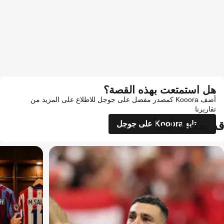
هل استمتعت بهذه القصة؟
أضف Kooora كمصدر مفضل على جوجل للاطلاع على المزيد من
تقاريرنا
قد يعجبك أيضاً
تابع Kooora على جوجل