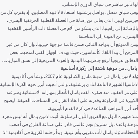
لها تأثير مباشر في سباق الدوري الإسباني.
وفي سياق متصل، يواصل برشلونة استعادة لاعبيه المصابين، إذ يقترب كل من
فيرمين لوبيز، الذي يعاني من إصابة في العضلة القطنية الحرقفية اليسرى،
بالإضافة إلى رافينيا، الذي يشكو من آلام في العضلة ذات الرأسين الفخذية
اليسرى، من العودة إلى المنافسة.
ومن المتوقع أن يتواجد الثنائي ضمن قائمة مواجهة جيرونا، وإن كان من غير
المرجح أن يبدآ اللقاء كأساسيين، حيث يهدف الجهاز الفني لمنحهما بعض
الدقائق تدريجياً لرفع جاهزيتهما البدنية والعودة التدريجية إلى نسق المباريات.
يامال.. من موهبة ناشئة إلى ركيزة أساسية
وُلد لامين يامال في مدينة ماتارو الكتالونية عام 2007، ونشأ في أكاديمية
لاماسيا الشهيرة التابعة لنادي برشلونة، والتي أنجبت أبرز نجوم الكرة الإسبانية
على مر العقود. منذ صغره، لفت يامال الأنظار بمهاراته الاستثنائية وسرعته
الكبيرة في المراوغة وقدرته على اتخاذ القرار في المساحات الضيقة، ليصبح
أحد أبرز المواهب الصاعدة في كرة القدم الأوروبية.
منذ ظهوره الأول مع الفريق الأول لبرشلونة، أثبت لامين يامال أنه ليس مجرد
موهبة واعدة، بل مشروع نجم عالمي قادر على صناعة الفارق في أصعب
اللحظات. وُلد يامال لأب مغربي وأم غينية، وبدأ رحلته الكروية في أكاديمية "لا