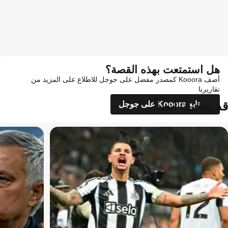
هل استمتعت بهذه القصة؟
أضف Kooora كمصدر مفضل على جوجل للاطلاع على المزيد من
تقاريرنا
قد يعجبك أيضاً
تابع Kooora على جوجل