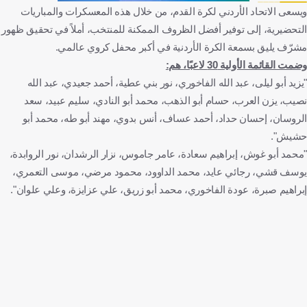
ويسعى الاتحاد الأردني لكرة القدم، من خلال هذه المعسكرات والمباريات
التحضيرية، إلى توفير أفضل الظروف الممكنة للمنتخب، أملاً في تحقيق ظهور
مشرّف يليق بسمعة الكرة الأردنية في أكبر محفل كروي عالمي.
وضمت القائمة الأولية 30 لاعبًا، هم:
"يزيد أبو ليلى، عبد الله الفاخوري، نور بني عطية، أحمد جعيدي، عبد الله
نصيب، يزن العرب، حسام أبو الذهب، محمد أبو النادي، سليم عبيد، سعد
الروسان، إحسان حداد، أحمد عساف، أنس بدوي، مهند أبو طه، محمد أبو
حشيش".
"محمد أبو غوش، إبراهيم سعادة، عامر جاموس، نزار الرشدان، نور الروابدة،
يوسف قشي، رجائي عايد، محمد الداوود، محمود مرضي، موسى التعمري،
إبراهيم صبرة، عودة الفاخوري، محمد أبو زريق، علي عزايزة، وعلي علوان".