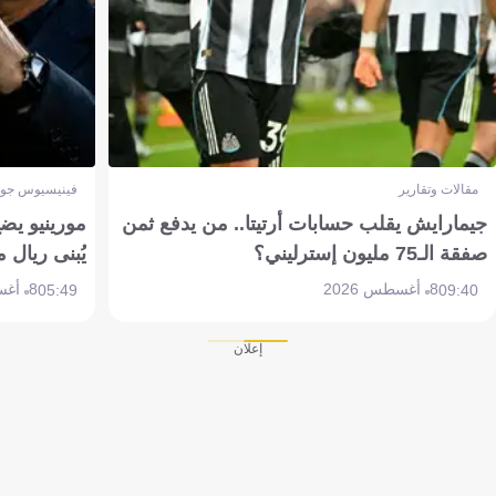
مقالات وتقارير
فينيسيوس جون
جيمارايش يقلب حسابات أرتيتا.. من يدفع ثمن
مورينيو يض
صفقة الـ75 مليون إسترليني؟
يُبنى ريال 
8 أغسطس 2026
8 أغسطس 2026
05:49
09:40
إعلان