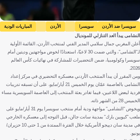
Getty Images
سويسرا ضد الأردن
سويسرا
الأردن
المباريات الودية
النشامى يبدأ العد التنازلي للمونديال
كولومبيا ضد الأردن
كولومبيا
النمسا ضد الأردن
أعلن المغربي جمال سلامي المدير الفني لمنتخب الأردن، القائمة الأولية
النمسا
كأس العالم
الأردن ضد الجزائر
الجزائر
لـ"النشامى"، والتي ضمت 30 لاعبًا، استعدادًا لخوض مواجهتين وديتين أمام
الأردن ضد الأرجنتين
الأرجنتين
جمال السلامي
سويسرا وكولومبيا، ضمن التحضيرات للمشاركة في نهائيات كأس العالم
عودة الفاخوري
بيراميدز
سويسرا
الأردن
كولومبيا
2026.
ومن المقرر أن يبدأ المنتخب الأردني معسكره التحضيري في مركز إعداد
النمسا
الولايات المتحدة
الجزائر
الأرجنتين
المغرب
مصر
النشامى بالعاصمة عمّان يوم الخميس 21 أيار/مايو، على أن تسبقه تدريبات
كرة قدم
فردية لبعض اللاعبين، فيما تغادر بعثة المنتخب إلى العاصمة السويسرية مساء
الخميس 28 من الشهر ذاته.
ويخوض "النشامى" مواجهة ودية أمام منتخب سويسرا يوم 31 أيار/مايو على
ملعب "كيوبين بارك" بمدينة سانت جالن، قبل التوجه إلى معسكره الخارجي
في مدينة سان دييجو الأمريكية خلال الفترة الممتدة من 1 حتى 10 حزيران/
يونيو.