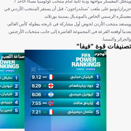
ويتخلل المعسكر مواجهة ودية ثانية أمام منتخب كولومبيا مساء الأحد 7
حزيران/يونيو على ملعب "سنابدراجون"، قبل أن يستقر المنتخب الأردني في
معسكره الرسمي الخاص بالمونديال بمدينة بورتلاند.
ويستعد منتخب الأردن لخوض أول مشاركة في تاريخه ببطولة كأس العالم،
بعدما أوقعته القرعة في المجموعة العاشرة إلى جانب منتخبات الأرجنتين
والجزائر والنمسا.
تصنيفات قوة "فيفا"
الهجوم
صناعة اللعب