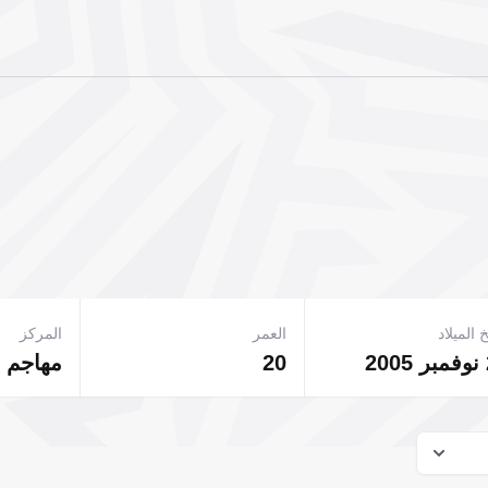
 الميلاد
العمر
المركز
2
20
مهاجم