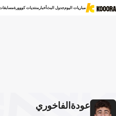
مباريات اليوم
جدول البث
أخبار
منتديات كووورة
مسابقات
عودة
الفاخوري