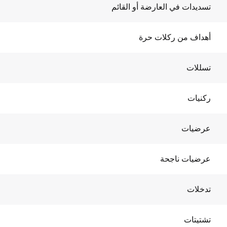
تسديدات في العارضة أو القائم
أهداف من ركلات حرة
تسللات
ركنيات
عرضيات
عرضيات ناجحة
تدخلات
تشتيتات