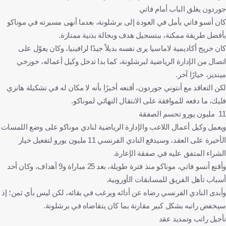
جوردون يغلق الباب أمام فاتي
كان أنسو فاتي يأمل في العودة إلى برشلونة، بعدما أنهى مسيرته في موناكو
بأفضل طريقة ممكنة، ببتسجيل هدف وبحالة بدنية ممتازة.
كان خريج أكاديمية لاماسيا يرى نفسه بديلاً جيدًا لرافينيا، وكان يعوّل على
اتصال من الإدارة الرياضية لبرشلونة، كما بدا تدخل وكيل أعماله، خورخي
مينديز، خيارًا آخر.
لكن التعاقد مع أنتوني جوردون، أقنعه أخيرًا بأنه لا مكان له في تشكيلة هانزي
فليك، ما دفعه للموافقة على الانتقال النهائي لموناكو.
11 مليون يورو تحسم الصفقة
ويعمل وكيل أعمال اللاعب والإدارة الرياضية لنادي موناكو على وضع اللمسات
الأخيرة على العقد، وسيدفع النادي الفرنسي 11 مليون يورو لتفعيل خيار
الشراء المتفق عليه في صفقة الإعارة.
وأقنع أنسو فاتي، موناكو منذ فترة طويلة، بعد 25 مباراة و9 أهداف، وكان أحد
أسباب تأهل الفريق للمسابقات الأوروبية.
وأبدى النادي الفرنسي رضاه عن أدائه ويرغب في بقائه، لكن ليس بأي ثمن؛ إذ
سيخفض راتبه بشكل كبير مقارنة بما كان يتقاضاه في برشلونة.
تأجيل راتب وتمديد عقد