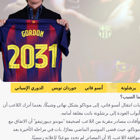
Getty Images
برشلونة
أنسو فاتي
جوردان نوبس
الدوري الإسباني
ما السبب؟
إسبانيا
إنجلترا
كرة قدم
بات انتقال أنسو فاتي، إلى موناكو بشكل نهائي وشيكًا، بعدما أدرك اللاعب أن
أبواب العودة إلى برشلونة باتت مغلقة أمامه.
وأفادت مصادر مقربة من اللاعب لصحيفة "موندو ديبورتيفو" أن الاتفاق مع
موناكو، حيث قضى الموسم الماضي معارًا، بات في مراحله الأخيرة بعد
موافقة اللاعب، إلا أن المصادر لم تحدد موعدًا لإعلانه رسميًا.