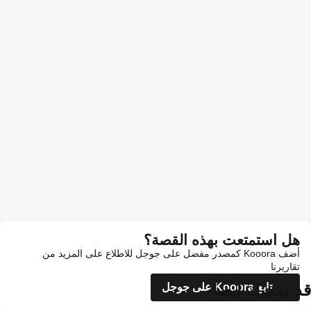
هل استمتعت بهذه القصة؟
أضف Kooora كمصدر مفضل على جوجل للاطلاع على المزيد من
تقاريرنا
قد يعجبك أيضاً
تابع Kooora على جوجل