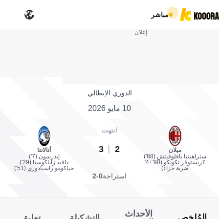
مباشر
إعلان
الدوري الإيطالي
10 مايو 2026
انتهت
3
2
ميلان
أتالانتا
ستراهينيا بافلوفيتش (88')
إيدرسون (7')
كريستوفر نكونكو (90'+4'
دافيد زاباكوستا (29')
ضربة جزاء)
جياكومو راسبادوري (51')
استراحة
0-2
الأحداث
المُلخص
التشكيلة
تعليق