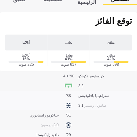
الرئيسية
توقع الفائز
ميلان
تعادل
أتالانتا
ميلان
تعادل
أتالانتا
16‎%‎
43‎%‎
42‎%‎
598 صوت
617 صوت
225 صوت
كريستوفر نكونكو
90' + 4'
2:3
ستراهينيا بافلوفيتش
88'
صامويل ريتشي
1:3
51'
جياكومو راسبادوري
0:3
إيدرسون
29'
دافيد زاباكوستا