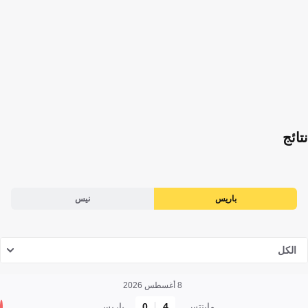
نتائج
باريس
نيس
الكل
8 أغسطس 2026
ماينتس
4
0
باريس