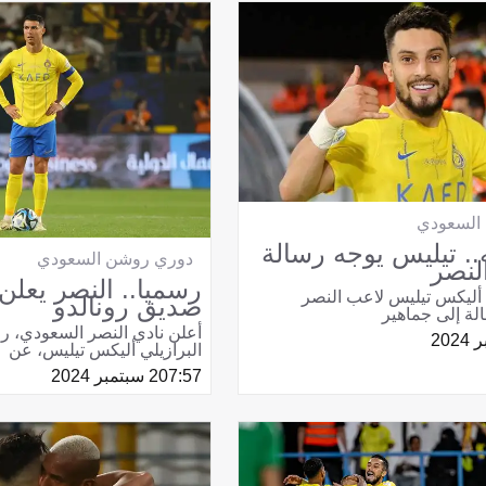
السعودي
.. تيليس يوجه رسالة
دوري روشن السعودي
لنصر
رسميا.. النصر يعلن
 أليكس تيليس لاعب النصر
صديق رونالدو
ة إلى جماهير
أعلن نادي النصر السعودي، ر
البرازيلي أليكس تيليس، عن
07:57
2 سبتمبر 2024