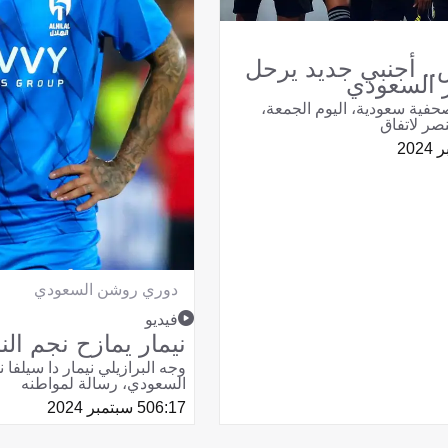
.. أجنبي جديد يرحل
 السعودي
حفية سعودية، اليوم الجمعة،
صر لاتفاق
دوري روشن السعودي
فيديو
نيمار يمازح نجم ال
وجه البرازيلي نيمار دا سيلفا ن
السعودي، رسالة لمواطنه
06:17
5 سبتمبر 2024