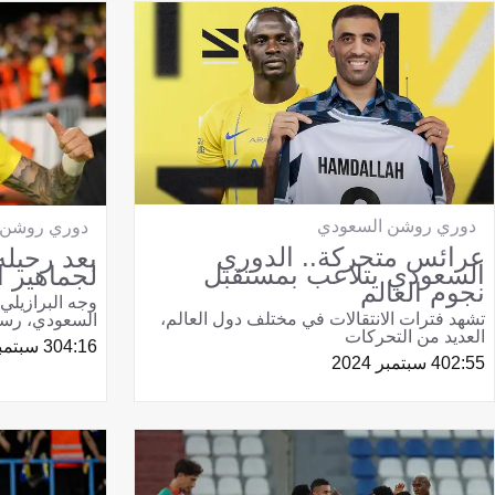
دوري روشن السعودي
دوري روشن 
عرائس متحركة.. الدوري
بعد رحيله
السعودي يتلاعب بمستقبل
لجماهير ا
نجوم العالم
وجه البرازيلي
تشهد فترات الانتقالات في مختلف دول العالم،
السعودي، رسال
العديد من التحركات
04:16
3 سبتمبر 2024
02:55
4 سبتمبر 2024