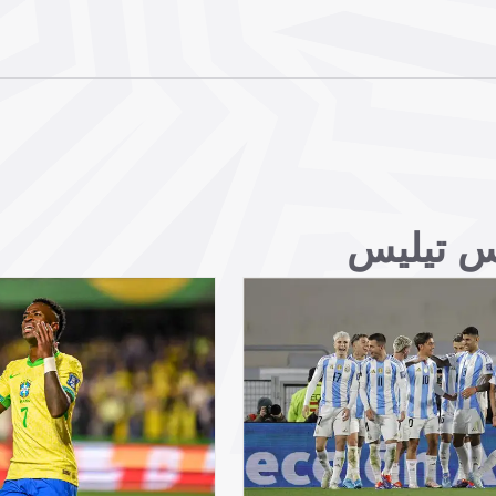
كس تيليس