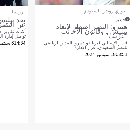
دوري روشن السعودي
روسيا
بعد تيليس
فيديو
عن النصر
هييرو: النصر اضطر لإبعاد
تيليس.. وقانون الأجانب
أكدت تقارير ص
"غريب"
توصل إدارة الن
فسر الإسباني فيرناندو هييرو، المدير الرياضي
14:34
6 سبتمبر 2024
للنصر السعودي، قرار الإدارة
08:51
19 سبتمبر 2024