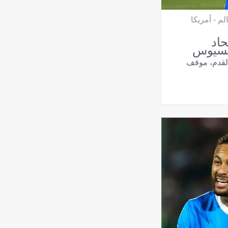
م - أمريكا
حاد
نيسيوس
القدم، موقف