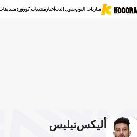
مباريات اليوم
جدول البث
أخبار
منتديات كووورة
مسابقات
أليكس
تيليس