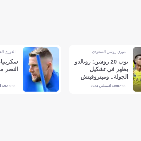
دوري روشن السعودي
الدوري ال
توب 20 روشن: رونالدو
سكرينيا
يظهر في تشكيل
النصر م
الجولة.. وميتروفيتش
يتصدر السباق
30 أغسطس 2024
26 أغسطس 2024
13:08
07:36