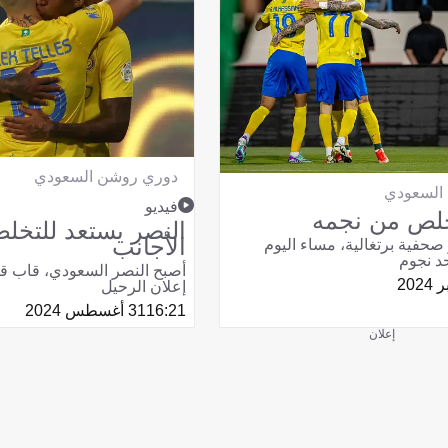
دوري روشن السعودي
السعودي
فيديو
خلص من نجمه
النصر يستعد للتخل
الأجانب
حفية برتغالية، مساء اليوم
حد نجوم
أصبح النصر السعودي، قاب قو
إعلان الرحيل
16:21
31 أغسطس 2024
إعلان