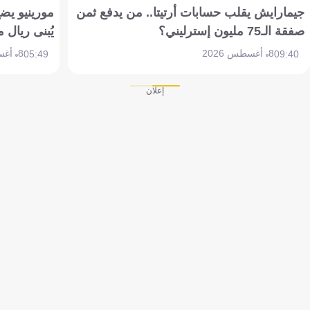
جيمارايش يقلب حسابات أرتيتا.. من يدفع ثمن
مورينيو يض
صفقة الـ75 مليون إسترليني؟
يُبنى ريال 
8 أغسطس 2026
8 أغسطس 2026
05:49
09:40
إعلان