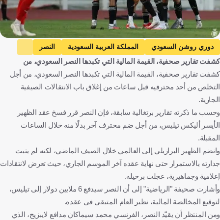
دوري روشن السعودي
المملكة العربية السعودية
النصر
كشفت تقارير صحفية، القيمة المالية التي تكبدها النصر السعودي، من
أليكس تيليس
البرازيل
الإنتقالات
كرة قدم
كشفت تقارير صحفية، القيمة المالية التي تكبدها النصر السعودي، من أجل
التخلص من أحد محترفيه قبل ساعات من إغلاق باب الانتقالات الصيفية
الجارية.
وحسب ما ذكرته تقارير برتغالية سابقة، فإن النصر قرر فسخ عقد الظهير
الأيسر أليكس تيليس، من أجل ضم محترف آخر بدلًا منه خلال الساعات
المقبلة.
وانضم الظهير البرازيلي إلى العالمي خلال الصيف الماضي، لكنه لم يثبت
جدارته بالاستمرار حتى نهاية عقده آخر الموسم الجاري، حيث تعرض لانتقادات
إعلامية وجماهيرية، عجلت برحيله.
وأشارت صحيفة "الرياضية" إلى أن النصر سيدفع 6 ملايين دولار إلى تيليس،
لتوقيع المخالصة المالية، نظير العام المتبقي في عقده.
ومن المنتظر أن يقيّد النصر، الفرنسي محمد سيماكان مدافع لايبزيج، الذي