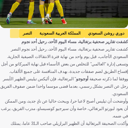
دوري روشن السعودي
المملكة العربية السعودية
النصر
كشفت تقارير صحفية برتغالية، مساء اليوم الأحد، رحيل أحد نجوم
بورتو
البرتغال
أليكس تيليس
البرازيل
كرة قدم
كشفت تقارير صحفية برتغالية، مساء اليوم الأحد، رحيل أحد نجوم النصر
السعودي الأجانب، قبل يوم واحد من نهاية فترة الانتقالات الصيفية الجارية.
وتسعى إدارة "العالمي" للتخلص من بعض الأسماء قبل نهاية الميركاتو من أجل
إفساح الطريق لضم صفقات جديدة، بهدف المنافسة على جميع الألقاب.
ووفقا لما ذكرته صحيفة
أوجوجو
" البرتغالية، فإن أليكس تيليس الظهير الأيسر
رحل عن النصر بشكل رسمي، بعدما قضى موسما واحدا ضمن صفوف الفريق
السعودي.
وأوضحت أن تيليس أصبح لاعبا حرا، ويبحث حاليا عن نادٍ جديد، ومن الممكن
أن يعود لبورتو البرتغالي، خاصة وأن سيرجيو كونسيساو، مدرب الفريق، يرغب
في ضمه.
وأكدت الصحيفة البرتغالية أن الظهير البرازيلي صاحب الـ31 عاما، يمتلك