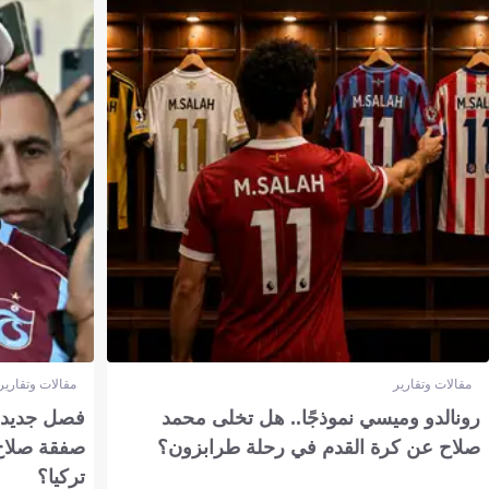
مقالات وتقارير
مقالات وتقارير
رونالدو وميسي نموذجًا.. هل تخلى محمد
فصل جديد بم
صلاح عن كرة القدم في رحلة طرابزون؟
صفقة صلاح
تركيا؟