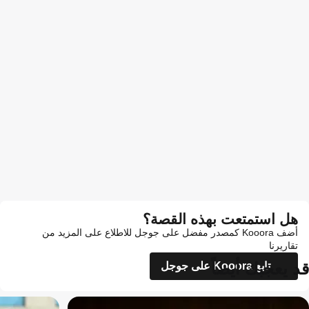
هل استمتعت بهذه القصة؟
أضف Kooora كمصدر مفضل على جوجل للاطلاع على المزيد من
تقاريرنا
قد يعجبك أيضاً
تابع Kooora على جوجل