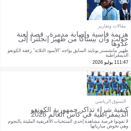
مقالات وتقارير
هزيمة قاسية وإصابة مدمرة.. قصة لعنة
حولت وان بيساكا من ظهير إنجلترا إلى
عدوها
ظهير مانشستر يونايتد السابق يواجه "الأسود الثلاثة" رفقة الكونغو
الديمقراطية
11:47
1 يوليو 2026
التسوق الرياضي
كيفية شراء تذاكر جمهورية الكونغو
الديمقراطية في كأس العالم 2026
لا تفوتوا فرصة مشاهدة إحدى المنتخبات الأفريقية المليئة بالنجوم
وهي تخوض مبارياتها