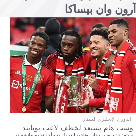
آرون وان بيساكا
الدوري الإنجليزي الممتاز
وست هام يستعد لخطف لاعب يونايتد
يستعد نادي وست هام يونايتد، للتحرك نحو أحد نجوم مانشستر