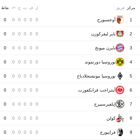
مركز
فريق
ل
ف
ت
خ
+/-
نقاط
1
أوجسبورج
0
0
0
0
0
0
2
باير ليفركوزن
0
0
0
0
0
0
3
بايرن ميونخ
0
0
0
0
0
0
4
بوروسيا دورتموند
0
0
0
0
0
0
5
بوروسيا مونشنجلادباخ
0
0
0
0
0
0
6
آينتراخت فرانكفورت
0
0
0
0
0
0
7
إيلفيرسبيرج
0
0
0
0
0
0
8
كولن
0
0
0
0
0
0
9
فرايبورج
0
0
0
0
0
0