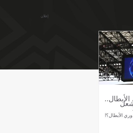
إعلان
لأبطال..
شعل
وري الأبطال؟!