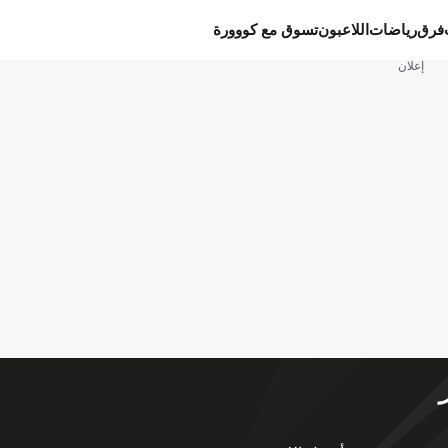
فرق
رياضات
اللاعبون
تسوق مع كووورة
إعلان