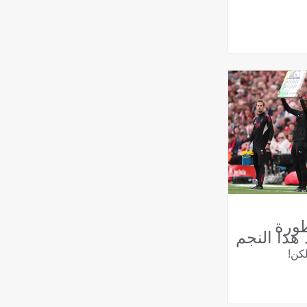
طورة
 هذا النجم
لكن!