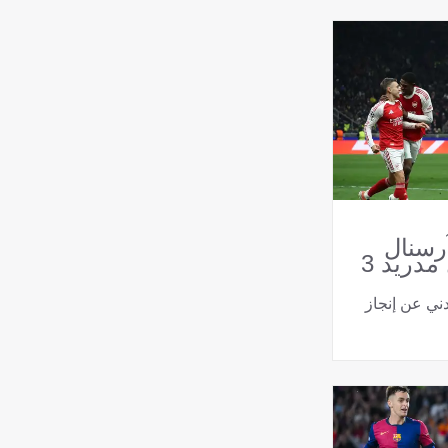
آرسنال
يطرق بابًا دخله ريال مدريد 3
دني عن إنجاز