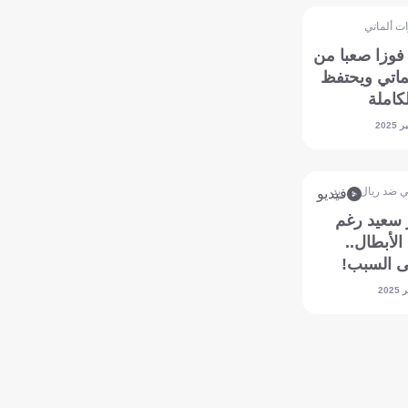
ات ألماتي
 فوزا صعبا من
ماتي ويحتفظ
لكاملة
ي ضد ريال مدريد
فيديو
 سعيد رغم
الأبطال..
 السبب!