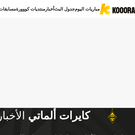
مباريات اليوم
جدول البث
أخبار
منتديات كووورة
مسابقات
كايرات ألماتي
الأخبار