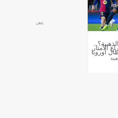
إعلان
ذهبية؟..
اع الأمتار
ال أوروبا
بية