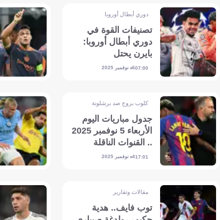
دوري أبطال أوروبا
تصنيفات القوة في
دوري أبطال أوروبا:
بايرن يحتل
الصدارة..وتراجع ريال
6 نوفمبر 2025
07:00
مدريد وبرشلونة
كلوب بروج ضد برشلونة
جدول مباريات اليوم
الأربعاء 5 نوفمبر 2025
.. القنوات الناقلة
والمعلقين
4 نوفمبر 2025
17:01
مقالات وتقارير
توب فايف.. هدية
حكيمي ولدغة صيباري