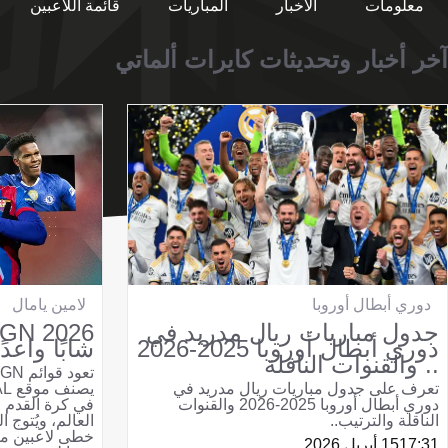
معلومات
الأخبار
المباريات
قائمة اللاعبين
آخر أخبار وتحديثات كايرات ألماتي
دوري أبطال أوروبا
لامين يامال
جدول مباريات ريال مدريد في
دوري أبطال أوروبا 2025-2026
شابًا واعد
.. والقنوات الناقلة
تعرف على جدول مباريات ريال مدريد في
دوري أبطال أوروبا 2025-2026 والقنوات
في كرة القدم 
الناقلة والترتيب..
العالم، ويُتوج
خطى لاعبين مثل
17:31
15 أبريل 2026