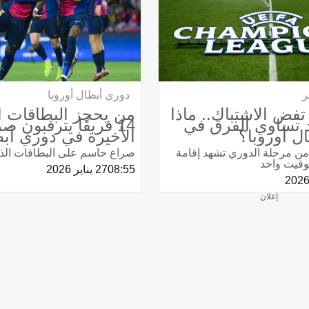
دوري أبطال أوروبا
ر
من يحجز البطاقات ال
ر تفض الاشتباك.. ماذا
14 فريقًا يترقبون صر
 تساوي الفرق في
الأخيرة في دوري أبط
ل أوروبا؟
صراع حاسم على البطاقات الذه
 من مرحلة الدوري تشهد إقامة
08:55
27 يناير 2026
إعلان