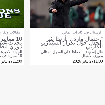
آرسنال ضد كايرات ألماتي
مقالات وتقاري
"احتمال وارد".. أرتيتا يثير
10 معايي
الجدل حول تكرار السيناريو
يحدث عند
الكارثي
دوري أبطا
قال إنه هدفه الحفاظ على السجل المثالي
الجولة الأخيرة
بدوري الأبطال
18 مباراة في توقيت واحد
11:03
27 يناير 2026
11:00
27 يناير 2026