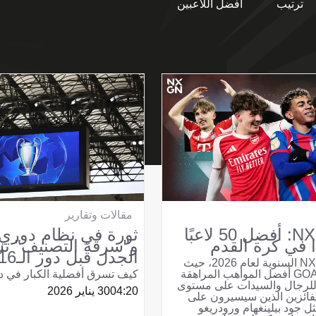
ترتيب
أفضل اللاعبين
مقالات وتقارير
NXGN 2026: أفضل 50 لاعبًا
ثورة في نظام دوري ا
ًا في كرة القدم
و"سرقة التصنيف" ت
الجدل قبل دور الـ16
تعود قوائم NXGN السنوية لعام 2026، حيث
يصنف موقع GOAL أفضل المواهب المراهقة
كيف تسرق أفضلية الكبار في د
للرجال والسيدات على مستوى
04:20
30 يناير 2026
 الفائزين الذين سيسيرون على
 جود بيلينغهام ورودريغو