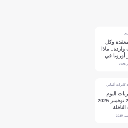
ير
عقدة وكل
 واردة.. ماذا
 أوروبا في
تامية؟
 كايرات ألماتي
يات اليوم
الأربعاء 26 نوفمبر 2025
الناقلة