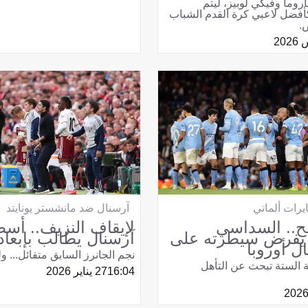
روما وفيكي لوبيز، ليتم
كأفضل لاعبي كرة القدم الشباب
.
يرات ألماتي
آرسنال ضد مانشستر يونايتد
ح.. السداسي
لإيقاف النزيف.. أس
ي يفرض سيطرته على
آرسنال يطالب بإبعاد
ل أوروبا
نجم الجانرز السابق متفائل... و
زية الستة تبحث عن التأهل
16:04
27 يناير 2026