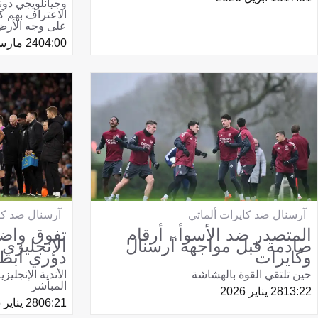
وجيانلويجي دونا
الاعتراف بهم 
على وجه الأرض
04:00
24 مارس 2026
آرسنال ضد كايرات ألماتي
آرسنال ضد كا
المتصدر ضد الأسوأ.. أرقام
تفوق واض
صادمة قبل مواجهة آرسنال
الإنجليز
وكايرات
دوري أبطا
حين تلتقي القوة بالهشاشة
الأندية الإنجلي
المباشر
13:22
28 يناير 2026
06:21
28 يناير 2026