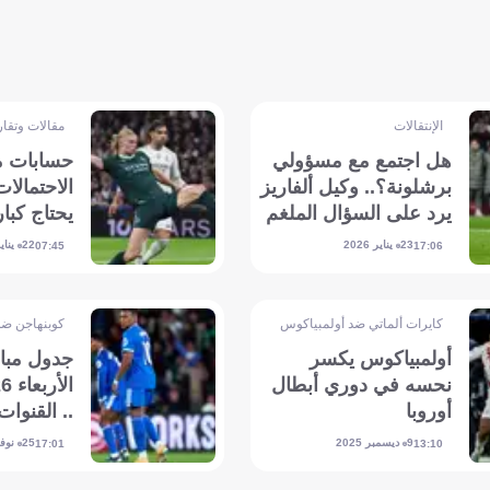
الإنتقالات
مقالات وتقار
هل اجتمع مع مسؤولي
حسابات م
برشلونة؟.. وكيل ألفاريز
الاحتمالات
يرد على السؤال الملغم
يحتاج كبار
الجولة الخ
23 يناير 2026
22 يناير 2026
07:45
17:06
كايرات ألماتي ضد أولمبياكوس
كوبنهاجن ضد
أولمبياكوس يكسر
جدول مبار
نحسه في دوري أبطال
أوروبا
.. القنوات 
والمعلقين
9 ديسمبر 2025
25 نوفمبر 2025
17:01
13:10