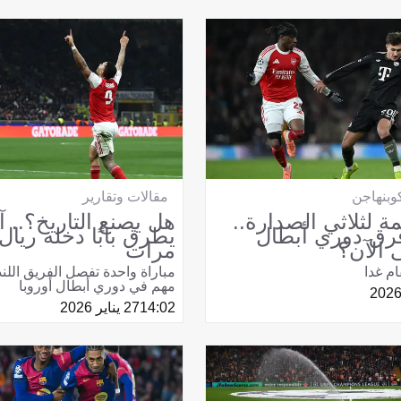
وبنهاجن
مقالات وتقارير
ة لثلاثي الصدارة..
هل يصنع التاريخ؟.. 
رق دوري أبطال
 الآن؟
مرات
م غدا
مباراة واحدة تفصل الفريق اللن
مهم في دوري أبطال أوروبا
14:02
27 يناير 2026