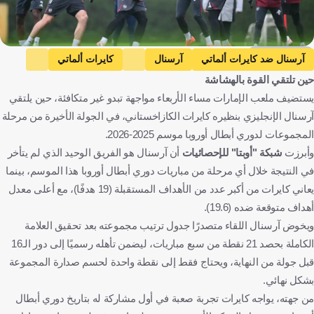
Getty Images
آرسنال ضد كايرات ألماتي
آرسنال
كايرات ألماتي
حين تلتقي القوة بالهشاشة
دوري أبطال أوروبا
إنجلترا
كازاخستان
كرة قدم
يستضيف ملعب الإمارات مساء الأربعاء مواجهة تبدو غير متكافئة، حين يلتقي
آرسنال الإنجليزي بنظيره كايرات الكازاخستاني، في الجولة الأخيرة من مرحلة
المجموعات لدوري أبطال أوروبا موسم 2025-2026.
وأبرزت
شبكة "أوبتا" للإحصائيات
أن آرسنال هو الفريق الوحيد الذي لم يتأخر
في النتيجة خلال أي مرحلة من مباريات دوري أبطال أوروبا هذا الموسم، بينما
يعاني كايرات من أكبر عدد من الأهداف المستقبلة (19 هدفًا)، مع أعلى معدل
أهداف متوقعة ضده (19.6).
ويخوض آرسنال اللقاء متصدرًا جدول ترتيب مجموعته بعد تحقيق العلامة
الكاملة بحصد 21 نقطة من سبع مباريات، ليضمن تأهله رسميًا إلى دور الـ16
قبل جولة من النهاية، ويحتاج فقط إلى نقطة واحدة لحسم صدارة المجموعة
بشكل نهائي.
من جهته، يواجه كايرات تجربة صعبة في أول مشاركة له بتاريخ دوري أبطال