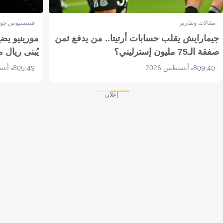
مقالات وتقارير
فينيسيوس جون
جيمارايش يقلب حسابات أرتيتا.. من يدفع ثمن
مورينيو يض
صفقة الـ75 مليون إسترليني؟
يُبنى ريال 
8 أغسطس 2026
8 أغسطس 2026
05:49
09:40
إعلان