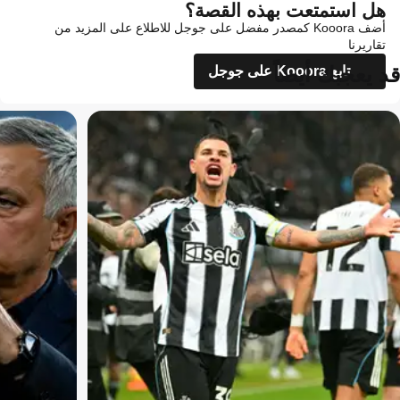
هل استمتعت بهذه القصة؟
أضف Kooora كمصدر مفضل على جوجل للاطلاع على المزيد من
تقاريرنا
قد يعجبك أيضاً
تابع Kooora على جوجل