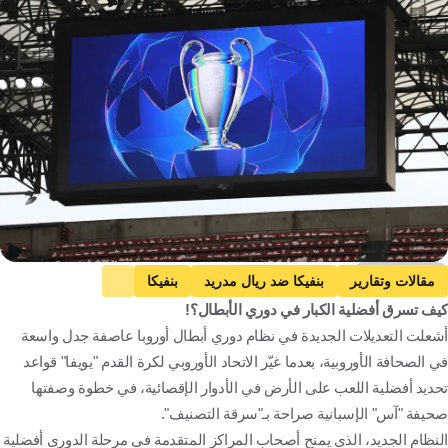
Getty Images
مقالات وتقارير
بنفيكا ضد ريال مدريد
بنفيكا
كيف تسرق أفضلية الكبار في دوري الأبطال؟!
ريال مدريد
دوري أبطال أوروبا
آرسنال ضد كايرات ألماتي
أشعلت التعديلات الجديدة في نظام دوري أبطال أوروبا عاصفة جدل واسعة
آرسنال
كايرات ألماتي
آيندهوفن ضد بايرن ميونخ
في الصحافة الأوروبية، بعدما غيّر الاتحاد الأوروبي لكرة القدم "يويفا" قواعد
آيندهوفن
بايرن ميونخ
برشلونة ضد كوبنهاجن
تحديد أفضلية اللعب على الأرض في الأدوار الإقصائية، في خطوة وصفتها
برشلونة
كوبنهاجن
ليفربول ضد كاراباج
صحيفة "آس" الإسبانية صراحة بـ"سرقة التصنيف".
النظام الجديد، الذي يمنح أصحاب المراكز المتقدمة في مرحلة الدوري أفضلية
ليفربول
كاراباج
البرتغال
إسبانيا
إنجلترا