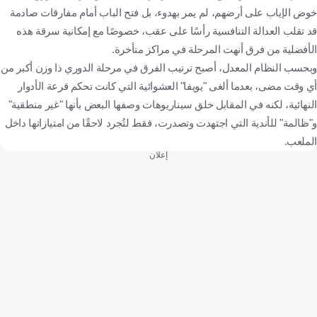
خوض الإياب على أرضهم، لم يمر بهدوء، بل فتح الباب أمام مفارقات صادمة
كازاخستان
هولندا
ألمانيا
الدانمرك
أذربيجان
كرة قدم
قد تقلب العدالة التنافسية رأسًا على عقب، خصوصًا مع إمكانية سرقة هذه
الأفضلية من فرق أنهت المرحلة في مراكز متأخرة.
وبحسب النظام المعدل، أصبح ترتيب الفرق في مرحلة الدوري ذا وزن أكبر من
أي وقت مضى، بعدما ألغى "يويفا" العشوائية التي كانت تحكم قرعة الأدوار
النهائية، لكنه في المقابل خلق سيناريوهات وصفها البعض بأنها "غير منطقية"
و"ظالمة" للأندية التي اجتهدت وتصدرت، فقط لتُجرد لاحقًا من امتيازاتها داخل
الملعب.
إعلان